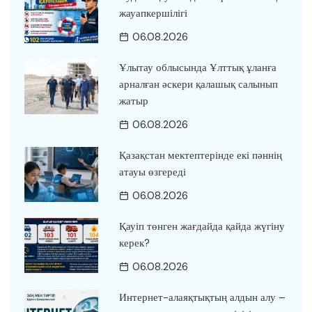
жауапкершілігі
06.08.2026
Ұлытау облысында Ұлттық ұланға
арналған әскери қалашық салынып
жатыр
06.08.2026
Қазақстан мектептерінде екі пәннің
атауы өзгереді
06.08.2026
Қауіп төнген жағдайда қайда жүгіну
керек?
06.08.2026
Интернет-алаяқтықтың алдын алу –