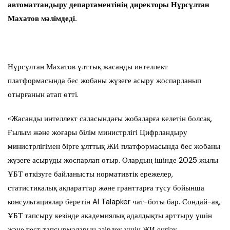
автоматтандыру департаментінің директоры Нұрсұлтан
Махатов мәлімдеді.
Нұрсұлтан Махатов ұлттық жасанды интеллект
платформасында бес жобаны жүзеге асыру жоспарланып
отырғанын атап өтті.
«Жасанды интеллект саласындағы жобаларға келетін болсақ,
Ғылым және жоғары білім министрлігі Цифрландыру
министрлігімен бірге ұлттық ЖИ платформасында бес жобаны
жүзеге асыруды жоспарлап отыр. Олардың ішінде 2025 жылы
ҰБТ өткізуге байланысты нормативтік ережелер,
статистикалық ақпараттар және гранттарға түсу бойынша
консультациялар беретін AI Talapker чат-боты бар. Сондай-ақ,
ҰБТ тапсыру кезінде академиялық адалдықты арттыру үшін
және тест тапсырмаларын әзірлеу үшін ЖИ енгізу