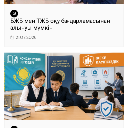
БЖБ мен ТЖБ оқу бағдарламасынан
алынуы мүмкін
21.07.2026