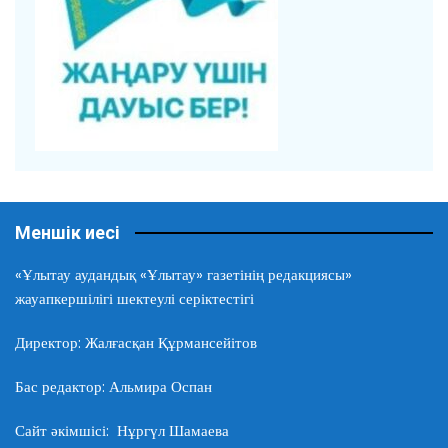
Меншік иесі
«Ұлытау аудандық «Ұлытау» газетінің редакциясы»
жауапкершілігі шектеулі серіктестігі
Директор: Жалғасқан Құрмансейітов
Бас редактор: Альмира Оспан
Сайт әкімшісі: Нұргүл Шамаева