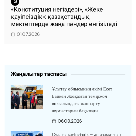
«Конституция негіздері», «Жеке
қауіпсіздік»: қазақстандық
мектептерде жаңа пәндер енгізіледі
01.07.2026
Жаңалықтар таспасы
Ұлытау облысының әкімі Есет
Байкен Жезқазған теміржол
вокзалындағы жаңғырту
жұмыстарын бақылады
06.08.2026
Судағы қауіпсіздік – әр азаматтың