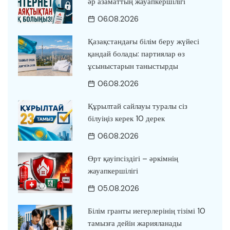
әр азаматтың жауапкершілігі
06.08.2026
Қазақстандағы білім беру жүйесі
қандай болады: партиялар өз
ұсыныстарын таныстырды
06.08.2026
Құрылтай сайлауы туралы сіз
білуіңіз керек 10 дерек
06.08.2026
Өрт қауіпсіздігі – әркімнің
жауапкершілігі
05.08.2026
Білім гранты иегерлерінің тізімі 10
тамызға дейін жарияланады