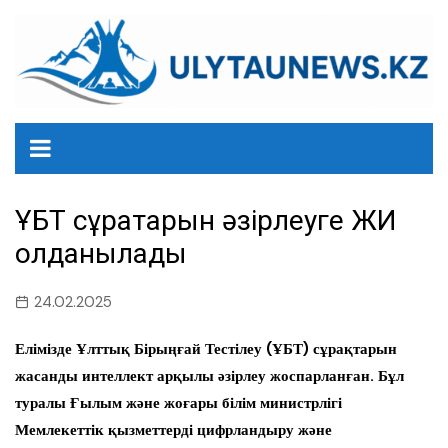
перейти
к
содержанию
ҰБТ сұрақтарын әзірлеуге ЖИ
қолданылады
24.02.2025
Елімізде Ұлттық Бірыңғай Тестілеу (ҰБТ) сұрақтарын
жасанды интеллект арқылы әзірлеу жоспарланған. Бұл
туралы Ғылым және жоғары білім министрлігі
Мемлекеттік қызметтерді цифрландыру және