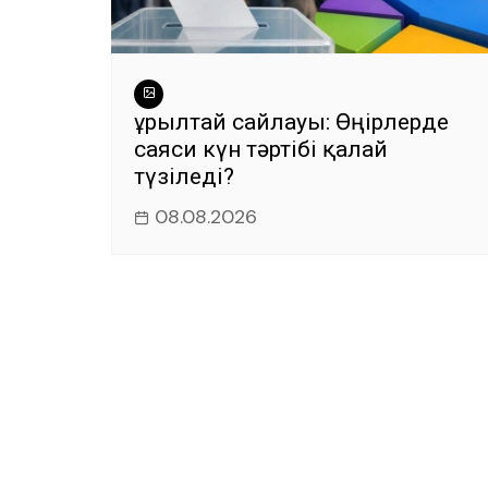
Құрылтай сайлауы: Өңірлерде
саяси күн тәртібі қалай
түзіледі?
08.08.2026