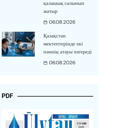
қалашық салынып
жатыр
06.08.2026
Қазақстан
мектептерінде екі
пәннің атауы өзгереді
06.08.2026
PDF