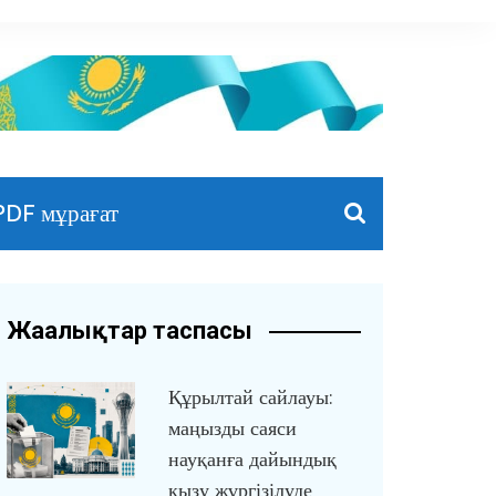
PDF мұрағат
Жаңалықтар таспасы
Құрылтай сайлауы:
маңызды саяси
науқанға дайындық
қызу жүргізілуде