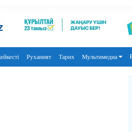
ейкесті
Руханият
Тарих
Мультимедиа
Фото
Видео