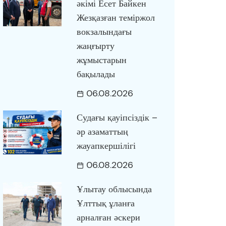
әкімі Есет Байкен
Жезқазған теміржол
вокзалындағы
жаңғырту
жұмыстарын
бақылады
06.08.2026
Судағы қауіпсіздік –
әр азаматтың
жауапкершілігі
06.08.2026
Ұлытау облысында
Ұлттық ұланға
арналған әскери