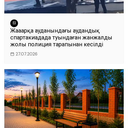
Жаңаарқа ауданындағы аудандық
спартакиадада туындаған жанжалдың
жолы полиция тарапынан кесілді
27.07.2026