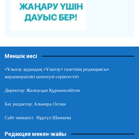
Меншік иесі
«Ұлытау аудандық «Ұлытау» газетінің редакциясы»
жауапкершілігі шектеулі серіктестігі
Директор: Жалғасқан Құрмансейітов
Бас редактор: Альмира Оспан
Сайт әкімшісі: Нұргүл Шамаева
Редакция мекен-жайы