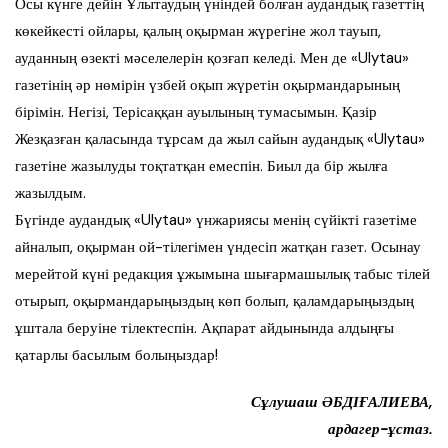
Осы күнге дейін Ұлытаудың үніндей болған аудандық газеттің
көкейкесті ойлары, қалың оқырман жүрегіне жол тауып,
ауданның өзекті мәселелерін қозғап келеді. Мен де «Ulytau»
газетінің әр нөмірін үзбей оқып жүретін оқырмандарының
бірімін. Негізі, Терісаққан ауылының тумасымын. Қазір
Жезқазған қаласында тұрсам да жыл сайын аудандық «Ulytau»
газетіне жазылуды тоқтатқан емеспін. Биыл да бір жылға
жазылдым.
Бүгінде аудандық «Ulytau» үнжариясы менің сүйікті газетіме
айналып, оқырман ой-тілегімен үндесіп жатқан газет. Осынау
мерейтой күні редакция ұжымына шығармашылық табыс тілей
отырып, оқырмандарыңыздың көп болып, қаламдарыңыздың
ұштала беруіне тілектеспін. Ақпарат айдынында алдыңғы
қатарлы басылым болыңыздар!
Сұлушаш ӘБДІҒАЛИЕВА,
ардагер-ұстаз.