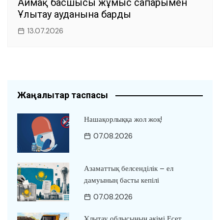
Аймақ басшысы жұмыс сапарымен
Ұлытау ауданына барды
13.07.2026
Жаңалықтар таспасы
Нашақорлыққа жол жоқ!
07.08.2026
Азаматтық белсенділік – ел
дамуының басты кепілі
07.08.2026
Ұлытау облысының әкімі Есет