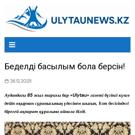
перейти
к
содержанию
Беделді басылым бола берсін!
26.12.2025
Аудандағы 85 жыл тарихы бар «Ulytau» газеті бүгінгі күнге
дейін оқырман сұранысының үдесінен шығып, Ұлт бесігіндегі
бірегей ақпарат құралына айнала білді.