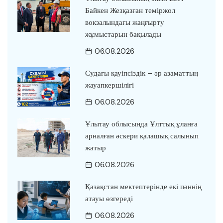
Байкен Жезқазған теміржол
вокзалындағы жаңғырту
жұмыстарын бақылады
06.08.2026
Судағы қауіпсіздік – әр азаматтың
жауапкершілігі
06.08.2026
Ұлытау облысында Ұлттық ұланға
арналған әскери қалашық салынып
жатыр
06.08.2026
Қазақстан мектептерінде екі пәннің
атауы өзгереді
06.08.2026