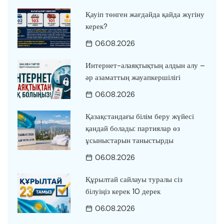
Қауіп төнген жағдайда қайда жүгіну
керек?
06.08.2026
Интернет-алаяқтықтың алдын алу –
әр азаматтың жауапкершілігі
06.08.2026
Қазақстандағы білім беру жүйесі
қандай болады: партиялар өз
ұсыныстарын таныстырды
06.08.2026
Құрылтай сайлауы туралы сіз
білуіңіз керек 10 дерек
06.08.2026