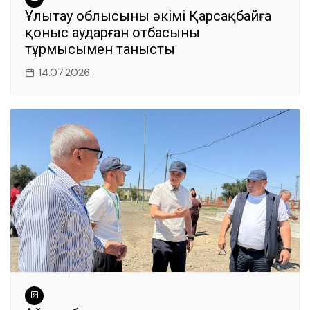
Ұлытау облысының әкімі Қарсақбайға
қоныс аударған отбасының
тұрмысымен танысты
14.07.2026