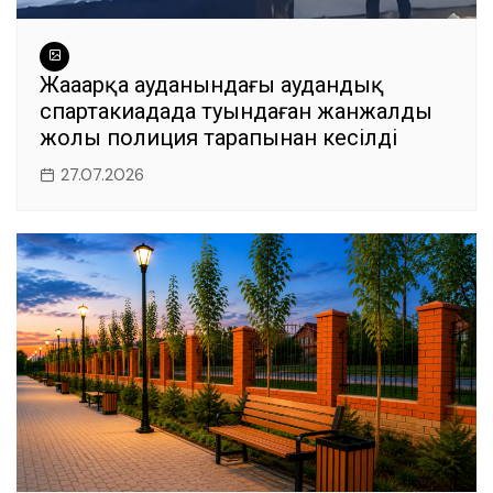
Жаңаарқа ауданындағы аудандық
спартакиадада туындаған жанжалдың
жолы полиция тарапынан кесілді
27.07.2026