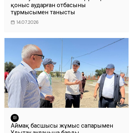
қоныс аударған отбасының
тұрмысымен танысты
14.07.2026
Аймақ басшысы жұмыс сапарымен
Ұлытау ауданына барды