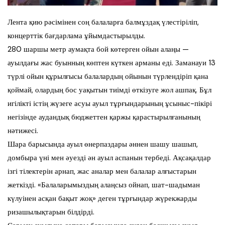
Лента қию рәсімінен соң балаларға балмұздақ үлестіріліп,
концерттік бағдарлама ұйымдастырылды.
280 шаршы метр аумақта бой көтерген ойын алаңы —
ауылдағы жас буынның көптен күткен арманы еді. Заманауи 13
түрлі ойын құрылғысы балалардың ойынын түрлендіріп қана
қоймай, олардың бос уақытын тиімді өткізуге жол ашпақ. Бұл
игілікті істің жүзеге асуы ауыл тұрғындарының ұсыныс-пікірі
негізінде аудандық бюджеттен қаржы қарастырылғанының
нәтижесі.
Шара барысында ауыл өнерпаздары әннен шашу шашып,
домбыра үні мен әуезді ән ауыл аспанын тербеді. Ақсақалдар
ізгі тілектерін арнап, жас аналар мен балалар алғыстарын
жеткізді. «Балаларымыздың алаңсыз ойнап, шат-шадыман
күлуінен асқан бақыт жоқ» деген тұрғындар жүрекжарды
ризашылықтарын білдірді.