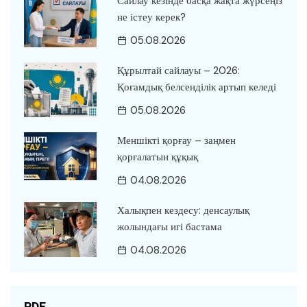
Сайлау кезінде басқа жақта жүрсеңіз
не істеу керек?
05.08.2026
Құрылтай сайлауы – 2026:
Қоғамдық белсенділік артып келеді
05.08.2026
Меншікті қорғау – заңмен
қорғалатын құқық
04.08.2026
Халықпен кездесу: денсаулық
жолындағы игі бастама
04.08.2026
PDF