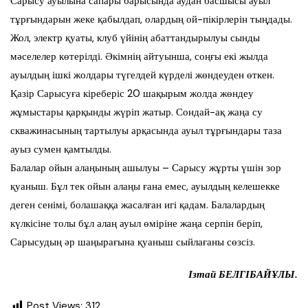
Сарысу ауылына сапары барысында аудан басшысы ауыл
тұрғындарын жеке қабылдап, олардың ой-пікірлерін тыңдады.
Жол, электр қуаты, клуб үйінің абаттандырылуы сынды
мәселелер көтерілді. Әкімнің айтуынша, соңғы екі жылда
ауылдың ішкі жолдары түгелдей күрделі жөндеуден өткен.
Қазір Сарысуға кіреберіс 20 шақырым жолда жөндеу
жұмыстары қарқынды жүріп жатыр. Сондай-ақ жаңа су
скважинасының тартылуы арқасында ауыл тұрғындары таза
ауыз сумен қамтылды.
Балалар ойын алаңының ашылуы – Сарысу жұрты үшін зор
қуаныш. Бұл тек ойын алаңы ғана емес, ауылдың келешекке
деген сенімі, болашаққа жасалған игі қадам. Балалардың
күлкісіне толы бұл алаң ауыл өміріне жаңа серпін беріп,
Сарысудың әр шаңырағына қуаныш сыйлағаны сөзсіз.
Ізтай БЕЛГІБАЙҰЛЫ.
Post Views:
312