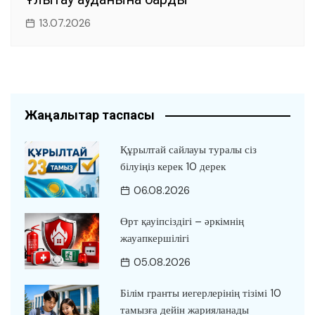
13.07.2026
Жаңалықтар таспасы
Құрылтай сайлауы туралы сіз
білуіңіз керек 10 дерек
06.08.2026
Өрт қауіпсіздігі – әркімнің
жауапкершілігі
05.08.2026
Білім гранты иегерлерінің тізімі 10
тамызға дейін жарияланады