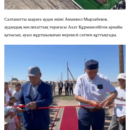
Салтанатты шараға аудан әкімі Аманжол Мырзабеков,
аудандық мәслихаттың төрағасы Ахат Құрмансейітов арнайы
қатысып, ауыл жұртшылығын мерекелі сәтпен құттықтады.