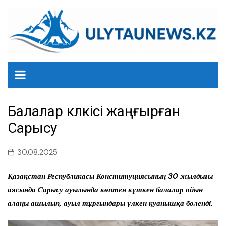
перейти
к
содержанию
Балалар күлкісі жаңғырған
Сарысу
30.08.2025
Қазақстан Республикасы Конституциясының 30 жылдығы
аясында
Сарысу ауылында көптен күткен балалар ойын
алаңы ашылып, ауыл
тұрғындары үлкен қуанышқа бөленді.