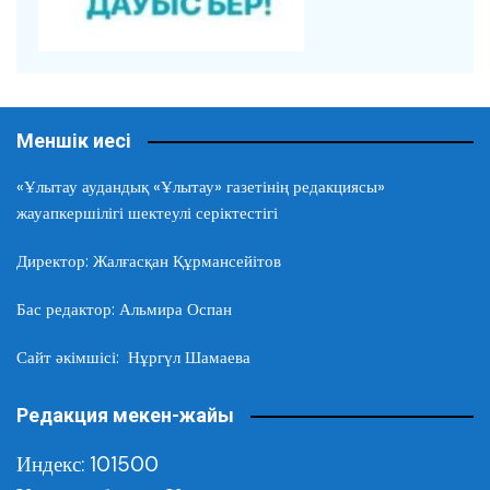
Меншік иесі
«Ұлытау аудандық «Ұлытау» газетінің редакциясы»
жауапкершілігі шектеулі серіктестігі
Директор: Жалғасқан Құрмансейітов
Бас редактор: Альмира Оспан
Сайт әкімшісі: Нұргүл Шамаева
Редакция мекен-жайы
Индекс: 101500