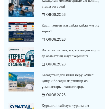
Қазақстан мектептерінде екі пәннің
атауы өзгереді
06.08.2026
Қауіп төнген жағдайда қайда жүгіну
керек?
06.08.2026
Интернет-алаяқтықтың алдын алу –
әр азаматтың жауапкершілігі
06.08.2026
Қазақстандағы білім беру жүйесі
қандай болады: партиялар өз
ұсыныстарын таныстырды
06.08.2026
Құрылтай сайлауы туралы сіз