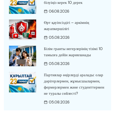
білуіңіз керек 10 дерек
06.08.2026
Өрт қауіпсіздігі – әркімнің
жауапкершілігі
05.08.2026
Білім гранты иегерлерінің тізімі 10
тамызға дейін жарияланады
05.08.2026
Партиялар өңірлерді аралады: олар
дәрігерлермен, жұмысшылармен,
фермерлермен және студенттермен
не туралы сөйлесті?
05.08.2026