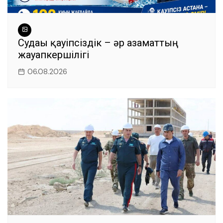
Судағы қауіпсіздік – әр азаматтың
жауапкершілігі
06.08.2026