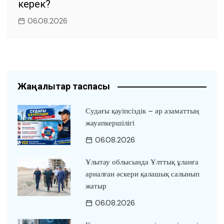
керек?
06.08.2026
Жаңалықтар таспасы
Судағы қауіпсіздік – әр азаматтың
жауапкершілігі
06.08.2026
Ұлытау облысында Ұлттық ұланға
арналған әскери қалашық салынып
жатыр
06.08.2026