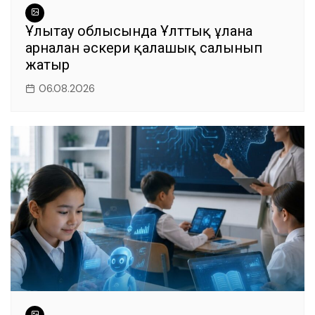
Ұлытау облысында Ұлттық ұланға
арналған әскери қалашық салынып
жатыр
06.08.2026