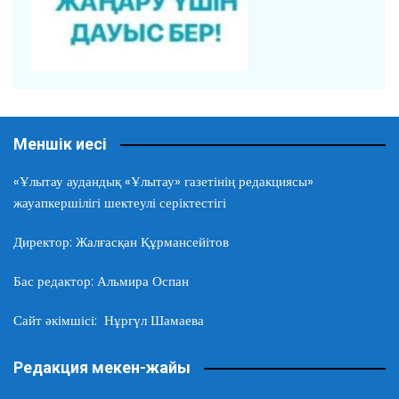
Меншік иесі
«Ұлытау аудандық «Ұлытау» газетінің редакциясы»
жауапкершілігі шектеулі серіктестігі
Директор: Жалғасқан Құрмансейітов
Бас редактор: Альмира Оспан
Сайт әкімшісі: Нұргүл Шамаева
Редакция мекен-жайы