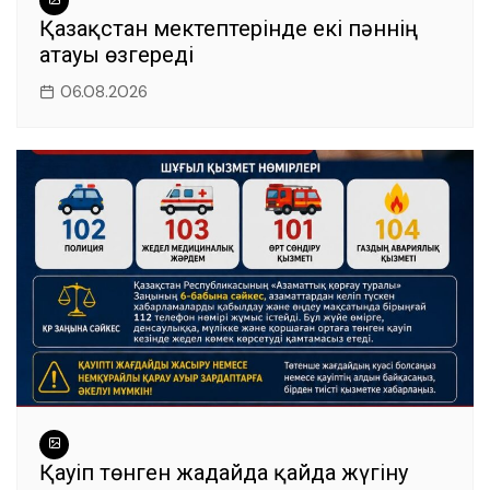
Қазақстан мектептерінде екі пәннің
атауы өзгереді
06.08.2026
Қауіп төнген жағдайда қайда жүгіну