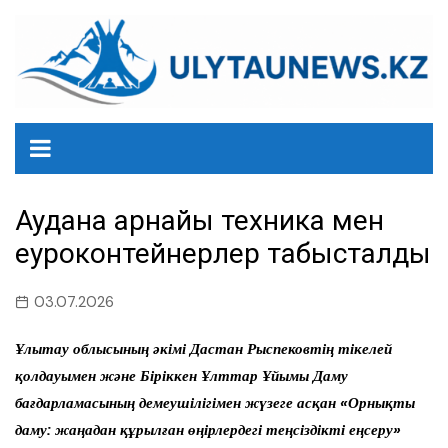
перейти
к
содержанию
Ауданға арнайы техника мен
еуроконтейнерлер табысталды
03.07.2026
Ұлытау облысының әкімі Дастан Рыспековтің тікелей
қолдауымен және Біріккен Ұлттар Ұйымы Даму
бағдарламасының демеушілігімен жүзеге асқан «Орнықты
даму: жаңадан құрылған өңірлердегі теңсіздікті еңсеру»