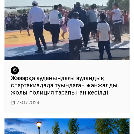
k
Жаңаарқа ауданындағы аудандық
спартакиадада туындаған жанжалдың
жолы полиция тарапынан кесілді
27.07.2026