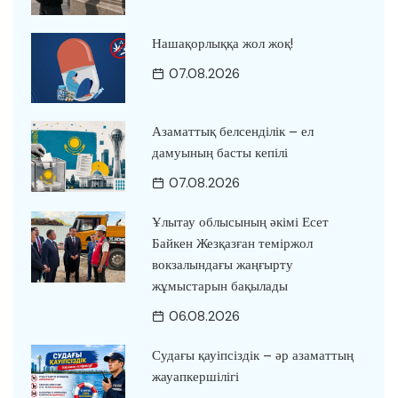
Нашақорлыққа жол жоқ!
07.08.2026
Азаматтық белсенділік – ел
дамуының басты кепілі
07.08.2026
Ұлытау облысының әкімі Есет
Байкен Жезқазған теміржол
вокзалындағы жаңғырту
жұмыстарын бақылады
06.08.2026
Судағы қауіпсіздік – әр азаматтың
жауапкершілігі