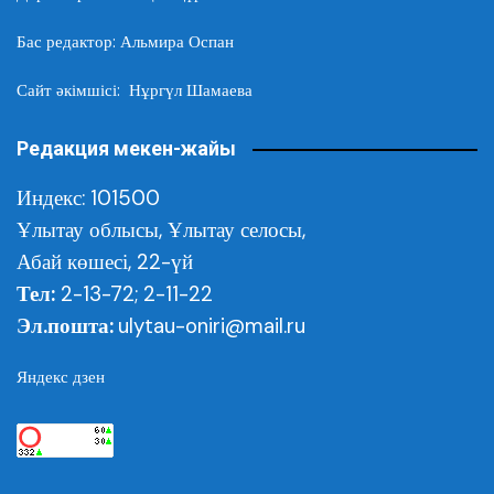
Бас редактор: Альмира Оспан
Сайт әкімшісі: Нұргүл Шамаева
Редакция мекен-жайы
Индекс: 101500
Ұлытау облысы,
Ұлытау селосы,
Абай көшесі, 22-үй
Тел:
2-13-72; 2-11-22
Эл.пошта:
ulytau-oniri@mail.ru
Яндекс дзен