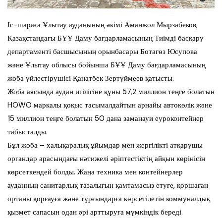
Іс-шараға Ұлытау ауданының әкімі Аманжол Мырзабеков,
Қазақстандағы БҰҰ Даму бағдарламасының Тиімді басқару
департаменті басшысының орынбасары Ботагөз Юсупова
және Ұлытау облысы бойынша БҰҰ Даму бағдарламасының
жоба үйлестірушісі Қанатбек Зертүймеев қатысты.
Жоба аясында аудан игілігіне құны 57,2 миллион теңге болатын
HOWO маркалы қоқыс тасымалдайтын арнайы автокөлік және
15 миллион теңге болатын 50 дана заманауи еуроконтейнер
табысталды.
Бұл жоба – халықаралық ұйымдар мен жергілікті атқарушы
органдар арасындағы нәтижелі әріптестіктің айқын көрінісін
көрсеткендей болды. Жаңа техника мен контейнерлер
ауданның санитарлық тазалығын қамтамасыз етуге, қоршаған
ортаны қорғауға және тұрғындарға көрсетілетін коммуналдық
қызмет сапасын одан әрі арттыруға мүмкіндік береді.