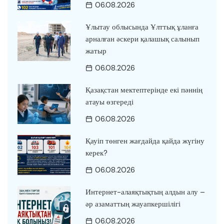
06.08.2026
Ұлытау облысында Ұлттық ұланға
арналған әскери қалашық салынып
жатыр
06.08.2026
Қазақстан мектептерінде екі пәннің
атауы өзгереді
06.08.2026
Қауіп төнген жағдайда қайда жүгіну
керек?
06.08.2026
Интернет-алаяқтықтың алдын алу –
әр азаматтың жауапкершілігі
06.08.2026