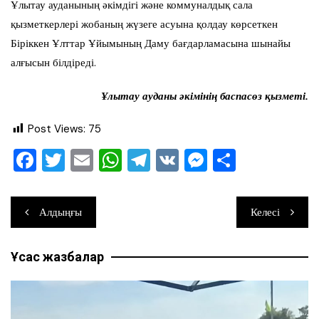
Ұлытау ауданының әкімдігі және коммуналдық сала
қызметкерлері жобаның жүзеге асуына қолдау көрсеткен
Біріккен Ұлттар Ұйымының Даму бағдарламасына шынайы
алғысын білдіреді.
Ұлытау ауданы әкімінің баспасөз қызметі.
Post Views:
75
F
T
E
W
T
V
M
О
a
wi
m
h
el
K
e
тп
c
tt
ai
at
e
ss
ра
Навигация
Алдыңғы
Келесі
e
er
l
s
gr
e
ви
по
b
A
a
n
ть
Ұқсас жазбалар
записям
o
p
m
g
o
p
er