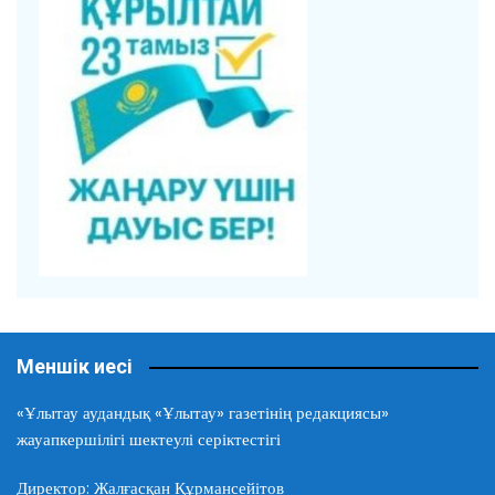
Меншік иесі
«Ұлытау аудандық «Ұлытау» газетінің редакциясы»
жауапкершілігі шектеулі серіктестігі
Директор: Жалғасқан Құрмансейітов