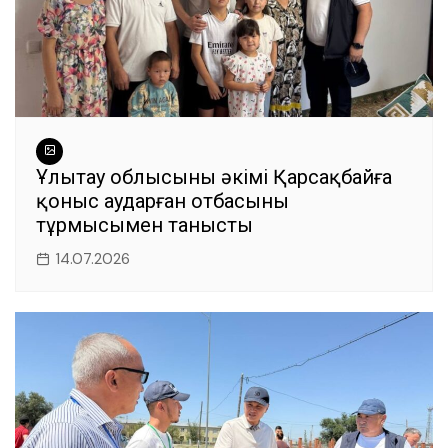
Ұлытау облысының әкімі Қарсақбайға
қоныс аударған отбасының
тұрмысымен танысты
14.07.2026