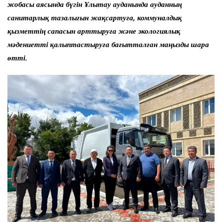
жобасы аясында бүгін Ұлытау ауданында ауданның
санитарлық тазалығын жақсартуға, коммуналдық
қызметтің сапасын арттыруға және экологиялық
мәдениетті қалыптастыруға бағытталған маңызды шара
өтті.