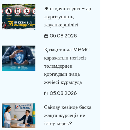
Жол қауіпсіздігі – әр
жүргізушінің
жауапкершілігі
05.08.2026
Қазақстанда МӘМС
қаражатын негізсіз
төлемдерден
қорғаудың жаңа
жүйесі құрылуда
05.08.2026
Сайлау кезінде басқа
жақта жүрсеңіз не
істеу керек?