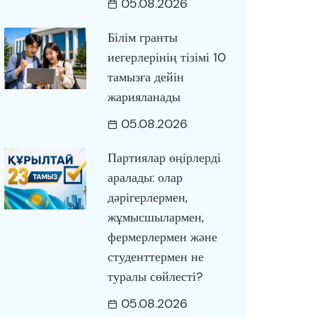
05.08.2026
Білім гранты
иегерлерінің тізімі 10
тамызға дейін
жарияланады
05.08.2026
Партиялар өңірлерді
аралады: олар
дәрігерлермен,
жұмысшылармен,
фермерлермен және
студенттермен не
туралы сөйлесті?
05.08.2026