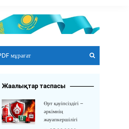
PDF мұрағат
Жаңалықтар таспасы
Өрт қауіпсіздігі –
әркімнің
жауапкершілігі