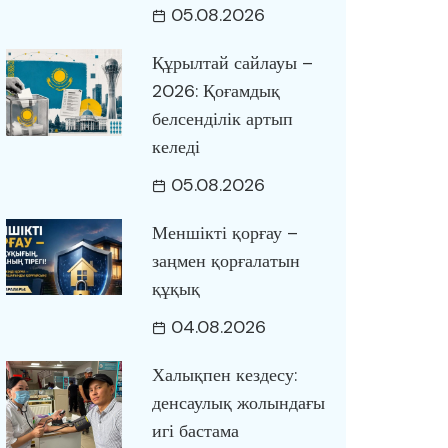
05.08.2026
Құрылтай сайлауы –
2026: Қоғамдық
белсенділік артып
келеді
05.08.2026
Меншікті қорғау –
заңмен қорғалатын
құқық
04.08.2026
Халықпен кездесу:
денсаулық жолындағы
игі бастама