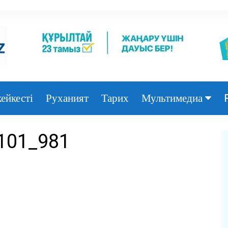
ейкесті
Руханият
Тарих
Мультимедиа
Фото
101_981
Видео