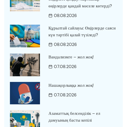
өңірлерде қандай мәселе көтерді?
08.08.2026
Құрылтай сайлауы: Өңірлерде саяси
күн тәртібі қалай түзіледі?
08.08.2026
Вандализмге – жол жоқ!
07.08.2026
Нашақорлыққа жол жоқ!
07.08.2026
Азаматтық белсенділік – ел
дамуының басты кепілі