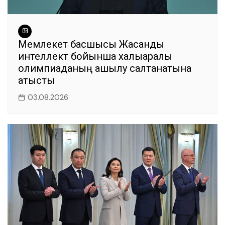
Мемлекет басшысы Жасанды
интеллект бойынша халықаралық
олимпиаданың ашылу салтанатына
қатысты
03.08.2026