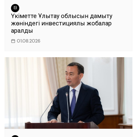
Үкіметте Ұлытау облысын дамыту
жөніндегі инвестициялық жобалар
қаралды
01.08.2026