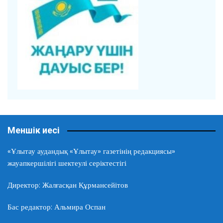
Меншік иесі
«Ұлытау аудандық «Ұлытау» газетінің редакциясы»
жауапкершілігі шектеулі серіктестігі
Директор: Жалғасқан Құрмансейітов
Бас редактор: Альмира Оспан