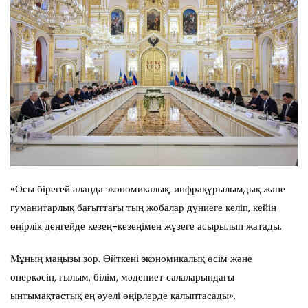
«Осы бірегей алаңда экономикалық, инфрақұрылымдық және
гуманитарлық бағыттағы тың жобалар дүниеге келіп, кейін
өңірлік деңгейде кезең-кезеңімен жүзеге асырылып жатады.
Мұның маңызы зор. Өйткені экономикалық өсім және
өнеркәсіп, ғылым, білім, мәдениет салаларындағы
ынтымақтастық ең әуелі өңірлерде қалыптасады».