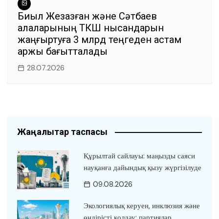
Биыл Жезқазған және Сәтбаев
қалаларының ТКШ нысандарын
жаңғыртуға 3 млрд теңгеден астам
қаржы бағытталады
28.07.2026
Жаңалықтар таспасы
Құрылтай сайлауы: маңызды саяси
науқанға дайындық қызу жүргізілуде
09.08.2026
Экологиялық керуен, инклюзия және
өндірісті қолдау: партиялар