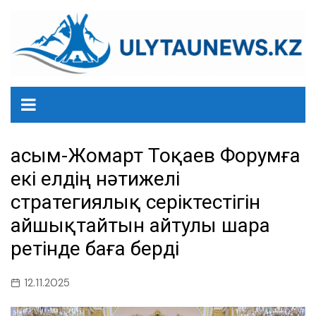
перейти
к
содержанию
Қасым-Жомарт Тоқаев Форумға
екі елдің нәтижелі
стратегиялық серіктестігін
айшықтайтын айтулы шара
ретінде баға берді
12.11.2025