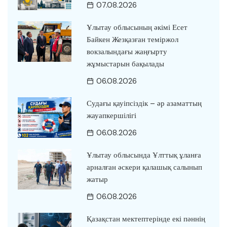
07.08.2026
Ұлытау облысының әкімі Есет
Байкен Жезқазған теміржол
вокзалындағы жаңғырту
жұмыстарын бақылады
06.08.2026
Судағы қауіпсіздік – әр азаматтың
жауапкершілігі
06.08.2026
Ұлытау облысында Ұлттық ұланға
арналған әскери қалашық салынып
жатыр
06.08.2026
Қазақстан мектептерінде екі пәннің