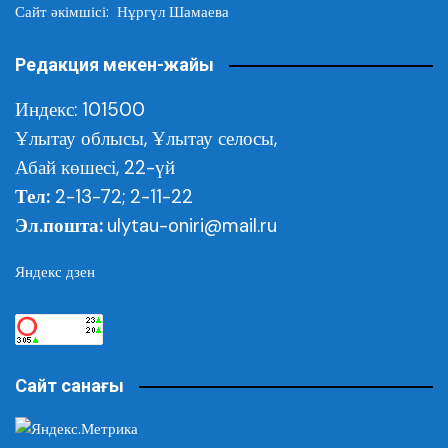
Сайт әкімшісі: Нұргүл Шамаева
Редакция мекен-жайы
Индекс: 101500
Ұлытау облысы,
Ұлытау селосы,
Абай көшесі, 22-үй
Тел:
2-13-72; 2-11-22
Эл.пошта:
ulytau-oniri@mail.ru
Яндекс дзен
Сайт санағы