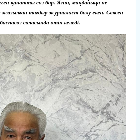
н қанатты сөз бар. Яғни, маңдайыңа не
 жазылған тағдыр журналист болу екен. Сексен
спасөз саласында өтіп келеді.