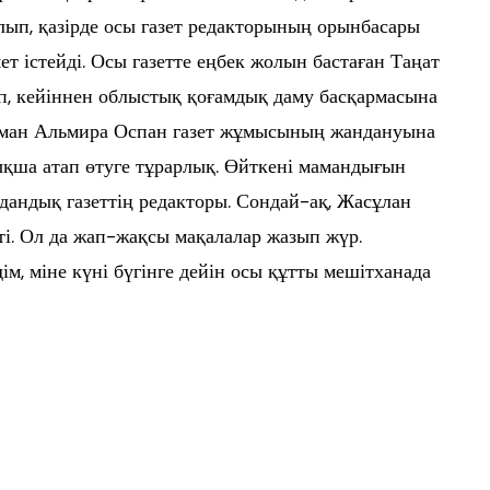
лып, қазірде осы газет редакторының орынбасары
т істейді. Осы газетте еңбек жолын бастаған Таңат
п, кейіннен облыстық қоғамдық даму басқармасына
 маман Альмира Оспан газет жұмысының жандануына
ықша атап өтуге тұрарлық. Өйткені мамандығын
удандық газеттің редакторы. Сондай-ақ, Жасұлан
ті. Ол да жап-жақсы мақалалар жазып жүр.
ім, міне күні бүгінге дейін осы құтты мешітханада