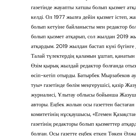
газетінде жауапты хатшы болып қызмет атқа
келді. Ол 1977 жылға дейін қызмет істеп, 
болып кетуіне байланысты мен редактор бо
болып қызмет атқарып, сол жылдан 2019 жы
атқардым. 2019 жылдан бастап күні бүгінге 
Талай түлектердің қаламын ұштап, қанатын 
Өзім қырық жылдай редактор болғанда отызда
өсіп-кетіп отырды. Батырбек Мырзабеков ау
туы» газетінде бөлім меңгерушісі, қазір Ж
журналисі, Ұлытау облысы бойынша Жазушы
авторы. Еңбек жолын осы газеттен бастаға
комитетінің нұсқаушысы, «Егемен Қазақстан»
газетінің редакторы болып қызметтер атқар
болған. Осы газетте еңбек еткен Төкен Әл