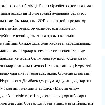
рған жоғары білімді Төкен Оразбеков деген азамат
жаңадан ашылған Приозерный ауданына редактор
лып тағайындалдым. 2011 жылға дейін редактор
лға дейін редактор орынбасары қызметін
дейін кеңесші қызметін атқарып келемін.
қатайтып, биікке ұшырған қасиетті қарашаңырақ.
н астам кадрлар қызмет істеген екен. Бәрі де
дандық кеңестің бөлім меңгерушісі, «Жезқазған
азушылар одағының мүшесі, Қазақстанның Құрметті
лар одағының төрағасы, ақын, бірнеше кітаптың
н Нұрперзент Домбаев (марқұмда) аудандық партия
 газетінің меншікті тілшісі, «Мысты өңір»
ды. «Ана тілі» газеті редакторының орынбасары
жанов жазушы Сәттар Ерубаев атындағы сыйлықтың