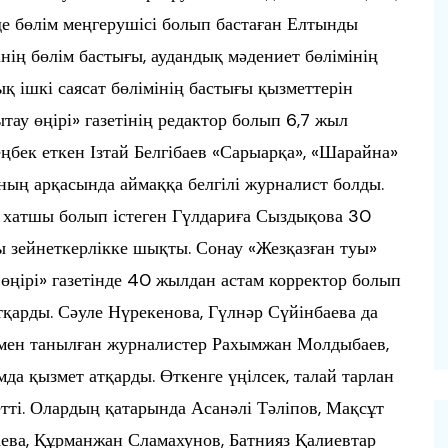
нде бөлім меңгерушісі болып бастаған Елтынды
нің бөлім бастығы, аудандық мәдениет бөлімінің
ық ішкі саясат бөлімінің бастығы қызметтерін
тау өңірі» газетінің редактор болып 6,7 жыл
 еңбек еткен Ізтай Белгібаев «Сарыарқа», «Шарайна»
ының арқасында аймаққа белгілі журналист болды.
 хатшы болып істеген Гүлдариға Сыздықова 30
ы зейнеткерлікке шықты. Сонау «Жезқазған туы»
 өңірі» газетінде 40 жылдан астам корректор болып
қарды. Сәуле Нүрекенова, Гүлнәр Сүйінбаева да
ымен танылған журналистер Рахымжан Молдыбаев,
да қызмет атқарды. Өткенге үңілсек, талай тарлан
етті. Олардың қатарында Асанәлі Тәліпов, Мақсұт
аева, Құрманжан Сламахунов, Батнияз Қалиевтар