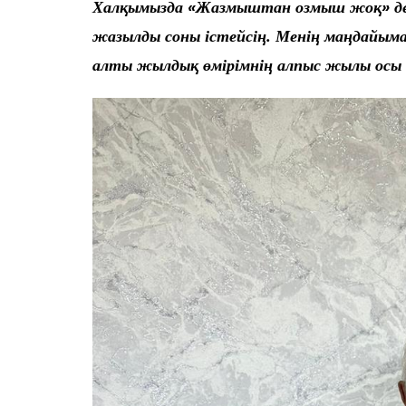
Халқымызда «Жазмыштан озмыш жоқ» деге
жазылды соны істейсің. Менің маңдайыма
алты жылдық өмірімнің алпыс жылы осы ба