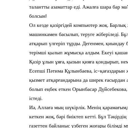
талантты азаматтар еді. Ажалға шара бар 
болсын!
Ол кезде қазіргідей компьютер жоқ. Барлы
машинкамен басылып, теруге жіберіледі. 
атқарып үлгеріп тұрды. Дегенмен, қиында
терімші қылып жұмысқа алдым. Екеуі қашан 
Қазір ұлын ұяға, қызын қияға қондырып, нем
Есепші Пәтима Құлынбаева, іс-қағаздарын 
қызмет атқарғандарына да ширек ғасырдан а
болып еңбек еткен Орынбасар Дүйсебекова
істеді.
Иә, Аллаға мың шүкірлік. Менің қарамағымд
кеткен жоқ, бәрі биіктеп кетті. Бұл Тәңірд
газеттен байланыс үзбеген жоғары білімді 