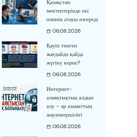
Қазақстан
мектептерінде екі
пәннің атауы өзгереді
06.08.2026
Қауіп төнген
жағдайда қайда
жүгіну керек?
06.08.2026
Интернет-
алаяқтықтың алдын
алу – әр азаматтың
жауапкершілігі
06.08.2026