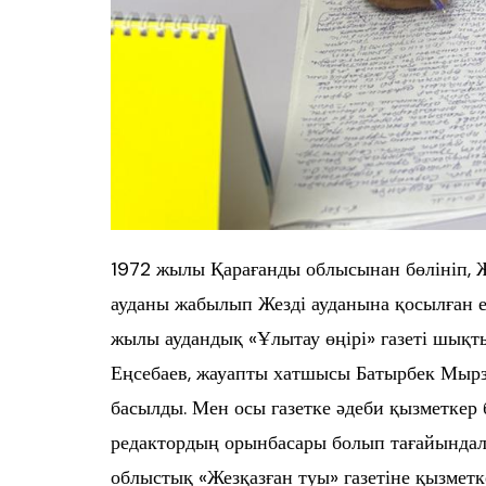
1972 жылы Қарағанды облысынан бөлініп, 
ауданы жабылып Жезді ауданына қосылған е
жылы аудандық «Ұлытау өңірі» газеті шықт
Еңсебаев, жауапты хатшысы Батырбек Мырза
басылды. Мен осы газетке әдеби қызметкер б
редактордың орынбасары болып тағайындалд
облыстық «Жезқазған туы» газетіне қызмет