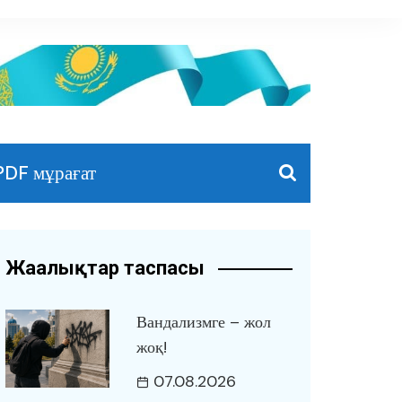
PDF мұрағат
Жаңалықтар таспасы
Вандализмге – жол
жоқ!
07.08.2026