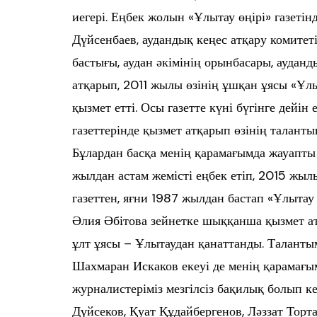
иегері. Еңбек жолын «Ұлытау өңірі» газеті
Дүйсенбаев, аудандық кеңес атқару комитеті
бастығы, аудан әкімінің орынбасары, ауданд
атқарып, 2011 жылы өзінің ұшқан ұясы «Ұлы
қызмет етті. Осы газетте күні бүгінге дейін
газеттерінде қызмет атқарып өзінің талант
Бұлардан басқа менің қарамағымда жауапты
жылдан астам жемісті еңбек етіп, 2015 жыл
газеттен, яғни 1987 жылдан бастап «Ұлытау
Әлия Әбітова зейнетке шыққанша қызмет ат
ұлт ұясы – Ұлытаудан қанаттанды. Талант
Шахмаран Искаков екеуі де менің қарамағым
журналистеріміз мезгілсіз бақилық болып к
Дүйсеков, Қуат Құдайбергенов, Ләззат Торт