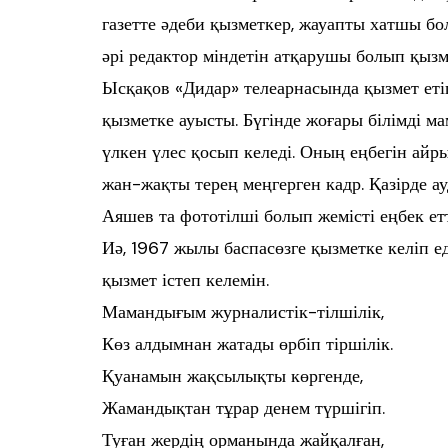
газетте әдеби қызметкер, жауапты хатшы бо
әрі редактор міндетін атқарушы болып қызме
Ысқақов «Дидар» телеарнасында қызмет еті
қызметке ауысты. Бүгінде жоғары білімді
үлкен үлес қосып келеді. Оның еңбегін айр
жан-жақты терең меңгерген кадр. Қазірде а
Аяшев та фототілші болып жемісті еңбек ет
Иә, 1967 жылы баспасөзге қызметке келіп ед
қызмет істеп келемін.
Мамандығым журналистік-тілшілік,
Көз алдымнан жатады өрбіп тіршілік.
Қуанамын жақсылықты көргенде,
Жамандықтан тұрар денем түршігіп.
Туған жердің орманында жайқалған,