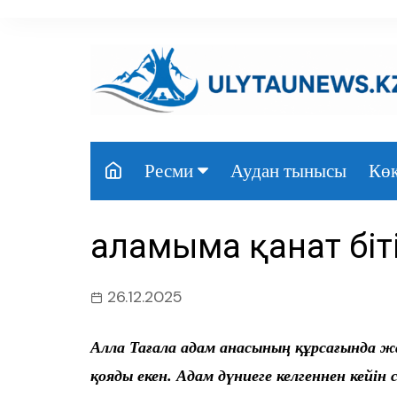
перейти
к
содержанию
Аудан тынысы
Көк
Ресми
Президент
Қаламыма қанат бі
Үкімет
Парламент
26.12.2025
Облыс әкімдігі
Алла Тағала адам анасының құрсағында 
Өңір басшылығы
қояды екен. Адам дүниеге келгеннен кейін