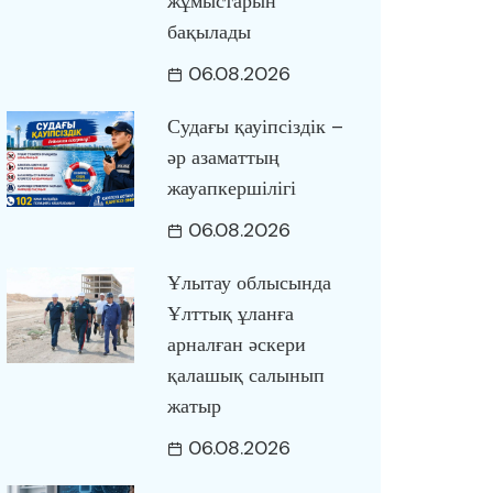
жұмыстарын
бақылады
06.08.2026
Судағы қауіпсіздік –
әр азаматтың
жауапкершілігі
06.08.2026
Ұлытау облысында
Ұлттық ұланға
арналған әскери
қалашық салынып
жатыр
06.08.2026