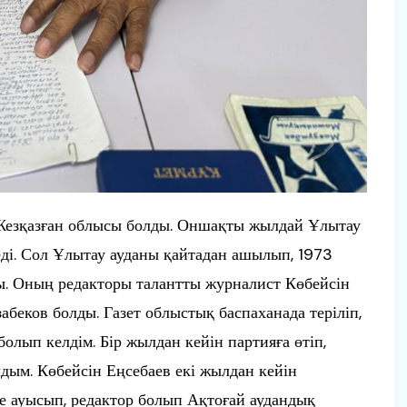
Жезқазған облысы болды. Оншақты жылдай Ұлытау
ді. Сол Ұлытау ауданы қайтадан ашылып, 1973
ы. Оның редакторы талантты журналист Көбейсін
беков болды. Газет облыстық баспаханада теріліп,
олып келдім. Бір жылдан кейін партияға өтіп,
ым. Көбейсін Еңсебаев екі жылдан кейін
ке ауысып, редактор болып Ақтоғай аудандық