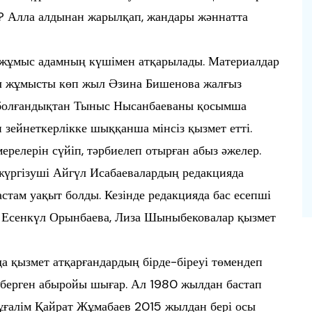
ма? Алла алдынан жарылқап, жандары жәннатта
қ жұмыс адамның күшімен атқарылады. Материалдар
Бұл жұмысты көп жыл Әзина Бишенова жалғыз
у болғандықтан Тыныс Нысанбаеваны қосымша
зейнеткерлікке шыққанша мінсіз қызмет етті.
ерелерін сүйіп, тәрбиелеп отырған абыз әжелер.
жүргізуші Айгүл Исабаевалардың редакцияда
стам уақыт болды. Кезінде редакцияда бас есепші
, Есенкүл Орынбаева, Лиза Шыныбековалар қызмет
а қызмет атқарғандардың бірде-біреуі төмендеп
ің берген абыройы шығар. Ал 1980 жылдан бастап
мұғалім Қайрат Жұмабаев 2015 жылдан бері осы