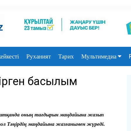
ейкесті
Руханият
Тарих
Мультимедиа
Фото
тірген басылым
Видео
жатқанда оның тағдырын маңдайына жазып
 сол Тәңірдің маңдайына жазғанымен жүреді.