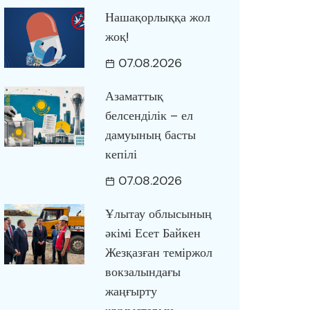
Нашақорлыққа жол
жоқ!
07.08.2026
Азаматтық
белсенділік – ел
дамуының басты
кепілі
07.08.2026
Ұлытау облысының
әкімі Есет Байкен
Жезқазған теміржол
вокзалындағы
жаңғырту