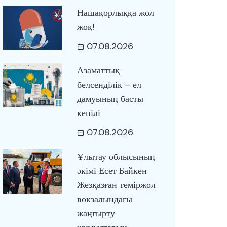
Нашақорлыққа жол
жоқ!
07.08.2026
Азаматтық
белсенділік – ел
дамуының басты
кепілі
07.08.2026
Ұлытау облысының
әкімі Есет Байкен
Жезқазған теміржол
вокзалындағы
жаңғырту