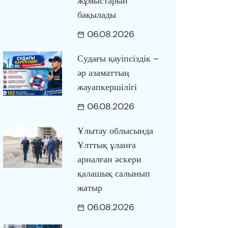
жұмыстарын
бақылады
06.08.2026
Судағы қауіпсіздік –
әр азаматтың
жауапкершілігі
06.08.2026
Ұлытау облысында
Ұлттық ұланға
арналған әскери
қалашық салынып
жатыр
06.08.2026