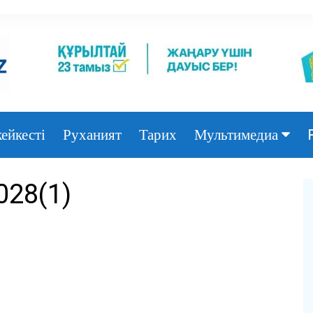
ейкесті
Руханият
Тарих
Мультимедиа
Фото
028(1)
Видео