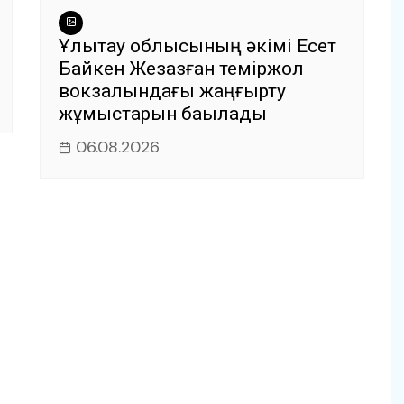
Ұлытау облысының әкімі Есет
Байкен Жезқазған теміржол
вокзалындағы жаңғырту
жұмыстарын бақылады
06.08.2026