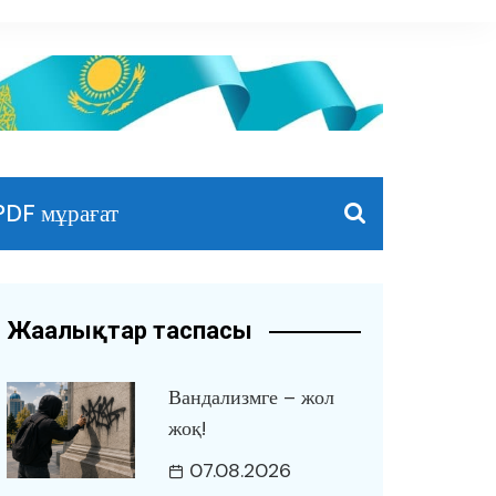
PDF мұрағат
Жаңалықтар таспасы
Вандализмге – жол
жоқ!
07.08.2026