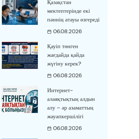
Қазақстан
мектептерінде екі
пәннің атауы өзгереді
06.08.2026
Қауіп төнген
жағдайда қайда
жүгіну керек?
06.08.2026
Интернет-
алаяқтықтың алдын
алу – әр азаматтың
жауапкершілігі
06.08.2026