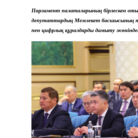
Парламент палаталарының бірлескен от
депутаттардың Мемлекет басшысының т
пен цифрлық құралдарды дамыту жөніндег