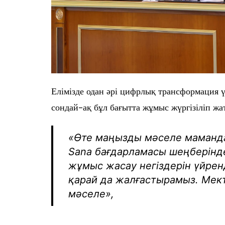
Елімізде одан әрі цифрлық трансформация ү
сондай-ақ бұл бағытта жұмыс жүргізіліп жат
«Өте маңызды мәселе мамандар
Sana бағдарламасы шеңберінд
жұмыс жасау негіздерін үйрен
қарай да жалғастырамыз. Мек
мәселе»,