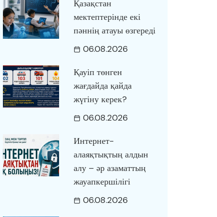
Қазақстан
мектептерінде екі
пәннің атауы өзгереді
06.08.2026
Қауіп төнген
жағдайда қайда
жүгіну керек?
06.08.2026
Интернет-
алаяқтықтың алдын
алу – әр азаматтың
жауапкершілігі
06.08.2026