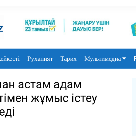
ейкесті
Руханият
Тарих
Мультимедиа
Фото
нан астам адам
Видео
імен жұмыс істеу
еді