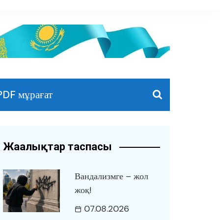
PDF мұрағат
Жаңалықтар таспасы
Вандализмге – жол
жоқ!
07.08.2026