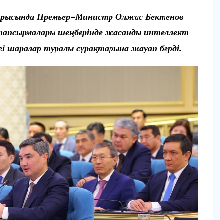
ырысында Премьер-Министр Олжас Бектенов
апсырмалары шеңберінде жасанды интеллект
і шаралар туралы сұрақтарына жауап берді.