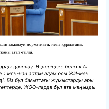
шін заманауи нормативтік негіз құрылғаны,
қаны атап өтілді.
ды даярлау. Өздеріңізге белгілі AI
е 1 млн-нан астам адам осы ЖИ-мен
ді. Біз бұл бағыттағы жұмыстарды ары
тептерде, ЖОО-ларда бұл өте маңызды