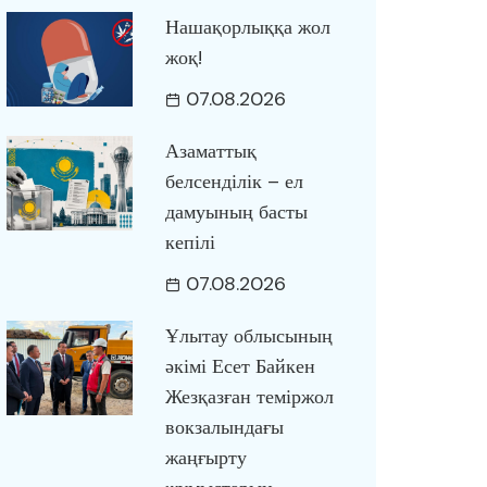
Нашақорлыққа жол
жоқ!
07.08.2026
Азаматтық
белсенділік – ел
дамуының басты
кепілі
07.08.2026
Ұлытау облысының
әкімі Есет Байкен
Жезқазған теміржол
вокзалындағы
жаңғырту