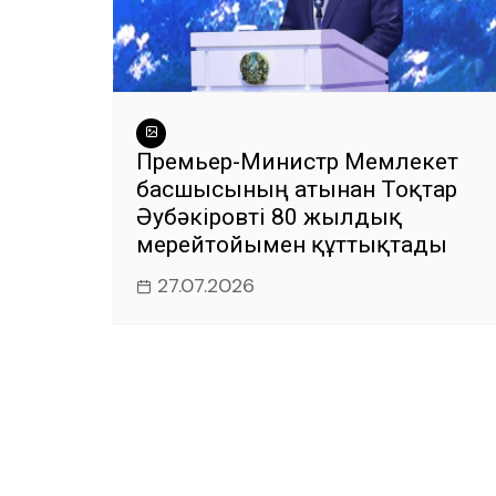
Премьер-Министр Мемлекет
басшысының атынан Тоқтар
Әубәкіровті 80 жылдық
мерейтойымен құттықтады
27.07.2026