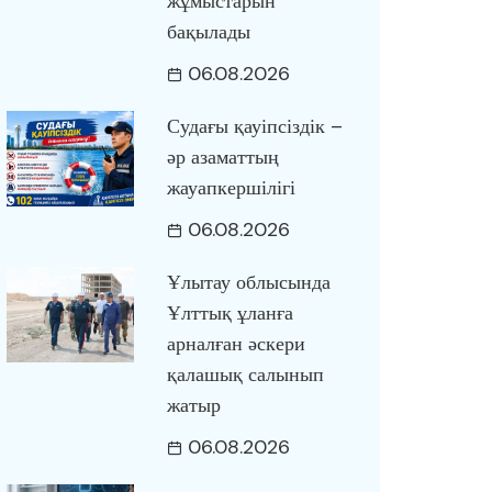
жұмыстарын
бақылады
06.08.2026
Судағы қауіпсіздік –
әр азаматтың
жауапкершілігі
06.08.2026
Ұлытау облысында
Ұлттық ұланға
арналған әскери
қалашық салынып
жатыр
06.08.2026