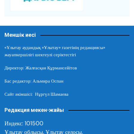
Меншік иесі
«Ұлытау аудандық «Ұлытау» газетінің редакциясы»
жауапкершілігі шектеулі серіктестігі
Директор: Жалғасқан Құрмансейітов
Бас редактор: Альмира Оспан
Сайт әкімшісі: Нұргүл Шамаева
Редакция мекен-жайы
Индекс: 101500
Ұлытау облысы,
Ұлытау селосы,