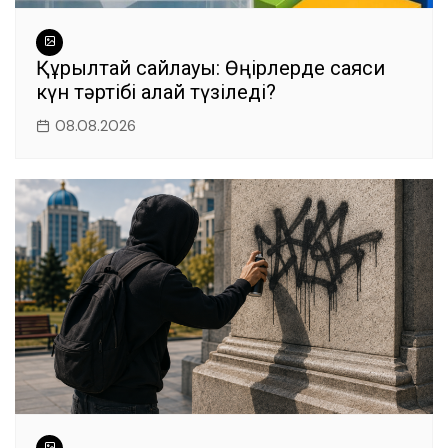
Құрылтай сайлауы: Өңірлерде саяси
күн тәртібі қалай түзіледі?
08.08.2026