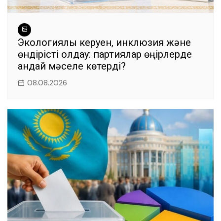
Экологиялық керуен, инклюзия және
өндірісті қолдау: партиялар өңірлерде
қандай мәселе көтерді?
08.08.2026