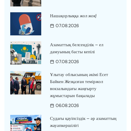
Нашақорлыққа жол жоқ!
07.08.2026
Азаматтық белсенділік – ел
дамуының басты кепілі
07.08.2026
Ұлытау облысының әкімі Есет
Байкен Жезқазған теміржол
вокзалындағы жаңғырту
жұмыстарын бақылады
06.08.2026
Судағы қауіпсіздік – әр азаматтың
жауапкершілігі