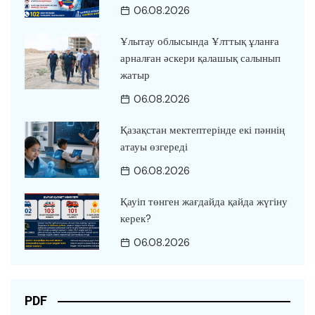
06.08.2026
Ұлытау облысында Ұлттық ұланға
арналған әскери қалашық салынып
жатыр
06.08.2026
Қазақстан мектептерінде екі пәннің
атауы өзгереді
06.08.2026
Қауіп төнген жағдайда қайда жүгіну
керек?
06.08.2026
PDF