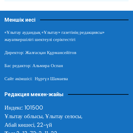
Меншік иесі
«Ұлытау аудандық «Ұлытау» газетінің редакциясы»
жауапкершілігі шектеулі серіктестігі
Директор: Жалғасқан Құрмансейітов
Бас редактор: Альмира Оспан
Сайт әкімшісі: Нұргүл Шамаева
Редакция мекен-жайы
Индекс: 101500
Ұлытау облысы,
Ұлытау селосы,
Абай көшесі, 22-үй