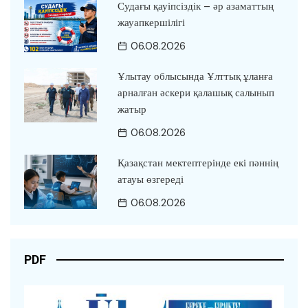
Судағы қауіпсіздік – әр азаматтың
жауапкершілігі
06.08.2026
Ұлытау облысында Ұлттық ұланға
арналған әскери қалашық салынып
жатыр
06.08.2026
Қазақстан мектептерінде екі пәннің
атауы өзгереді
06.08.2026
PDF