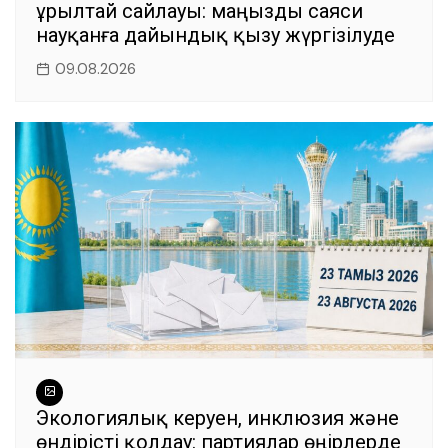
Құрылтай сайлауы: маңызды саяси
науқанға дайындық қызу жүргізілуде
09.08.2026
Экологиялық керуен, инклюзия және
өндірісті қолдау: партиялар өңірлерде