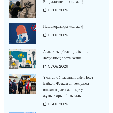
Вандализмге – жол жоқ!
07.08.2026
Нашақорлыққа жол жоқ!
07.08.2026
Азаматтық белсенділік – ел
дамуының басты кепілі
07.08.2026
Ұлытау облысының әкімі Есет
Байкен Жезқазған теміржол
вокзалындағы жаңғырту
жұмыстарын бақылады
06.08.2026