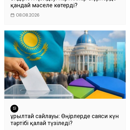
қандай мәселе көтерді?
08.08.2026
Құрылтай сайлауы: Өңірлерде саяси күн
тәртібі қалай түзіледі?