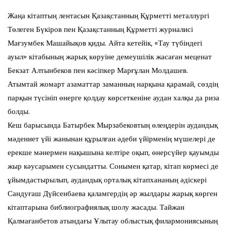
Жаңа кітаптың лентасын Қазақстанның Құрметті металлургі
Төлеген Бүкіров пен Қазақстанның Құрметті журналисі
Мағзумбек Машайықов қиды. Айта кетейік, «Тау түбіндегі
ауыл» кітабының жарық көруіне демеушілік жасаған меценат
Бекзат Алтынбеков пен кәсіпкер Марғұлан Молдашев.
Атымтай жомарт азаматтар заманның нарқына қарамай, сөздің
парқын түсініп өнерге қолдау көрсеткеніне аудан халқы да риза
болды.
Кеш барысында Батырбек Мырзабековтың өлеңдерін аудандық
мәдениет үйі жанынан құрылған әдеби үйірменің мүшелері де
ерекше мәнермен нақышына келтіре оқып, өнерсүйер қауымды
жыр кәусарымен сусындатты. Сонымен қатар, кітап көрмесі де
ұйымдастырылып, аудандық орталық кітапхананың әдіскері
Сандуғаш Дүйсенбаева қаламгердің әр жылдары жарық көрген
кітаптарына библиографиялық шолу жасады. Тайжан
Қалмағанбетов атындағы Ұлытау облыстық филармониясының