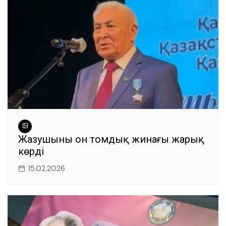
o
p
er
k
Жазушының он томдық жинағы жарық
көрді
15.02.2026