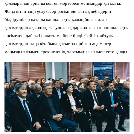
қалаларынан арнайы келген мәртебелі меймандар қатысты.
Жаңа кітаптың тұсаукесер рәсімінде ыстық лебіздерін
білдірушілер қатары қаншалықты қалың болса, олар
қаламгердің ақындық, жазушылық дарындылығын соншалықты
әңгімелеп, дәйекті сипаттама бере білді. Сөйтіп, айтулы
қаламгердің жаңа кітабына қатысты өрбіген әңгімелер
маңыздылығымен ерекшеленіп, тартымдылығымен есте қалды.