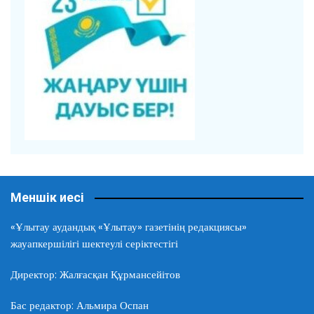
Меншік иесі
«Ұлытау аудандық «Ұлытау» газетінің редакциясы»
жауапкершілігі шектеулі серіктестігі
Директор: Жалғасқан Құрмансейітов
Бас редактор: Альмира Оспан