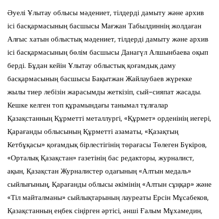
Әуелі Ұлытау облысы мәдениет, тілдерді дамыту және архив
ісі басқармасының басшысы Мағжан Табылдиннің жолдаған
Алғыс хатын облыстық мәдениет, тілдерді дамыту және архив
ісі басқармасының бөлім басшысы Данагүл Алшынбаева оқып
берді. Бұдан кейін Ұлытау облыстық қоғамдық даму
басқармасының басшысы Бақытжан Жайлаубаев жүрекке
жылы тиер лебізін жарасымды жеткізіп, сый-сияпат жасады.
Кешке келген топ құрамындағы танымал тұлғалар
Қазақстанның Құрметті металлургі, «Құрмет» орденінің иегері,
Қарағанды облысының Құрметті азаматы, «Қазақтың
Кетбұқасы» қоғамдық бірлестігінің төрағасы Төлеген Бүкіров,
«Орталық Қазақстан» газетінің бас редакторы, журналист,
ақын, Қазақстан Журналистер одағының «Алтын медаль»
сыйлығының, Қарағанды облысы әкімінің «Алтын сұңқар» және
«Тіл майталманы» сыйлықтарының лауреаты Ерсін Мұсабеков,
Қазақстанның еңбек сіңірген әртісі, әнші Ғалым Мұхамедин,