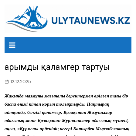
перейти
к
содержанию
Қарымды қаламгер тартуы
12.12.2025
Жақында мазмұны мағыналы деректермен өрілген тағы бір
баспа өнімі кітап қорын толықтырды. Нақтырақ
айтқанда, белгілі қаламгер, Қазақстан Жазушылар
одағының және Қазақстан Журналистер одағының мүшесі,
ақын, «Құрмет» орденінің иегері Батырбек Мырзабековтың