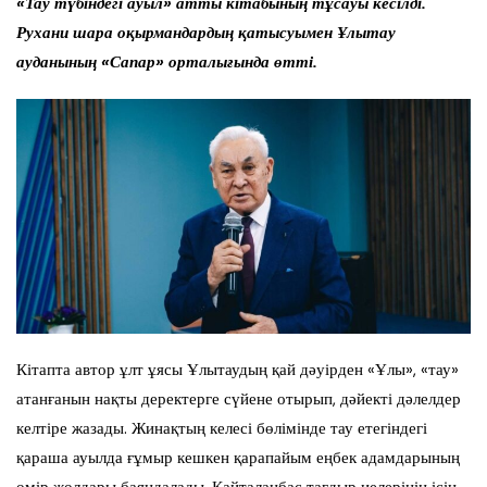
«Тау түбіндегі ауыл» атты кітабының тұсауы кесілді.
Рухани шара оқырмандардың қатысуымен Ұлытау
ауданының «Сапар» орталығында өтті.
Кітапта автор ұлт ұясы Ұлытаудың қай дәуірден «Ұлы», «тау»
атанғанын нақты деректерге сүйене отырып, дәйекті дәлелдер
келтіре жазады. Жинақтың келесі бөлімінде тау етегіндегі
қараша ауылда ғұмыр кешкен қарапайым еңбек адамдарының