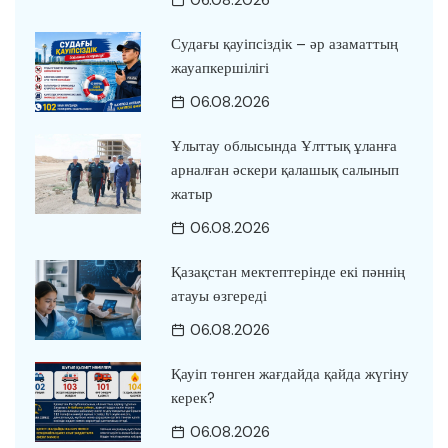
06.08.2026
Судағы қауіпсіздік – әр азаматтың
жауапкершілігі
06.08.2026
Ұлытау облысында Ұлттық ұланға
арналған әскери қалашық салынып
жатыр
06.08.2026
Қазақстан мектептерінде екі пәннің
атауы өзгереді
06.08.2026
Қауіп төнген жағдайда қайда жүгіну
керек?
06.08.2026