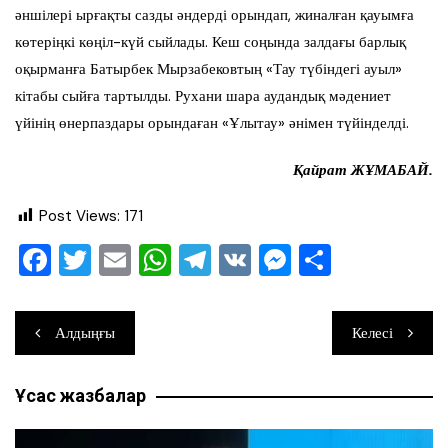
әншілері ырғақты сазды әндерді орындап, жиналған қауымға
көтеріңкі көңіл-күй сыйлады. Кеш соңында залдағы барлық
оқырманға Батырбек Мырзабековтың «Тау түбіндегі ауыл»
кітабы сыйға тартылды. Рухани шара аудандық мәдениет
үйінің өнерпаздары орындаған «Ұлытау» әнімен түйінделді.
Қайрат ЖҰМАБАЙ.
Post Views:
171
F
T
E
W
T
V
M
О
a
wi
m
h
el
K
e
тп
c
tt
ai
at
e
ss
ра
Навигация
Алдыңғы
Келесі
e
er
l
s
gr
e
ви
по
b
A
a
n
ть
Ұқсас жазбалар
записям
o
p
m
g