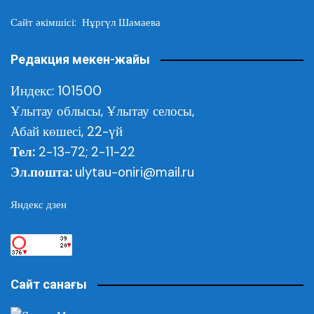
Сайт әкімшісі: Нұргүл Шамаева
Редакция мекен-жайы
Индекс: 101500
Ұлытау облысы,
Ұлытау селосы,
Абай көшесі, 22-үй
Тел:
2-13-72; 2-11-22
Эл.пошта:
ulytau-oniri@mail.ru
Яндекс дзен
Сайт санағы