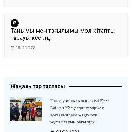
Танымы мен тағылымы мол кітаптың
тұсауы кесілді
19.11.2023
Жаңалықтар таспасы
Ұлытау облысының әкімі Есет
Байкен Жезқазған теміржол
вокзалындағы жаңғырту
жұмыстарын бақылады