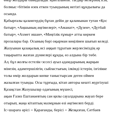
өмір жолдары баяндалады. Қайталанбас тағдыр иелерінің ісін,
болмыс-бітімін өзек еткен туындының негізгі құндылығы да
осында.
Қабырғалы қаламгердің бұған дейін де қаламынан туған «Қос
батыр», «Аңшының әңгімелері», «Аманат», «Дүзен», «Дүтбай
батыр», «Ахмет ишан», «Мәңгілік ғұмыр» атты көркем
прозалары бар. Осының бәрі оқырман көңілінен шығып келеді.
Жазуынан қазақылық исі аңқып тұратын жерлесіміздің әр
тақырыпта жазған дүниелері құнды, өз алдына бір төбе.
Ал, бұл жолғы естелік-эссесі ауыл адамдарының жарқын
мінезін, адамгершілігін, сыйластығын, ілкімді істерін, ізгілікке
толы өмір жолдарын көпке таныстырсам деген оймен
жазылған туынды. Осы тұрғыда, кітап авторы кешті жүргізуші
Қазақстан Жазушылар одағының мүшесі,
ақын Ғазиз Ештанаевтың сан қилы сауалдарына жауап бере
отырып, жаңа кітаптың мазмұнын өзі әңгімелеп берді.
Іс-шараға әрісі – Қарағанды, берісі – Жезқазған, Сәтбаев