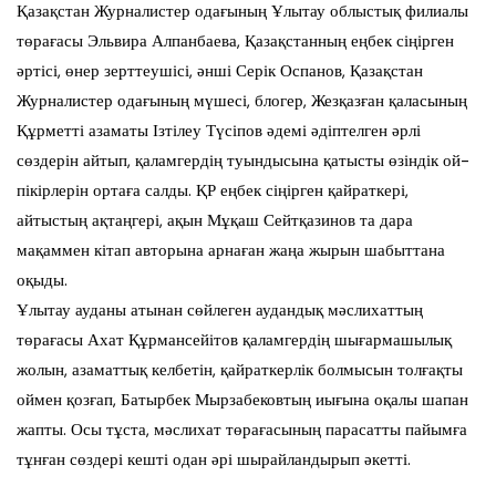
Қазақстан Журналистер одағының Ұлытау облыстық филиалы
төрағасы Эльвира Алпанбаева, Қазақстанның еңбек сіңірген
әртісі, өнер зерттеушісі, әнші Серік Оспанов, Қазақстан
Журналистер одағының мүшесі, блогер, Жезқазған қаласының
Құрметті азаматы Ізтілеу Түсіпов әдемі әдіптелген әрлі
сөздерін айтып, қаламгердің туындысына қатысты өзіндік ой-
пікірлерін ортаға салды. ҚР еңбек сіңірген қайраткері,
айтыстың ақтаңгері, ақын Мұқаш Сейтқазинов та дара
мақаммен кітап авторына арнаған жаңа жырын шабыттана
оқыды.
Ұлытау ауданы атынан сөйлеген аудандық мәслихаттың
төрағасы Ахат Құрмансейітов қаламгердің шығармашылық
жолын, азаматтық келбетін, қайраткерлік болмысын толғақты
оймен қозғап, Батырбек Мырзабековтың иығына оқалы шапан
жапты. Осы тұста, мәслихат төрағасының парасатты пайымға
тұнған сөздері кешті одан әрі шырайландырып әкетті.