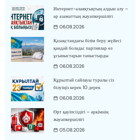
Интернет-алаяқтықтың алдын алу –
әр азаматтың жауапкершілігі
06.08.2026
Қазақстандағы білім беру жүйесі
қандай болады: партиялар өз
ұсыныстарын таныстырды
06.08.2026
Құрылтай сайлауы туралы сіз
білуіңіз керек 10 дерек
06.08.2026
Өрт қауіпсіздігі – әркімнің
жауапкершілігі
05.08.2026