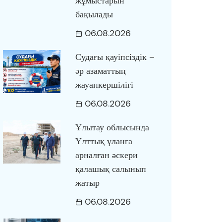
жұмыстарын
бақылады
06.08.2026
Судағы қауіпсіздік –
әр азаматтың
жауапкершілігі
06.08.2026
Ұлытау облысында
Ұлттық ұланға
арналған әскери
қалашық салынып
жатыр
06.08.2026