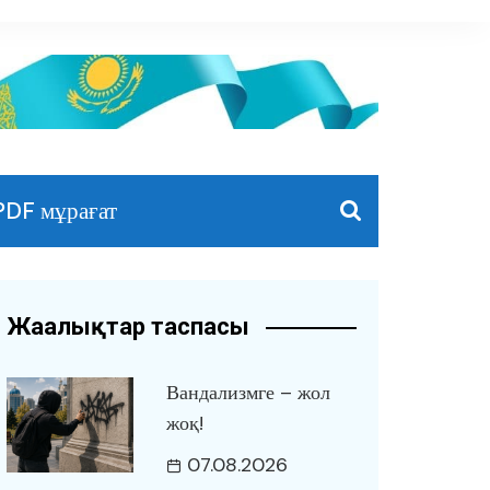
PDF мұрағат
Жаңалықтар таспасы
Вандализмге – жол
жоқ!
07.08.2026