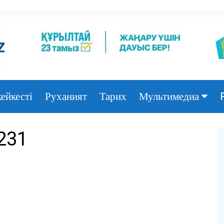
ейкесті
Руханият
Тарих
Мультимедиа
Фото
231
Видео