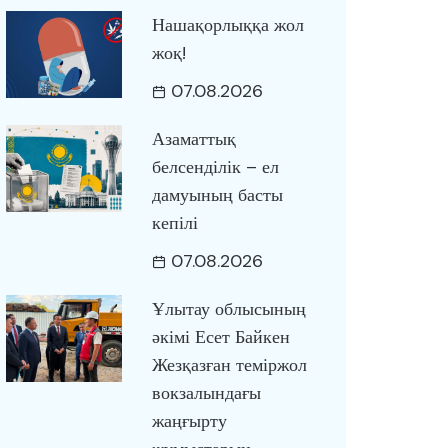
Нашақорлыққа жол
жоқ!
07.08.2026
Азаматтық
белсенділік – ел
дамуының басты
кепілі
07.08.2026
Ұлытау облысының
әкімі Есет Байкен
Жезқазған теміржол
вокзалындағы
жаңғырту