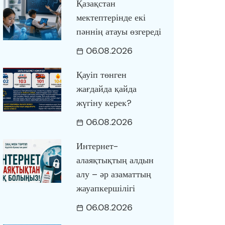
Қазақстан
мектептерінде екі
пәннің атауы өзгереді
06.08.2026
Қауіп төнген
жағдайда қайда
жүгіну керек?
06.08.2026
Интернет-
алаяқтықтың алдын
алу – әр азаматтың
жауапкершілігі
06.08.2026