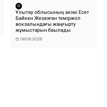
Ұлытау облысының әкімі Есет
Байкен Жезқазған теміржол
вокзалындағы жаңғырту
жұмыстарын бақылады
06.08.2026