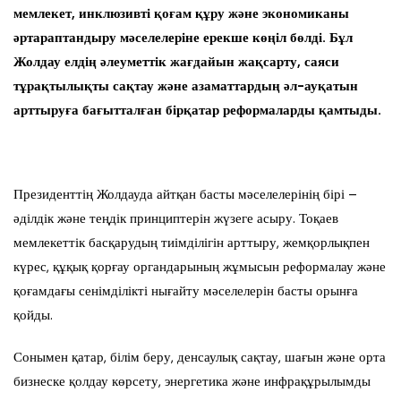
мемлекет, инклюзивті қоғам құру және экономиканы
әртараптандыру мәселелеріне ерекше көңіл бөлді. Бұл
Жолдау елдің әлеуметтік жағдайын жақсарту, саяси
тұрақтылықты сақтау және азаматтардың әл-ауқатын
арттыруға бағытталған бірқатар реформаларды қамтыды.
Президенттің Жолдауда айтқан басты мәселелерінің бірі –
әділдік және теңдік принциптерін жүзеге асыру. Тоқаев
мемлекеттік басқарудың тиімділігін арттыру, жемқорлықпен
күрес, құқық қорғау органдарының жұмысын реформалау және
қоғамдағы сенімділікті нығайту мәселелерін басты орынға
қойды.
Сонымен қатар, білім беру, денсаулық сақтау, шағын және орта
бизнеске қолдау көрсету, энергетика және инфрақұрылымды