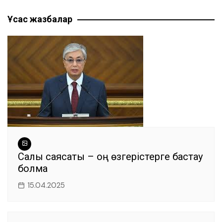
по
b
A
a
n
ть
Ұқсас жазбалар
записям
o
p
m
g
o
p
er
k
Салық саясаты – оң өзгерістерге бастау
болмақ
15.04.2025