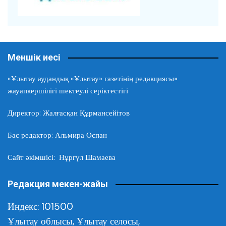
Меншік иесі
«Ұлытау аудандық «Ұлытау» газетінің редакциясы»
жауапкершілігі шектеулі серіктестігі
Директор: Жалғасқан Құрмансейітов
Бас редактор: Альмира Оспан
Сайт әкімшісі: Нұргүл Шамаева
Редакция мекен-жайы
Индекс: 101500
Ұлытау облысы,
Ұлытау селосы,