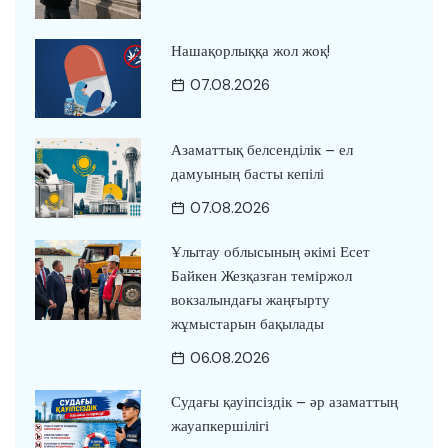
Нашақорлыққа жол жоқ!
07.08.2026
Азаматтық белсенділік – ел
дамуының басты кепілі
07.08.2026
Ұлытау облысының әкімі Есет
Байкен Жезқазған теміржол
вокзалындағы жаңғырту
жұмыстарын бақылады
06.08.2026
Судағы қауіпсіздік – әр азаматтың
жауапкершілігі