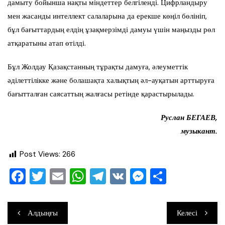
дамыту бойынша нақты міндеттер белгіленді. Цифрландыру
мен жасанды интеллект салаларына да ерекше көңіл бөлініп,
бұл бағыттардың елдің ұзақмерзімді дамуы үшін маңызды рөл
атқаратыны атап өтілді.
Бұл Жолдау Қазақстанның тұрақты дамуға, әлеуметтік
әділеттілікке және болашақта халықтың әл-ауқатын арттыруға
бағытталған саясаттың жалғасы ретінде қарастырылады.
Руслан БЕГАЕВ,
музыкант.
Post Views:
266
F
T
E
W
T
V
M
О
a
wi
m
h
el
K
e
тп
c
tt
ai
at
e
ss
ра
Навигация
Алдыңғы
Келесі
e
er
l
s
gr
e
ви