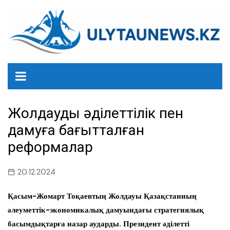
перейти
к
содержанию
Жолдаудың әділеттілік пен
дамуға бағытталған
реформалар
20.12.2024
Қасым-Жомарт Тоқаевтың Жолдауы Қазақстанның
әлеуметтік-экономикалық дамуындағы стратегиялық
басымдықтарға назар аударды. Президент әділетті