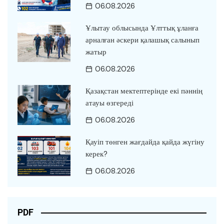
06.08.2026
Ұлытау облысында Ұлттық ұланға
арналған әскери қалашық салынып
жатыр
06.08.2026
Қазақстан мектептерінде екі пәннің
атауы өзгереді
06.08.2026
Қауіп төнген жағдайда қайда жүгіну
керек?
06.08.2026
PDF