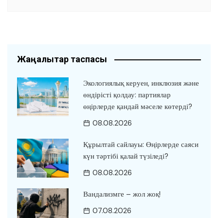
Жаңалықтар таспасы
Экологиялық керуен, инклюзия және
өндірісті қолдау: партиялар
өңірлерде қандай мәселе көтерді?
08.08.2026
Құрылтай сайлауы: Өңірлерде саяси
күн тәртібі қалай түзіледі?
08.08.2026
Вандализмге – жол жоқ!
07.08.2026