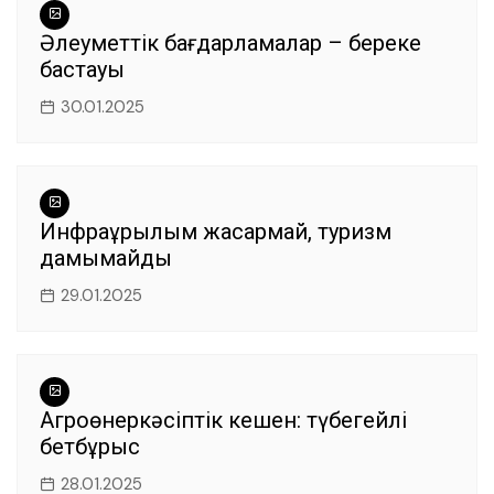
Әлеуметтік бағдарламалар – береке
бастауы
30.01.2025
Инфрақұрылым жақсармай, туризм
дамымайды
29.01.2025
Агроөнеркәсіптік кешен: түбегейлі
бетбұрыс
28.01.2025