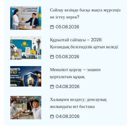
Сайлау кезінде басқа жақта жүрсеңіз
не істеу керек?
05.08.2026
Құрылтай сайлауы – 2026:
Қоғамдық белсенділік артып келеді
05.08.2026
Меншікті қорғау – заңмен
қорғалатын құқық
04.08.2026
Халықпен кездесу: денсаулық
жолындағы игі бастама
04.08.2026