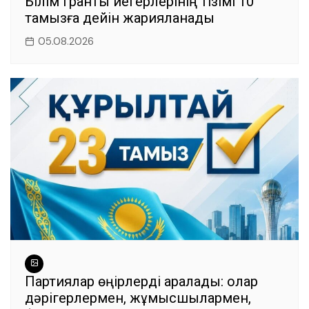
Білім гранты иегерлерінің тізімі 10
тамызға дейін жарияланады
05.08.2026
Партиялар өңірлерді аралады: олар
дәрігерлермен, жұмысшылармен,