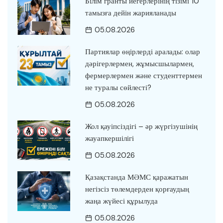
Білім гранты иегерлерінің тізімі 10
тамызға дейін жарияланады
05.08.2026
Партиялар өңірлерді аралады: олар
дәрігерлермен, жұмысшылармен,
фермерлермен және студенттермен
не туралы сөйлесті?
05.08.2026
Жол қауіпсіздігі – әр жүргізушінің
жауапкершілігі
05.08.2026
Қазақстанда МӘМС қаражатын
негізсіз төлемдерден қорғаудың
жаңа жүйесі құрылуда
05.08.2026