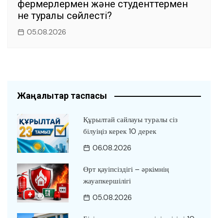
фермерлермен және студенттермен
не туралы сөйлесті?
05.08.2026
Жаңалықтар таспасы
Құрылтай сайлауы туралы сіз
білуіңіз керек 10 дерек
06.08.2026
Өрт қауіпсіздігі – әркімнің
жауапкершілігі
05.08.2026