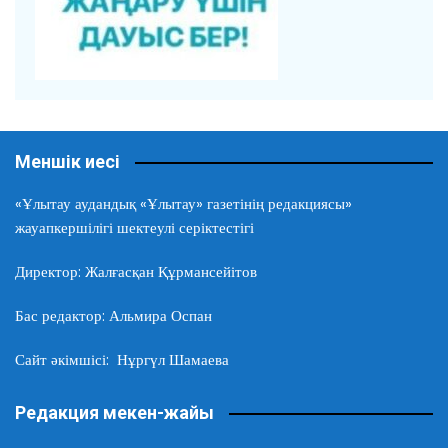
Меншік иесі
«Ұлытау аудандық «Ұлытау» газетінің редакциясы»
жауапкершілігі шектеулі серіктестігі
Директор: Жалғасқан Құрмансейітов
Бас редактор: Альмира Оспан
Сайт әкімшісі: Нұргүл Шамаева
Редакция мекен-жайы