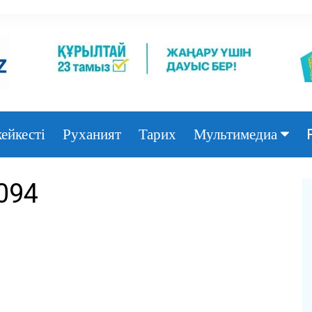
ейкесті
Руханият
Тарих
Мультимедиа
Фото
094
Видео