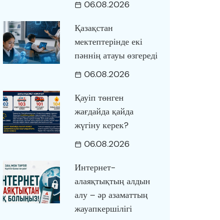
06.08.2026
Қазақстан
мектептерінде екі
пәннің атауы өзгереді
06.08.2026
Қауіп төнген
жағдайда қайда
жүгіну керек?
06.08.2026
Интернет-
алаяқтықтың алдын
алу – әр азаматтың
жауапкершілігі