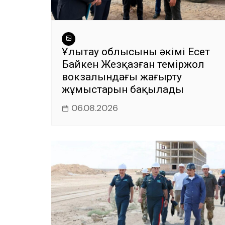
Ұлытау облысының әкімі Есет
Байкен Жезқазған теміржол
вокзалындағы жаңғырту
жұмыстарын бақылады
06.08.2026