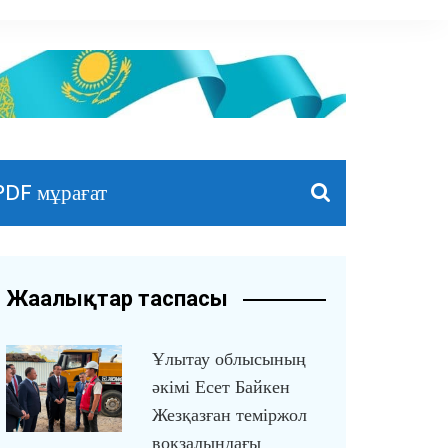
PDF мұрағат
Жаңалықтар таспасы
Ұлытау облысының
әкімі Есет Байкен
Жезқазған теміржол
вокзалындағы