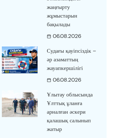
жаңғырту
жұмыстарын
бақылады
06.08.2026
Судағы қауіпсіздік –
әр азаматтың
жауапкершілігі
06.08.2026
Ұлытау облысында
Ұлттық ұланға
арналған әскери
қалашық салынып
жатыр