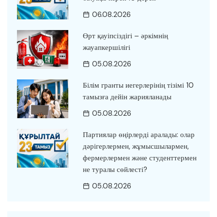
06.08.2026
Өрт қауіпсіздігі – әркімнің
жауапкершілігі
05.08.2026
Білім гранты иегерлерінің тізімі 10
тамызға дейін жарияланады
05.08.2026
Партиялар өңірлерді аралады: олар
дәрігерлермен, жұмысшылармен,
фермерлермен және студенттермен
не туралы сөйлесті?
05.08.2026