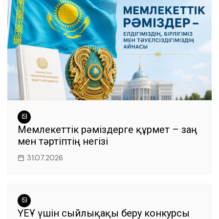
Мемлекеттік рәміздерге құрмет – заң
мен тәртіптің негізі
31.07.2026
ҮЕҰ үшін сыйлықақы беру конкурсы