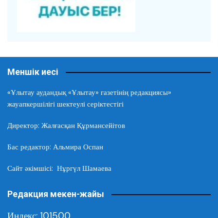
Меншік иесі
«Ұлытау аудандық «Ұлытау» газетінің редакциясы»
жауапкершілігі шектеулі серіктестігі
Директор: Жалғасқан Құрмансейітов
Бас редактор: Альмира Оспан
Сайт әкімшісі: Нұргүл Шамаева
Редакция мекен-жайы
Индекс: 101500