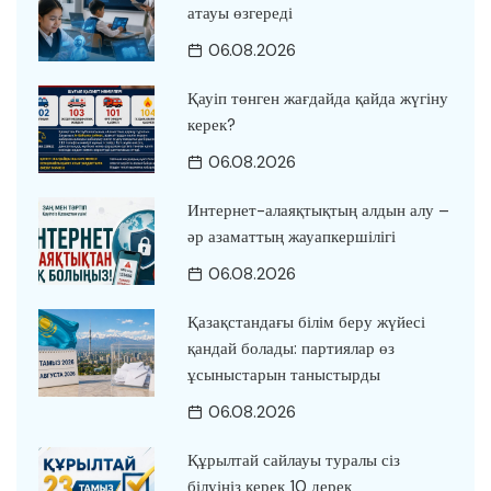
атауы өзгереді
06.08.2026
Қауіп төнген жағдайда қайда жүгіну
керек?
06.08.2026
Интернет-алаяқтықтың алдын алу –
әр азаматтың жауапкершілігі
06.08.2026
Қазақстандағы білім беру жүйесі
қандай болады: партиялар өз
ұсыныстарын таныстырды
06.08.2026
Құрылтай сайлауы туралы сіз
білуіңіз керек 10 дерек