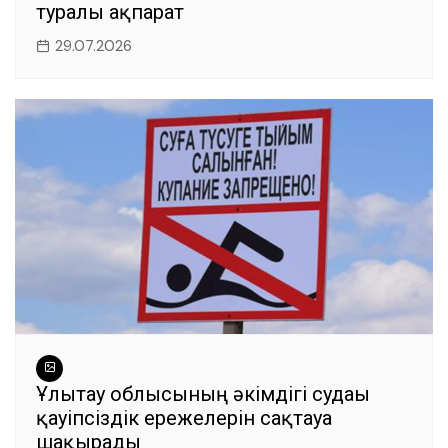
туралы ақпарат
29.07.2026
Ұлытау облысының әкімдігі судағы
қауіпсіздік ережелерін сақтауға
шақырады