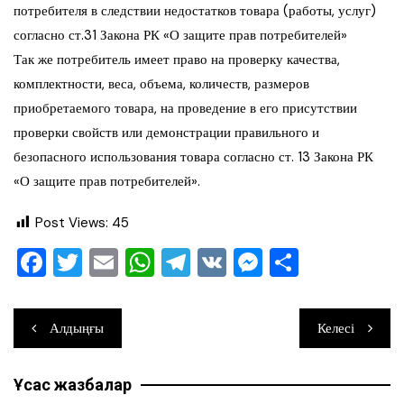
потребителя в следствии недостатков товара (работы, услуг)
согласно ст.31 Закона РК «О защите прав потребителей»
Так же потребитель имеет право на проверку качества,
комплектности, веса, объема, количеств, размеров
приобретаемого товара, на проведение в его присутствии
проверки свойств или демонстрации правильного и
безопасного использования товара согласно ст. 13 Закона РК
«О защите прав потребителей».
Post Views:
45
F
T
E
W
T
V
M
О
a
wi
m
h
el
K
e
тп
c
tt
ai
at
e
ss
ра
Навигация
Алдыңғы
Келесі
e
er
l
s
gr
e
ви
по
b
A
a
n
ть
Ұқсас жазбалар
записям