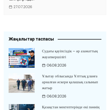
27.07.2026
Жаңалықтар таспасы
Судағы қауіпсіздік – әр азаматтың
жауапкершілігі
06.08.2026
Ұлытау облысында Ұлттық ұланға
арналған әскери қалашық салынып
жатыр
06.08.2026
Қазақстан мектептерінде екі пәннің