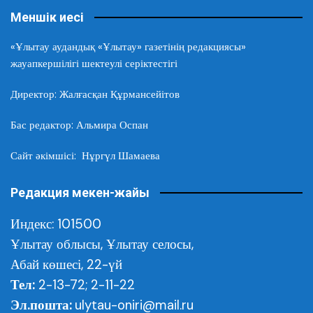
Меншік иесі
«Ұлытау аудандық «Ұлытау» газетінің редакциясы»
жауапкершілігі шектеулі серіктестігі
Директор: Жалғасқан Құрмансейітов
Бас редактор: Альмира Оспан
Сайт әкімшісі: Нұргүл Шамаева
Редакция мекен-жайы
Индекс: 101500
Ұлытау облысы,
Ұлытау селосы,
Абай көшесі, 22-үй
Тел:
2-13-72; 2-11-22
Эл.пошта:
ulytau-oniri@mail.ru