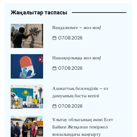
Жаңалықтар таспасы
Вандализмге – жол жоқ!
07.08.2026
Нашақорлыққа жол жоқ!
07.08.2026
Азаматтық белсенділік – ел
дамуының басты кепілі
07.08.2026
Ұлытау облысының әкімі Есет
Байкен Жезқазған теміржол
вокзалындағы жаңғырту