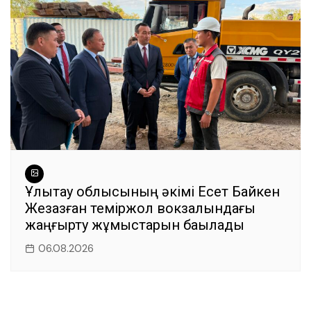
Ұлытау облысының әкімі Есет Байкен
Жезқазған теміржол вокзалындағы
жаңғырту жұмыстарын бақылады
06.08.2026