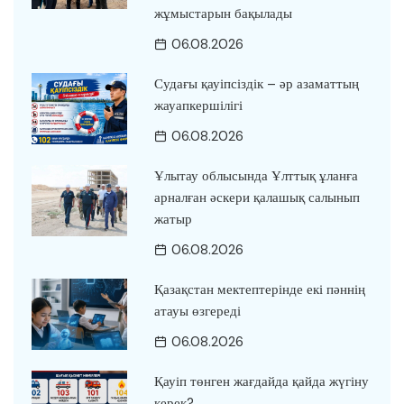
жұмыстарын бақылады
06.08.2026
Судағы қауіпсіздік – әр азаматтың
жауапкершілігі
06.08.2026
Ұлытау облысында Ұлттық ұланға
арналған әскери қалашық салынып
жатыр
06.08.2026
Қазақстан мектептерінде екі пәннің
атауы өзгереді
06.08.2026
Қауіп төнген жағдайда қайда жүгіну
керек?