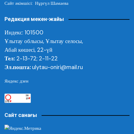
Сайт әкімшісі: Нұргүл Шамаева
Редакция мекен-жайы
Индекс: 101500
Ұлытау облысы,
Ұлытау селосы,
Абай көшесі, 22-үй
Тел:
2-13-72; 2-11-22
Эл.пошта:
ulytau-oniri@mail.ru
Яндекс дзен
Сайт санағы