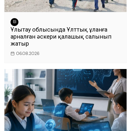
Ұлытау облысында Ұлттық ұланға
арналған әскери қалашық салынып
жатыр
06.08.2026