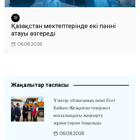
Қазақстан мектептерінде екі пәннің
атауы өзгереді
06.08.2026
Жаңалықтар таспасы
Ұлытау облысының әкімі Есет
Байкен Жезқазған теміржол
вокзалындағы жаңғырту
жұмыстарын бақылады
06.08.2026