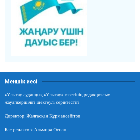
Меншік иесі
«Ұлытау аудандық «Ұлытау» газетінің редакциясы»
жауапкершілігі шектеулі серіктестігі
Директор: Жалғасқан Құрмансейітов
Бас редактор: Альмира Оспан