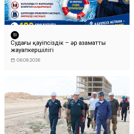
Судағы қауіпсіздік – әр азаматтың
жауапкершілігі
06.08.2026