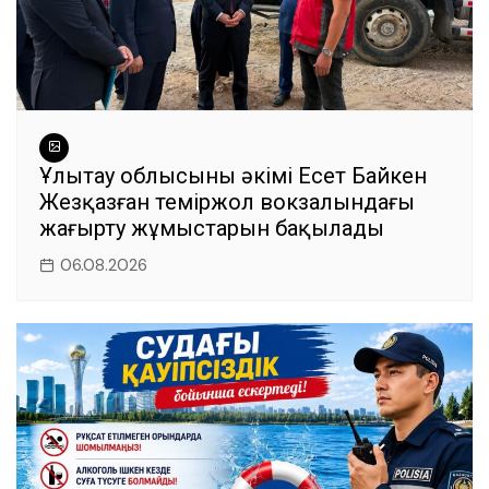
Ұлытау облысының әкімі Есет Байкен
Жезқазған теміржол вокзалындағы
жаңғырту жұмыстарын бақылады
06.08.2026