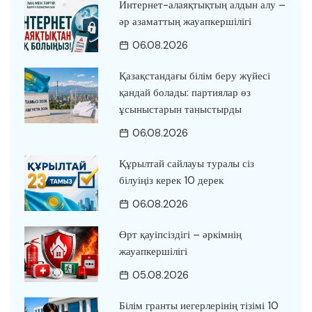
Интернет-алаяқтықтың алдын алу –
әр азаматтың жауапкершілігі
06.08.2026
Қазақстандағы білім беру жүйесі
қандай болады: партиялар өз
ұсыныстарын таныстырды
06.08.2026
Құрылтай сайлауы туралы сіз
білуіңіз керек 10 дерек
06.08.2026
Өрт қауіпсіздігі – әркімнің
жауапкершілігі
05.08.2026
Білім гранты иегерлерінің тізімі 10