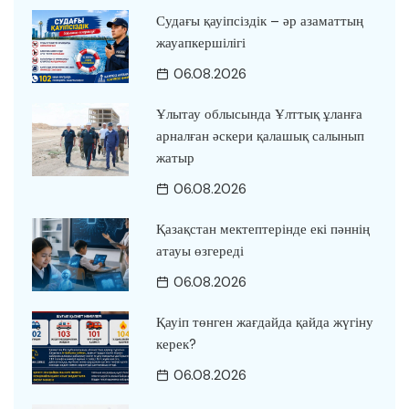
Судағы қауіпсіздік – әр азаматтың
жауапкершілігі
06.08.2026
Ұлытау облысында Ұлттық ұланға
арналған әскери қалашық салынып
жатыр
06.08.2026
Қазақстан мектептерінде екі пәннің
атауы өзгереді
06.08.2026
Қауіп төнген жағдайда қайда жүгіну
керек?
06.08.2026