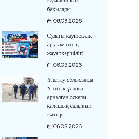
жұмыстарын
бақылады
06.08.2026
Судағы қауіпсіздік –
әр азаматтың
жауапкершілігі
06.08.2026
Ұлытау облысында
Ұлттық ұланға
арналған әскери
қалашық салынып
жатыр
06.08.2026