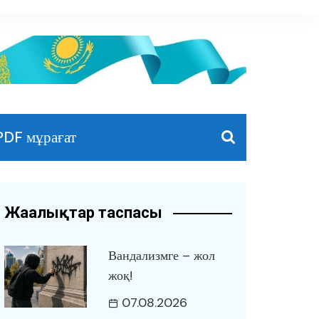
PDF мұрағат
Жаңалықтар таспасы
Вандализмге – жол
жоқ!
07.08.2026