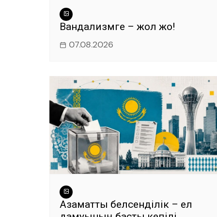
Вандализмге – жол жоқ!
07.08.2026
Азаматтық белсенділік – ел
дамуының басты кепілі