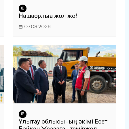
Нашақорлыққа жол жоқ!
07.08.2026
Ұлытау облысының әкімі Есет
Байкен Жезқазған теміржол