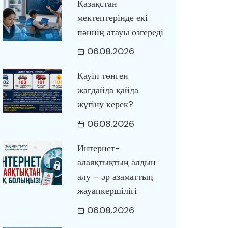
Қазақстан
мектептерінде екі
пәннің атауы өзгереді
06.08.2026
Қауіп төнген
жағдайда қайда
жүгіну керек?
06.08.2026
Интернет-
алаяқтықтың алдын
алу – әр азаматтың
жауапкершілігі
06.08.2026