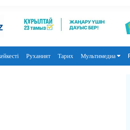
ейкесті
Руханият
Тарих
Мультимедиа
Фото
Видео