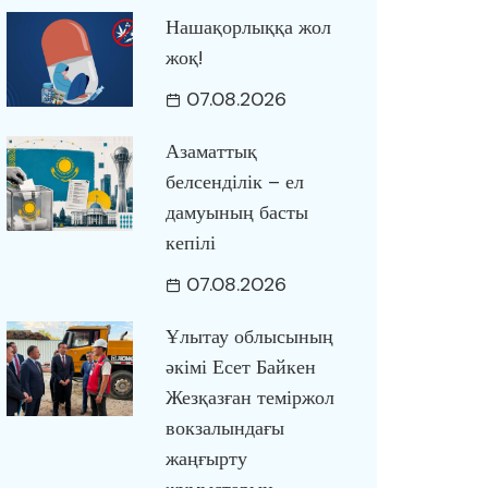
Нашақорлыққа жол
жоқ!
07.08.2026
Азаматтық
белсенділік – ел
дамуының басты
кепілі
07.08.2026
Ұлытау облысының
әкімі Есет Байкен
Жезқазған теміржол
вокзалындағы
жаңғырту