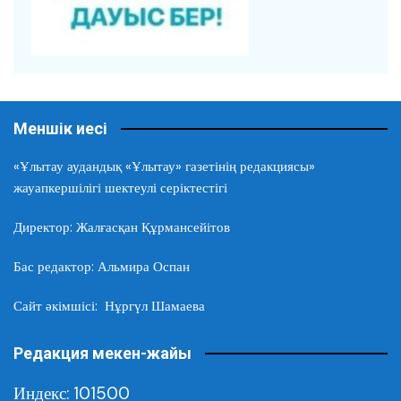
Меншік иесі
«Ұлытау аудандық «Ұлытау» газетінің редакциясы»
жауапкершілігі шектеулі серіктестігі
Директор: Жалғасқан Құрмансейітов
Бас редактор: Альмира Оспан
Сайт әкімшісі: Нұргүл Шамаева
Редакция мекен-жайы
Индекс: 101500