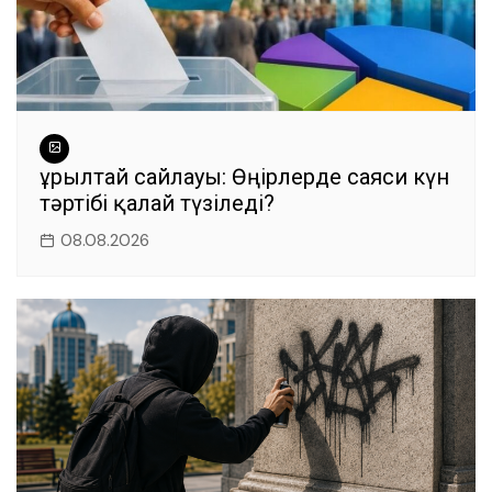
Құрылтай сайлауы: Өңірлерде саяси күн
тәртібі қалай түзіледі?
08.08.2026