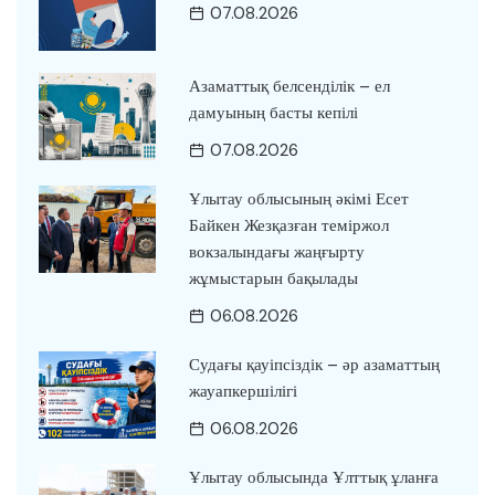
07.08.2026
Азаматтық белсенділік – ел
дамуының басты кепілі
07.08.2026
Ұлытау облысының әкімі Есет
Байкен Жезқазған теміржол
вокзалындағы жаңғырту
жұмыстарын бақылады
06.08.2026
Судағы қауіпсіздік – әр азаматтың
жауапкершілігі
06.08.2026
Ұлытау облысында Ұлттық ұланға