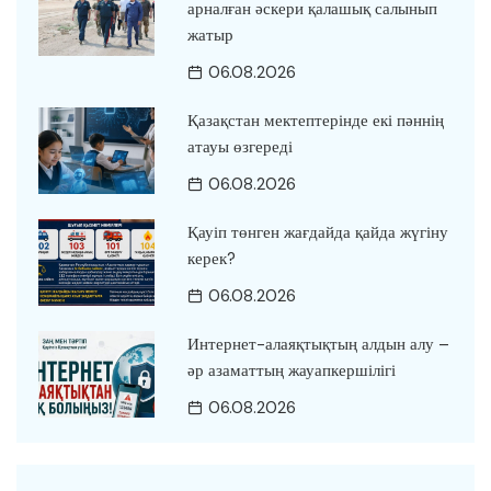
арналған әскери қалашық салынып
жатыр
06.08.2026
Қазақстан мектептерінде екі пәннің
атауы өзгереді
06.08.2026
Қауіп төнген жағдайда қайда жүгіну
керек?
06.08.2026
Интернет-алаяқтықтың алдын алу –
әр азаматтың жауапкершілігі
06.08.2026