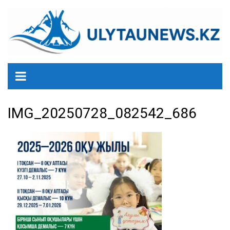
перейти
к
содержанию
IMG_20250728_082542_686