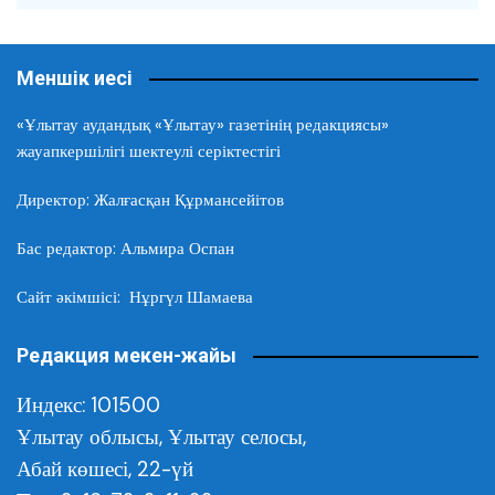
Меншік иесі
«Ұлытау аудандық «Ұлытау» газетінің редакциясы»
жауапкершілігі шектеулі серіктестігі
Директор: Жалғасқан Құрмансейітов
Бас редактор: Альмира Оспан
Сайт әкімшісі: Нұргүл Шамаева
Редакция мекен-жайы
Индекс: 101500
Ұлытау облысы,
Ұлытау селосы,
Абай көшесі, 22-үй