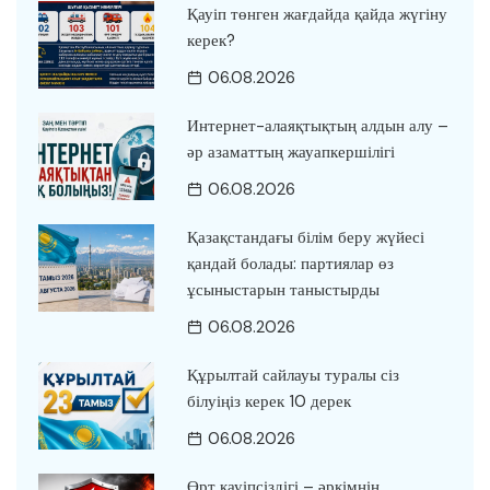
Қауіп төнген жағдайда қайда жүгіну
керек?
06.08.2026
Интернет-алаяқтықтың алдын алу –
әр азаматтың жауапкершілігі
06.08.2026
Қазақстандағы білім беру жүйесі
қандай болады: партиялар өз
ұсыныстарын таныстырды
06.08.2026
Құрылтай сайлауы туралы сіз
білуіңіз керек 10 дерек
06.08.2026
Өрт қауіпсіздігі – әркімнің