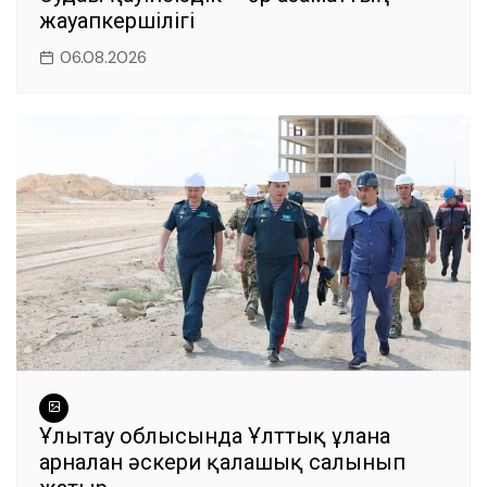
жауапкершілігі
06.08.2026
Ұлытау облысында Ұлттық ұланға
арналған әскери қалашық салынып