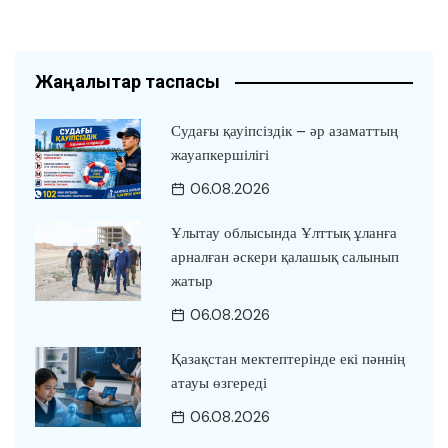
Жаңалықтар таспасы
Судағы қауіпсіздік – әр азаматтың
жауапкершілігі
06.08.2026
Ұлытау облысында Ұлттық ұланға
арналған әскери қалашық салынып
жатыр
06.08.2026
Қазақстан мектептерінде екі пәннің
атауы өзгереді
06.08.2026