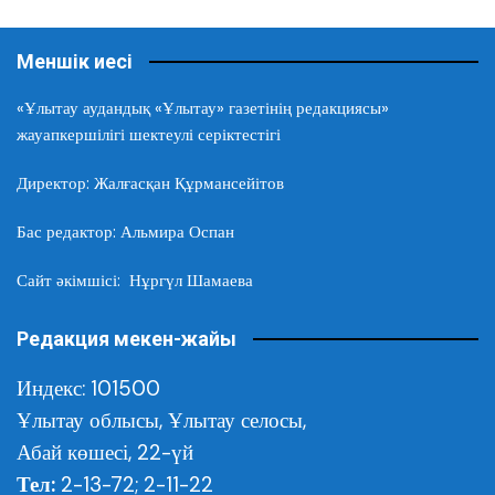
Меншік иесі
«Ұлытау аудандық «Ұлытау» газетінің редакциясы»
жауапкершілігі шектеулі серіктестігі
Директор: Жалғасқан Құрмансейітов
Бас редактор: Альмира Оспан
Сайт әкімшісі: Нұргүл Шамаева
Редакция мекен-жайы
Индекс: 101500
Ұлытау облысы,
Ұлытау селосы,
Абай көшесі, 22-үй
Тел:
2-13-72; 2-11-22