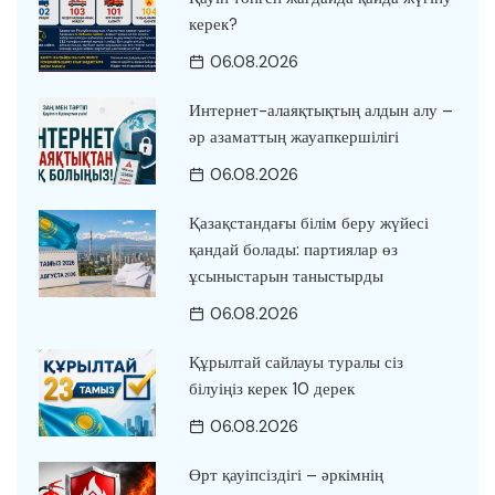
керек?
06.08.2026
Интернет-алаяқтықтың алдын алу –
әр азаматтың жауапкершілігі
06.08.2026
Қазақстандағы білім беру жүйесі
қандай болады: партиялар өз
ұсыныстарын таныстырды
06.08.2026
Құрылтай сайлауы туралы сіз
білуіңіз керек 10 дерек
06.08.2026
Өрт қауіпсіздігі – әркімнің