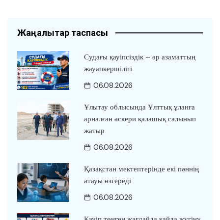
Жаңалықтар таспасы
Судағы қауіпсіздік – әр азаматтың
жауапкершілігі
06.08.2026
Ұлытау облысында Ұлттық ұланға
арналған әскери қалашық салынып
жатыр
06.08.2026
Қазақстан мектептерінде екі пәннің
атауы өзгереді
06.08.2026
Қауіп төнген жағдайда қайда жүгіну