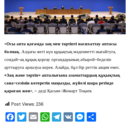
«
Осы апта қоғамда заң мен тәртіпті насихаттау аптасы
болмақ.
Алдағы жеті күн құқықтық мәдениетті нығайтуға,
сондай-ақ құқық қорғау органдарының абырой-беделін
арттыруға арналуы керек. Алайда, бұл бір реттік акция емес.
«Заң және тәртіп» апталығына азаматтардың құқықтық
сана-сезімін көтеретін маңызды, жүйелі шара ретінде
қараған жөн
», – деді Қасым-Жомарт Тоқаев.
Post Views:
236
F
T
E
W
T
V
M
О
a
wi
m
h
el
K
e
тп