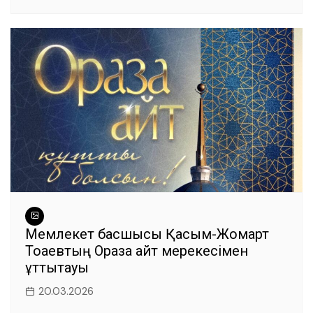
Мемлекет басшысы Қасым-Жомарт
Тоқаевтың Ораза айт мерекесімен
құттықтауы
20.03.2026