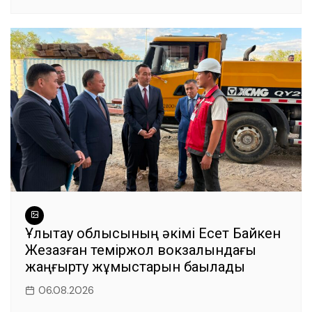
Ұлытау облысының әкімі Есет Байкен
Жезқазған теміржол вокзалындағы
жаңғырту жұмыстарын бақылады
06.08.2026