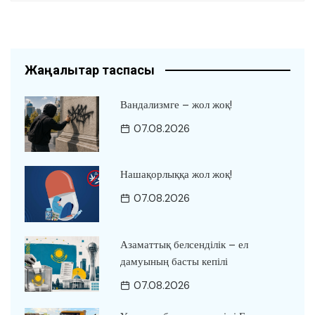
Жаңалықтар таспасы
Вандализмге – жол жоқ!
07.08.2026
Нашақорлыққа жол жоқ!
07.08.2026
Азаматтық белсенділік – ел
дамуының басты кепілі
07.08.2026