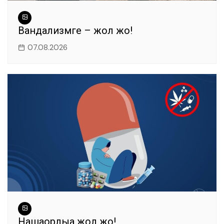
Вандализмге – жол жоқ!
07.08.2026
Нашақорлыққа жол жоқ!