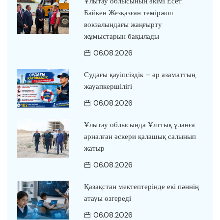
Ұлытау облысының әкімі Есет
Байкен Жезқазған теміржол
вокзалындағы жаңғырту
жұмыстарын бақылады
06.08.2026
Судағы қауіпсіздік – әр азаматтың
жауапкершілігі
06.08.2026
Ұлытау облысында Ұлттық ұланға
арналған әскери қалашық салынып
жатыр
06.08.2026
Қазақстан мектептерінде екі пәннің
атауы өзгереді
06.08.2026