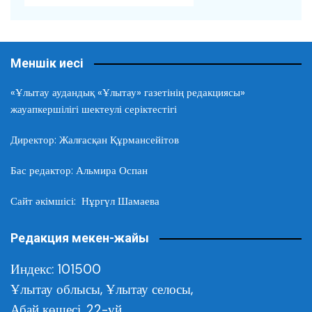
Меншік иесі
«Ұлытау аудандық «Ұлытау» газетінің редакциясы»
жауапкершілігі шектеулі серіктестігі
Директор: Жалғасқан Құрмансейітов
Бас редактор: Альмира Оспан
Сайт әкімшісі: Нұргүл Шамаева
Редакция мекен-жайы
Индекс: 101500
Ұлытау облысы,
Ұлытау селосы,
Абай көшесі, 22-үй