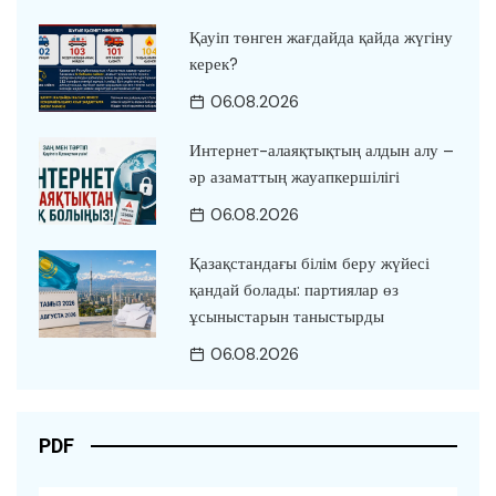
Қауіп төнген жағдайда қайда жүгіну
керек?
06.08.2026
Интернет-алаяқтықтың алдын алу –
әр азаматтың жауапкершілігі
06.08.2026
Қазақстандағы білім беру жүйесі
қандай болады: партиялар өз
ұсыныстарын таныстырды
06.08.2026
PDF