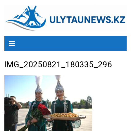
перейти
к
содержанию
IMG_20250821_180335_296