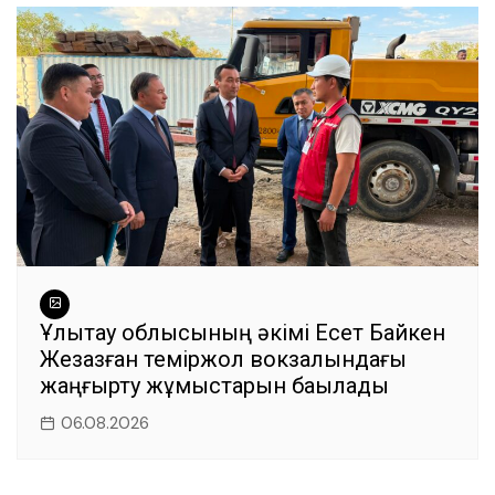
Ұлытау облысының әкімі Есет Байкен
Жезқазған теміржол вокзалындағы
жаңғырту жұмыстарын бақылады
06.08.2026