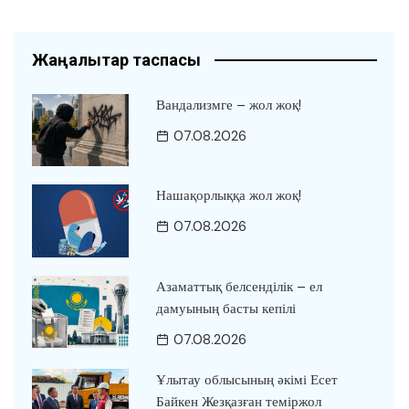
Жаңалықтар таспасы
Вандализмге – жол жоқ!
07.08.2026
Нашақорлыққа жол жоқ!
07.08.2026
Азаматтық белсенділік – ел
дамуының басты кепілі
07.08.2026
Ұлытау облысының әкімі Есет
Байкен Жезқазған теміржол