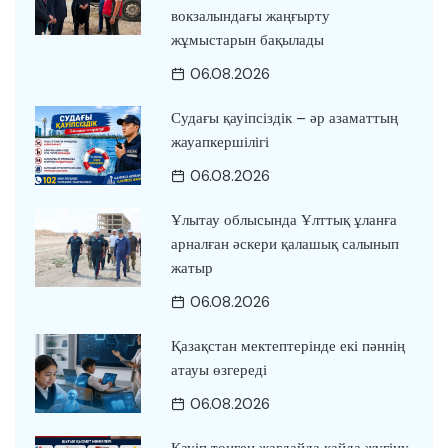
вокзалындағы жаңғырту
жұмыстарын бақылады
06.08.2026
Судағы қауіпсіздік – әр азаматтың
жауапкершілігі
06.08.2026
Ұлытау облысында Ұлттық ұланға
арналған әскери қалашық салынып
жатыр
06.08.2026
Қазақстан мектептерінде екі пәннің
атауы өзгереді
06.08.2026
Қауіп төнген жағдайда қайда жүгіну