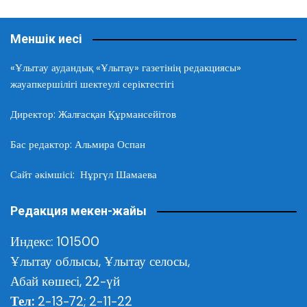
Меншік иесі
«Ұлытау аудандық «Ұлытау» газетінің редакциясы»
жауапкершілігі шектеулі серіктестігі
Директор: Жалғасқан Құрмансейітов
Бас редактор: Альмира Оспан
Сайт әкімшісі: Нұргүл Шамаева
Редакция мекен-жайы
Индекс: 101500
Ұлытау облысы,
Ұлытау селосы,
Абай көшесі, 22-үй
Тел:
2-13-72; 2-11-22