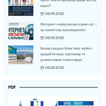
керек?
06.08.2026
Интернет-алаяқтықтың алдын алу –
әр азаматтың жауапкершілігі
06.08.2026
Қазақстандағы білім беру жүйесі
қандай болады: партиялар өз
ұсыныстарын таныстырды
06.08.2026
PDF