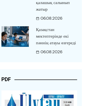
қалашық салынып
жатыр
06.08.2026
Қазақстан
мектептерінде екі
пәннің атауы өзгереді
06.08.2026
PDF