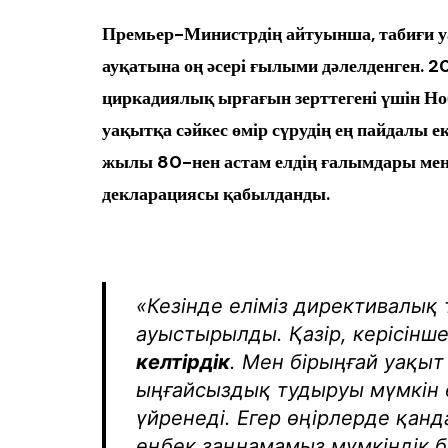
Премьер-Министрдің айтуынша, табиғи у
ауқатына оң әсері ғылыми дәлелденген.
циркадиялық ырғағын зерттегені үшін Н
уақытқа сәйкес өмір сүрудің ең пайдалы ек
жылы 80-нен астам елдің ғалымдары мен 
декларациясы қабылданды.
«Кезінде еліміз директивалық 
ауыстырылды. Қазір, керісінш
келтірдік
. Мен бірыңғай уақыт
ыңғайсыздық тудыруы мүмкін ек
үйренеді. Егер өңірлерде қанд
еңбек заңнамамыз мүмкіндік 