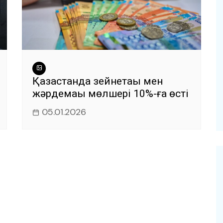
Қазақстанда зейнетақы мен
жәрдемақы мөлшері 10%-ға өсті
05.01.2026