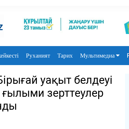
ейкесті
Руханият
Тарих
Мультимедиа
Фото
ірыңғай уақыт белдеуі
Видео
ң ғылыми зерттеулер
нды