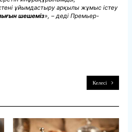
тені ұйымдастыру арқылы жұмыс істеу
лығын шешеміз
», – деді Премьер-
п
Келесі
и