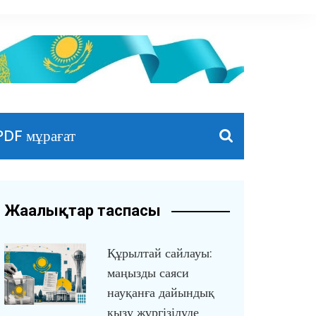
PDF мұрағат
Жаңалықтар таспасы
Құрылтай сайлауы:
маңызды саяси
науқанға дайындық
қызу жүргізілуде