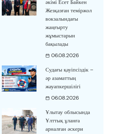
әкімі Есет Байкен
Жезқазған теміржол
вокзалындағы
жаңғырту
жұмыстарын
бақылады
06.08.2026
Судағы қауіпсіздік –
әр азаматтың
жауапкершілігі
06.08.2026
Ұлытау облысында
Ұлттық ұланға
арналған әскери