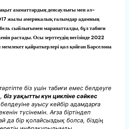
ақыт азаматтардың денсаулығы мен әл-
 2017 жылы америкалық ғалымдар адамның
обель сыйлығымен марапатталды, бұл табиғи
енін растады. Осы зерттеудің негізінде 2022
мемлекет қайраткерлері қол қойған Барселона
тәртіпте біз үшін табиғи емес белдеуге
е,
біз уақытты күн цикліне сәйкес
 белдеуіне ауысу кейбір адамдарға
енін түсінемін. Ағза біртіндеп
ай да бір қолайсыздық болса, біздің
беретін инфрақұрылымды,