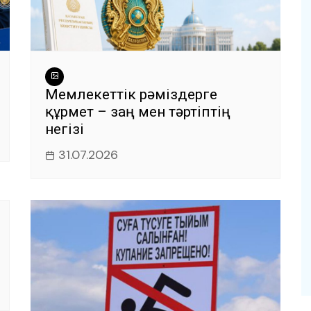
Мемлекеттік рәміздерге
құрмет – заң мен тәртіптің
негізі
31.07.2026