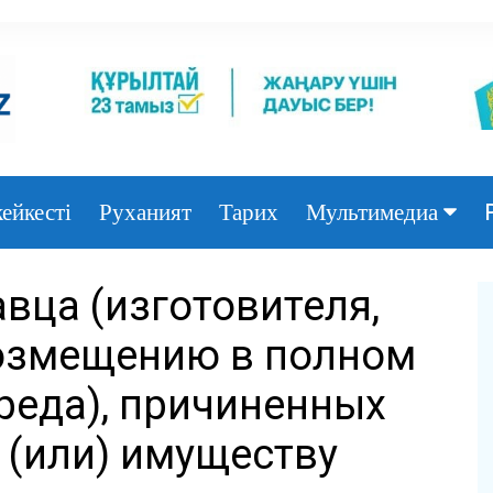
ейкесті
Руханият
Тарих
Мультимедиа
Фото
вца (изготовителя,
Видео
возмещению в полном
реда), причиненных
 (или) имуществу