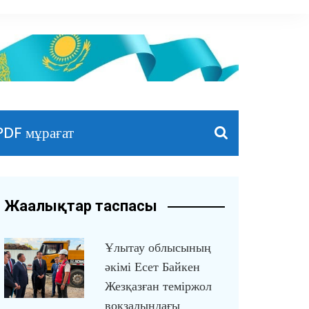
PDF мұрағат
Жаңалықтар таспасы
Ұлытау облысының
әкімі Есет Байкен
Жезқазған теміржол
вокзалындағы