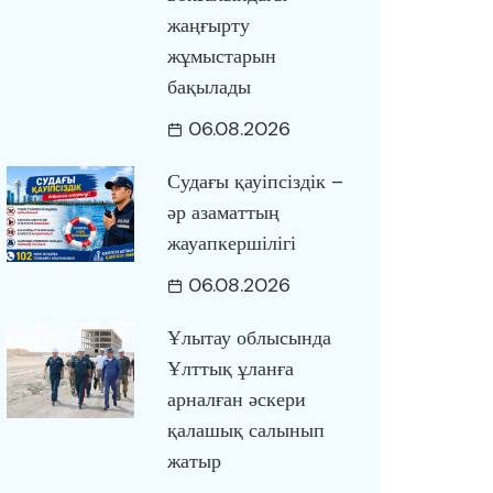
жаңғырту
жұмыстарын
бақылады
06.08.2026
Судағы қауіпсіздік –
әр азаматтың
жауапкершілігі
06.08.2026
Ұлытау облысында
Ұлттық ұланға
арналған әскери
қалашық салынып
жатыр