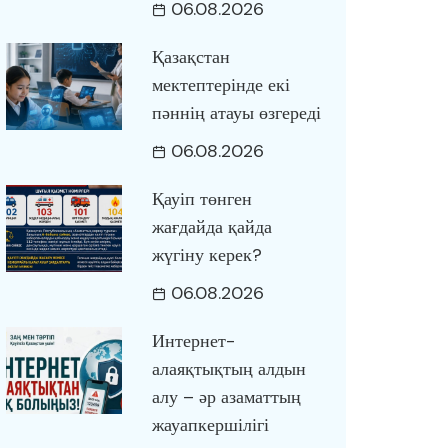
06.08.2026
Қазақстан
мектептерінде екі
пәннің атауы өзгереді
06.08.2026
Қауіп төнген
жағдайда қайда
жүгіну керек?
06.08.2026
Интернет-
алаяқтықтың алдын
алу – әр азаматтың
жауапкершілігі