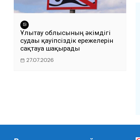
Ұлытау облысының әкімдігі
судағы қауіпсіздік ережелерін
сақтауға шақырады
27.07.2026