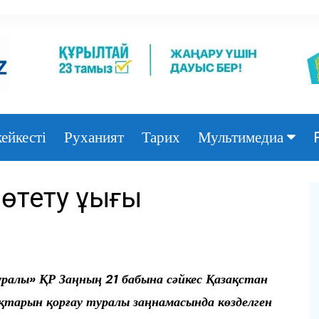
ейкесті
Руханият
Тарих
Мультимедиа
Фото
тету құқығы
Видео
алы» ҚР Заңның 21 бабына сәйкес Қазақстан
арын қорғау туралы заңнамасында көзделген