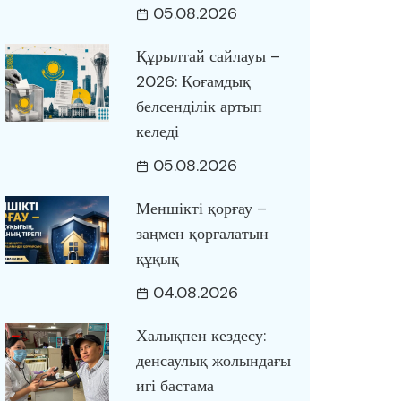
05.08.2026
Құрылтай сайлауы –
2026: Қоғамдық
белсенділік артып
келеді
05.08.2026
Меншікті қорғау –
заңмен қорғалатын
құқық
04.08.2026
Халықпен кездесу:
денсаулық жолындағы
игі бастама