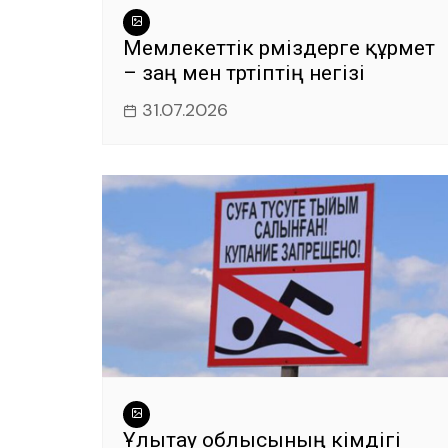
Мемлекеттік рәміздерге құрмет
– заң мен тәртіптің негізі
31.07.2026
Ұлытау облысының әкімдігі