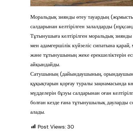
Моральдық зиянды өтеу тауардың (жұмыстың,
салдарынан келтірілген залалдарды (нұқсан
Тұтынушыға келтірілген моральдық зиянды 
мен адамгершілік күйзеліс сипатына қарай,
және тұтынушының жеке ерекшеліктерін ес
айқындайды.
Сатушының (дайындаушының, орындаушын
құқықтарын қорғау туралы заңнамасында к
мүдделерін бұзуы салдарынан оған келтіріл
болған кезде ғана тұтынушылық дауларды сот
алады.
Post Views:
30