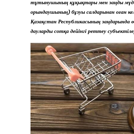
тұтынушының құқықтары мен заңды мүд
орындаушының) бұзуы салдарынан оған кел
Қазақстан Республикасының заңдарында 
дауларды сотқа дейінгі реттеу субъектіле