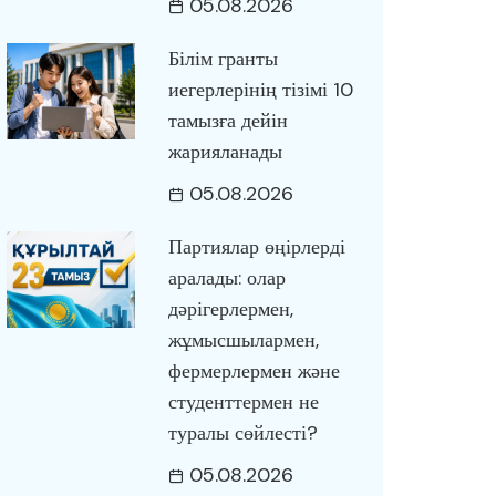
05.08.2026
Білім гранты
иегерлерінің тізімі 10
тамызға дейін
жарияланады
05.08.2026
Партиялар өңірлерді
аралады: олар
дәрігерлермен,
жұмысшылармен,
фермерлермен және
студенттермен не
туралы сөйлесті?
05.08.2026