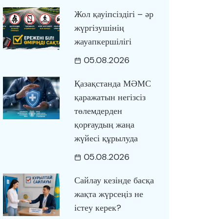
Жол қауіпсіздігі – әр
жүргізушінің
жауапкершілігі
05.08.2026
Қазақстанда МӘМС
қаражатын негізсіз
төлемдерден
қорғаудың жаңа
жүйесі құрылуда
05.08.2026
Сайлау кезінде басқа
жақта жүрсеңіз не
істеу керек?