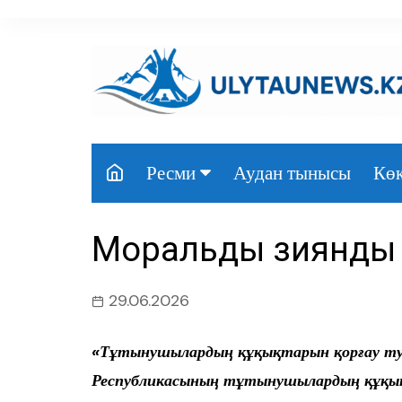
перейти
к
содержанию
Аудан тынысы
Көк
Ресми
Президент
Моральдық зиянды ө
Үкімет
Парламент
29.06.2026
Облыс әкімдігі
«Тұтынушылардың құқықтарын қорғау тур
Өңір басшылығы
Республикасының тұтынушылардың құқықт