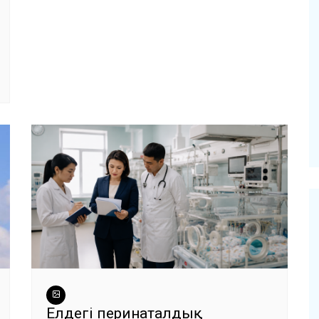
Елдегі перинаталдық