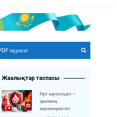
PDF мұрағат
Жаңалықтар таспасы
Өрт қауіпсіздігі –
әркімнің
жауапкершілігі