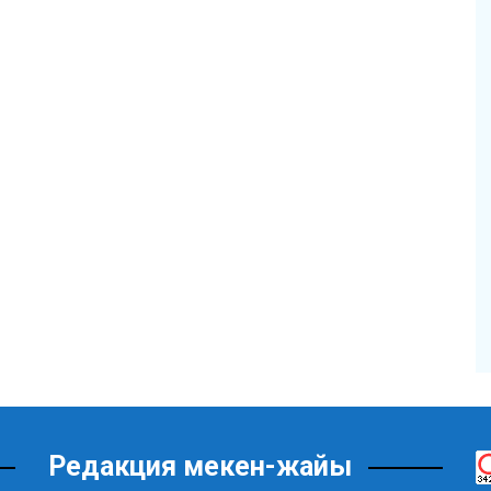
Редакция мекен-жайы