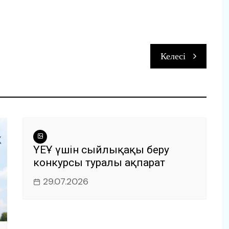
п
Келесі
и
ҮЕҰ үшін сыйлықақы беру
конкурсы туралы ақпарат
29.07.2026