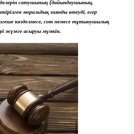
делерін сатушының (дайындаушының,
тірілген моральдық зиянды өтеуді, егер
өзгеше көзделмесе, сот немесе тұтынушылық
рі жүзеге асыруы мүмкін.