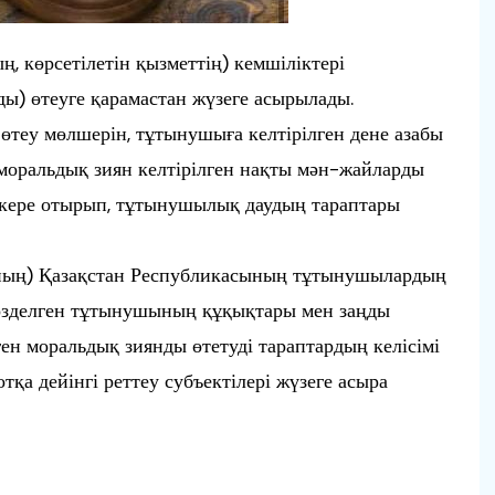
 көрсетілетін қызметтің) кемшіліктері
ды) өтеуге қарамастан жүзеге асырылады.
өтеу мөлшерін, тұтынушыға келтірілген дене азабы
 моральдық зиян келтірілген нақты мән-жайларды
кере отырып, тұтынушылық даудың тараптары
ың) Қазақстан Республикасының тұтынушылардың
өзделген тұтынушының құқықтары мен заңды
ген моральдық зиянды өтетуді тараптардың келісімі
қа дейінгі реттеу субъектілері жүзеге асыра