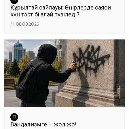
Құрылтай сайлауы: Өңірлерде саяси
күн тәртібі қалай түзіледі?
08.08.2026
Вандализмге – жол жоқ!