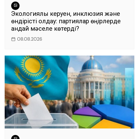
Экологиялық керуен, инклюзия және
өндірісті қолдау: партиялар өңірлерде
қандай мәселе көтерді?
08.08.2026