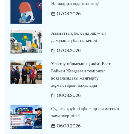
Нашақорлыққа жол жоқ!
07.08.2026
Азаматтық белсенділік – ел
дамуының басты кепілі
07.08.2026
Ұлытау облысының әкімі Есет
Байкен Жезқазған теміржол
вокзалындағы жаңғырту
жұмыстарын бақылады
06.08.2026
Судағы қауіпсіздік – әр азаматтың
жауапкершілігі
06.08.2026