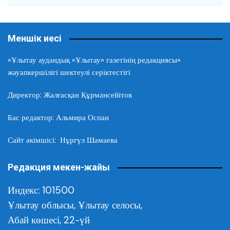
Меншік иесі
«Ұлытау аудандық «Ұлытау» газетінің редакциясы»
жауапкершілігі шектеулі серіктестігі
Директор: Жалғасқан Құрмансейітов
Бас редактор: Альмира Оспан
Сайт әкімшісі: Нұргүл Шамаева
Редакция мекен-жайы
Индекс: 101500
Ұлытау облысы,
Ұлытау селосы,
Абай көшесі, 22-үй