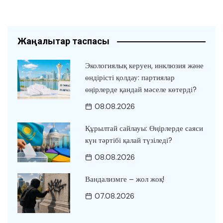
Жаңалықтар таспасы
Экологиялық керуен, инклюзия және
өндірісті қолдау: партиялар
өңірлерде қандай мәселе көтерді?
08.08.2026
Құрылтай сайлауы: Өңірлерде саяси
күн тәртібі қалай түзіледі?
08.08.2026
Вандализмге – жол жоқ!
07.08.2026