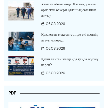
Ұлытау облысында Ұлттық ұланға
арналған әскери қалашық салынып
жатыр
06.08.2026
Қазақстан мектептерінде екі пәннің
атауы өзгереді
06.08.2026
Қауіп төнген жағдайда қайда жүгіну
керек?
06.08.2026
PDF