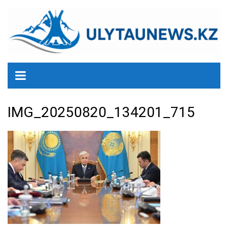
перейти
к
содержанию
IMG_20250820_134201_715