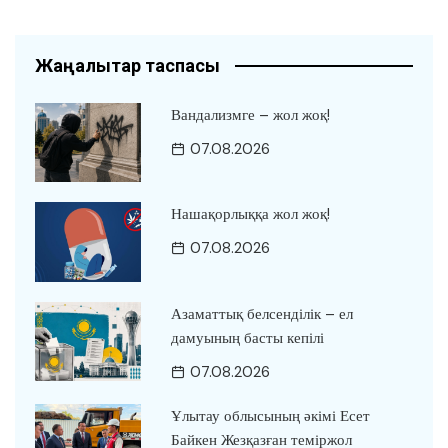
Жаңалықтар таспасы
Вандализмге – жол жоқ!
07.08.2026
Нашақорлыққа жол жоқ!
07.08.2026
Азаматтық белсенділік – ел
дамуының басты кепілі
07.08.2026
Ұлытау облысының әкімі Есет
Байкен Жезқазған теміржол