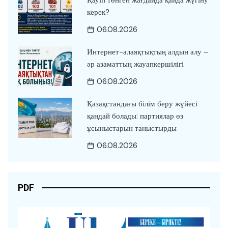
керек?
06.08.2026
Интернет-алаяқтықтың алдын алу –
әр азаматтың жауапкершілігі
06.08.2026
Қазақстандағы білім беру жүйесі
қандай болады: партиялар өз
ұсыныстарын таныстырды
06.08.2026
PDF