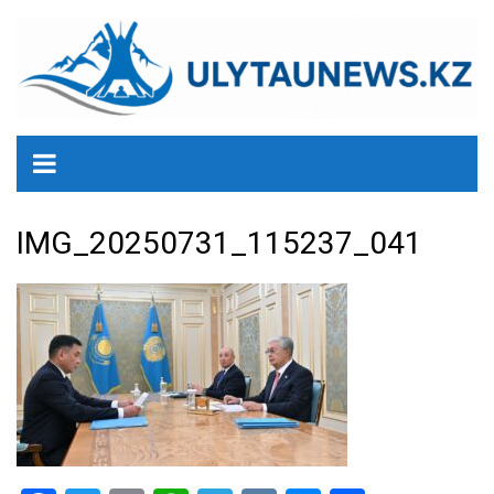
перейти
к
содержанию
IMG_20250731_115237_041