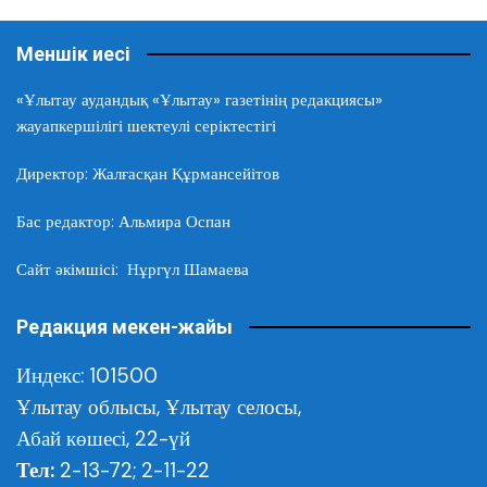
Меншік иесі
«Ұлытау аудандық «Ұлытау» газетінің редакциясы»
жауапкершілігі шектеулі серіктестігі
Директор: Жалғасқан Құрмансейітов
Бас редактор: Альмира Оспан
Сайт әкімшісі: Нұргүл Шамаева
Редакция мекен-жайы
Индекс: 101500
Ұлытау облысы,
Ұлытау селосы,
Абай көшесі, 22-үй
Тел:
2-13-72; 2-11-22