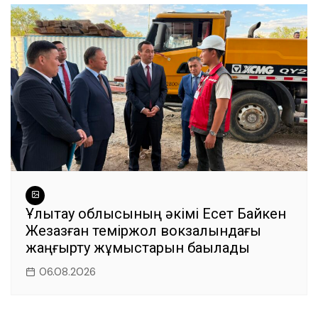
Ұлытау облысының әкімі Есет Байкен
Жезқазған теміржол вокзалындағы
жаңғырту жұмыстарын бақылады
06.08.2026