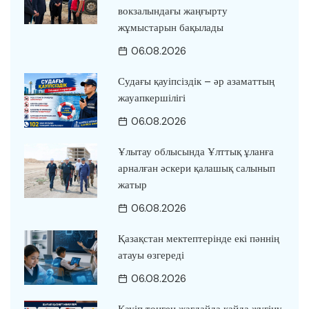
вокзалындағы жаңғырту
жұмыстарын бақылады
06.08.2026
Судағы қауіпсіздік – әр азаматтың
жауапкершілігі
06.08.2026
Ұлытау облысында Ұлттық ұланға
арналған әскери қалашық салынып
жатыр
06.08.2026
Қазақстан мектептерінде екі пәннің
атауы өзгереді
06.08.2026
Қауіп төнген жағдайда қайда жүгіну