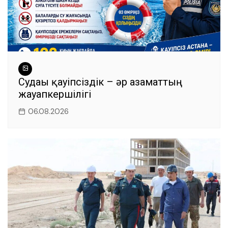
Судағы қауіпсіздік – әр азаматтың
жауапкершілігі
06.08.2026