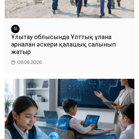
Ұлытау облысында Ұлттық ұланға
арналған әскери қалашық салынып
жатыр
06.08.2026