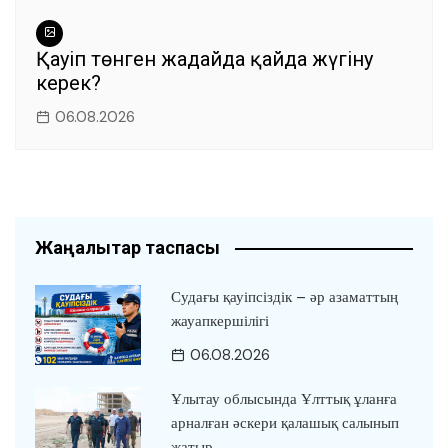
Қауіп төнген жағдайда қайда жүгіну
керек?
06.08.2026
Жаңалықтар таспасы
Судағы қауіпсіздік – әр азаматтың
жауапкершілігі
06.08.2026
Ұлытау облысында Ұлттық ұланға
арналған әскери қалашық салынып
жатыр