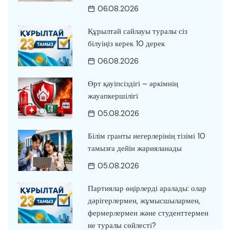
06.08.2026
Құрылтай сайлауы туралы сіз
білуіңіз керек 10 дерек
06.08.2026
Өрт қауіпсіздігі – әркімнің
жауапкершілігі
05.08.2026
Білім гранты иегерлерінің тізімі 10
тамызға дейін жарияланады
05.08.2026
Партиялар өңірлерді аралады: олар
дәрігерлермен, жұмысшылармен,
фермерлермен және студенттермен
не туралы сөйлесті?