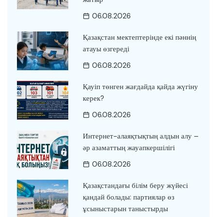
06.08.2026
Қазақстан мектептерінде екі пәннің
атауы өзгереді
06.08.2026
Қауіп төнген жағдайда қайда жүгіну
керек?
06.08.2026
Интернет-алаяқтықтың алдын алу –
әр азаматтың жауапкершілігі
06.08.2026
Қазақстандағы білім беру жүйесі
қандай болады: партиялар өз
ұсыныстарын таныстырды