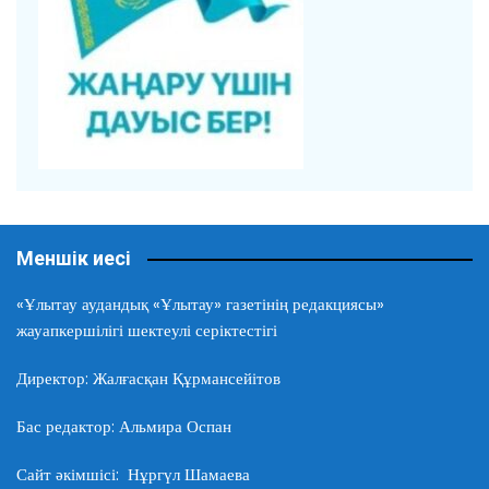
Меншік иесі
«Ұлытау аудандық «Ұлытау» газетінің редакциясы»
жауапкершілігі шектеулі серіктестігі
Директор: Жалғасқан Құрмансейітов
Бас редактор: Альмира Оспан
Сайт әкімшісі: Нұргүл Шамаева