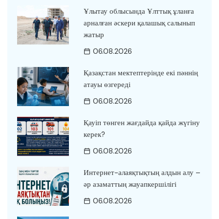
Ұлытау облысында Ұлттық ұланға
арналған әскери қалашық салынып
жатыр
06.08.2026
Қазақстан мектептерінде екі пәннің
атауы өзгереді
06.08.2026
Қауіп төнген жағдайда қайда жүгіну
керек?
06.08.2026
Интернет-алаяқтықтың алдын алу –
әр азаматтың жауапкершілігі
06.08.2026