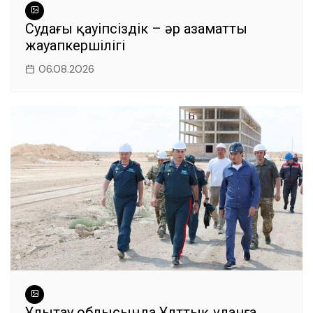
Судағы қауіпсіздік – әр азаматтың
жауапкершілігі
06.08.2026
Ұлытау облысында Ұлттық ұланға