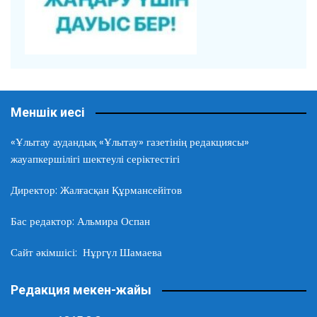
Меншік иесі
«Ұлытау аудандық «Ұлытау» газетінің редакциясы»
жауапкершілігі шектеулі серіктестігі
Директор: Жалғасқан Құрмансейітов
Бас редактор: Альмира Оспан
Сайт әкімшісі: Нұргүл Шамаева
Редакция мекен-жайы