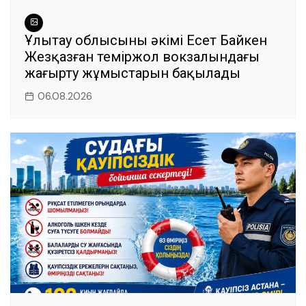
Ұлытау облысының әкімі Есет Байкен
Жезқазған теміржол вокзалындағы
жаңғырту жұмыстарын бақылады
06.08.2026