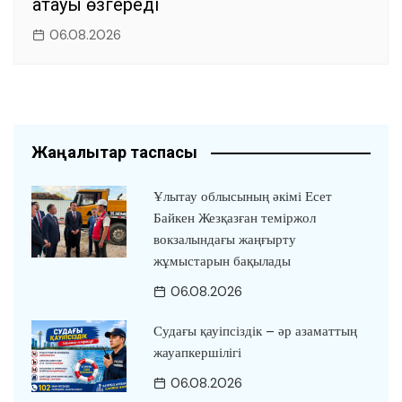
атауы өзгереді
06.08.2026
Жаңалықтар таспасы
Ұлытау облысының әкімі Есет
Байкен Жезқазған теміржол
вокзалындағы жаңғырту
жұмыстарын бақылады
06.08.2026
Судағы қауіпсіздік – әр азаматтың
жауапкершілігі
06.08.2026