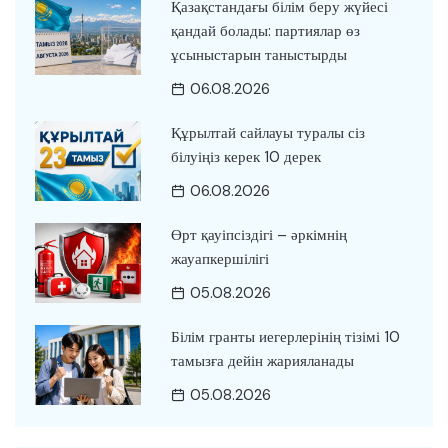
Қазақстандағы білім беру жүйесі
қандай болады: партиялар өз
ұсыныстарын таныстырды
06.08.2026
Құрылтай сайлауы туралы сіз
білуіңіз керек 10 дерек
06.08.2026
Өрт қауіпсіздігі – әркімнің
жауапкершілігі
05.08.2026
Білім гранты иегерлерінің тізімі 10
тамызға дейін жарияланады
05.08.2026