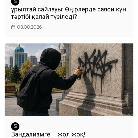
Құрылтай сайлауы: Өңірлерде саяси күн
тәртібі қалай түзіледі?
08.08.2026
Вандализмге – жол жоқ!