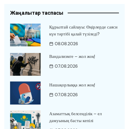
Жаңалықтар таспасы
Құрылтай сайлауы: Өңірлерде саяси
күн тәртібі қалай түзіледі?
08.08.2026
Вандализмге – жол жоқ!
07.08.2026
Нашақорлыққа жол жоқ!
07.08.2026
Азаматтық белсенділік – ел
дамуының басты кепілі