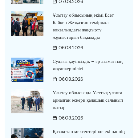
07.08.2026
Ұлытау облысының әкімі Есет
Байкен Жезқазған теміржол
вокзалындағы жаңғырту
жұмыстарын бақылады
06.08.2026
Судағы қауіпсіздік – әр азаматтың
жауапкершілігі
06.08.2026
Ұлытау облысында Ұлттық ұланға
арналған әскери қалашық салынып
жатыр
06.08.2026
Қазақстан мектептерінде екі пәннің