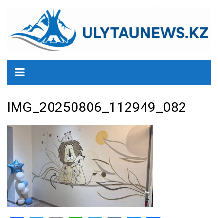
перейти
к
содержанию
IMG_20250806_112949_082