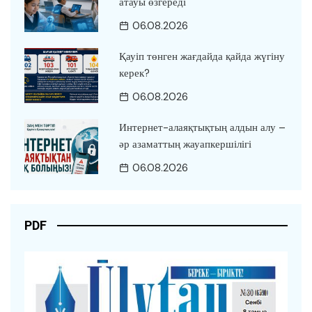
атауы өзгереді
06.08.2026
Қауіп төнген жағдайда қайда жүгіну
керек?
06.08.2026
Интернет-алаяқтықтың алдын алу –
әр азаматтың жауапкершілігі
06.08.2026
PDF