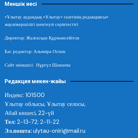
Меншік иесі
«Ұлытау аудандық «Ұлытау» газетінің редакциясы»
жауапкершілігі шектеулі серіктестігі
Директор: Жалғасқан Құрмансейітов
Бас редактор: Альмира Оспан
Сайт әкімшісі: Нұргүл Шамаева
Редакция мекен-жайы
Индекс: 101500
Ұлытау облысы,
Ұлытау селосы,
Абай көшесі, 22-үй
Тел:
2-13-72; 2-11-22
Эл.пошта:
ulytau-oniri@mail.ru