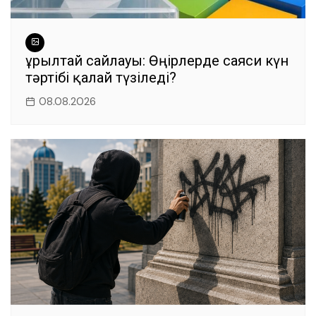
Құрылтай сайлауы: Өңірлерде саяси күн
тәртібі қалай түзіледі?
08.08.2026