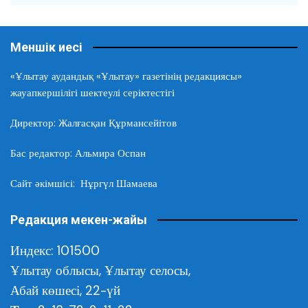
Меншік иесі
«Ұлытау аудандық «Ұлытау» газетінің редакциясы»
жауапкершілігі шектеулі серіктестігі
Директор: Жалғасқан Құрмансейітов
Бас редактор: Альмира Оспан
Сайт әкімшісі: Нұргүл Шамаева
Редакция мекен-жайы
Индекс: 101500
Ұлытау облысы,
Ұлытау селосы,
Абай көшесі, 22-үй