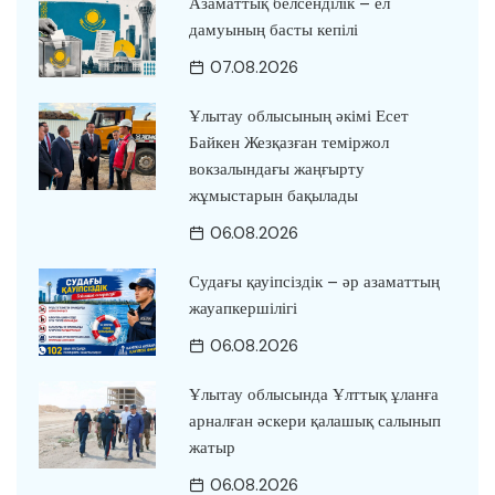
Азаматтық белсенділік – ел
дамуының басты кепілі
07.08.2026
Ұлытау облысының әкімі Есет
Байкен Жезқазған теміржол
вокзалындағы жаңғырту
жұмыстарын бақылады
06.08.2026
Судағы қауіпсіздік – әр азаматтың
жауапкершілігі
06.08.2026
Ұлытау облысында Ұлттық ұланға
арналған әскери қалашық салынып
жатыр
06.08.2026