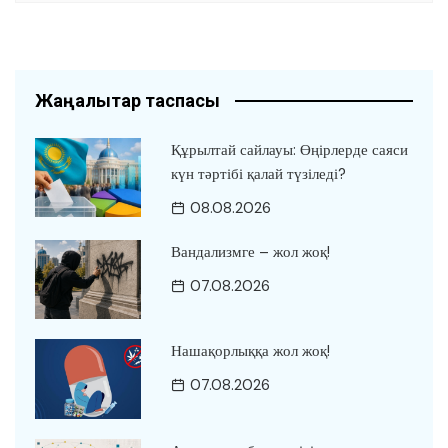
Жаңалықтар таспасы
Құрылтай сайлауы: Өңірлерде саяси
күн тәртібі қалай түзіледі?
08.08.2026
Вандализмге – жол жоқ!
07.08.2026
Нашақорлыққа жол жоқ!
07.08.2026