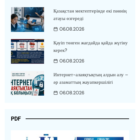
Қазақстан мектептерінде екі пәннің
атауы өзгереді
06.08.2026
Қауіп төнген жағдайда қайда жүгіну
керек?
06.08.2026
Интернет-алаяқтықтың алдын алу –
әр азаматтың жауапкершілігі
06.08.2026
PDF