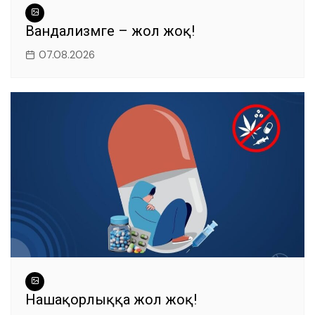
Вандализмге – жол жоқ!
07.08.2026
Нашақорлыққа жол жоқ!