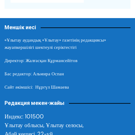
Меншік иесі
«Ұлытау аудандық «Ұлытау» газетінің редакциясы»
жауапкершілігі шектеулі серіктестігі
Директор: Жалғасқан Құрмансейітов
Бас редактор: Альмира Оспан
Сайт әкімшісі: Нұргүл Шамаева
Редакция мекен-жайы
Индекс: 101500
Ұлытау облысы,
Ұлытау селосы,
Абай көшесі, 22-үй