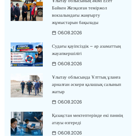
Ұлытау облысының әкімі Есет
Байкен Жезқазған теміржол
вокзалындағы жаңғырту
жұмыстарын бақылады
06.08.2026
Судағы қауіпсіздік – әр азаматтың
жауапкершілігі
06.08.2026
Ұлытау облысында Ұлттық ұланға
арналған әскери қалашық салынып
жатыр
06.08.2026
Қазақстан мектептерінде екі пәннің
атауы өзгереді
06.08.2026