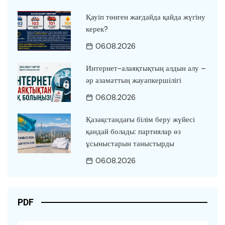
Қауіп төнген жағдайда қайда жүгіну
керек?
06.08.2026
Интернет-алаяқтықтың алдын алу –
әр азаматтың жауапкершілігі
06.08.2026
Қазақстандағы білім беру жүйесі
қандай болады: партиялар өз
ұсыныстарын таныстырды
06.08.2026
PDF