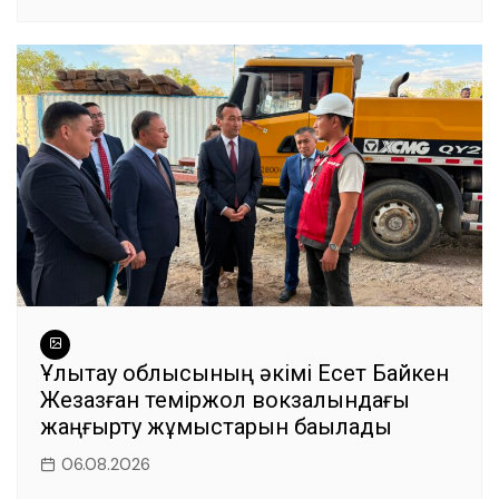
Ұлытау облысының әкімі Есет Байкен
Жезқазған теміржол вокзалындағы
жаңғырту жұмыстарын бақылады
06.08.2026