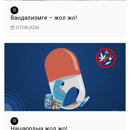
Вандализмге – жол жоқ!
07.08.2026
Нашақорлыққа жол жоқ!