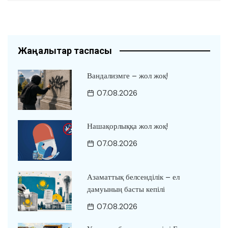
Жаңалықтар таспасы
Вандализмге – жол жоқ!
07.08.2026
Нашақорлыққа жол жоқ!
07.08.2026
Азаматтық белсенділік – ел
дамуының басты кепілі
07.08.2026