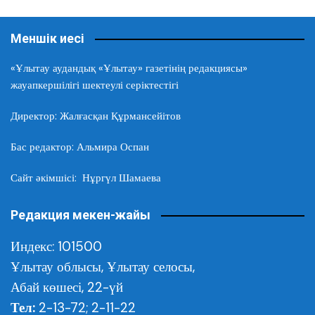
Меншік иесі
«Ұлытау аудандық «Ұлытау» газетінің редакциясы»
жауапкершілігі шектеулі серіктестігі
Директор: Жалғасқан Құрмансейітов
Бас редактор: Альмира Оспан
Сайт әкімшісі: Нұргүл Шамаева
Редакция мекен-жайы
Индекс: 101500
Ұлытау облысы,
Ұлытау селосы,
Абай көшесі, 22-үй
Тел:
2-13-72; 2-11-22