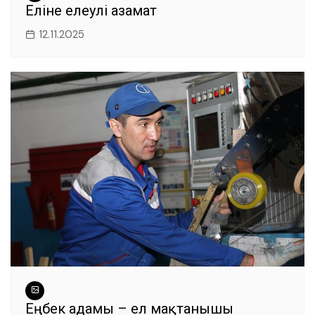
Еліне елеулі азамат
12.11.2025
Еңбек адамы – ел мақтанышы