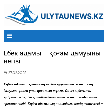
перейти
к
содержанию
Еңбек адамы – қоғам дамуының
негізі
27.02.2025
Еңбек адамы – қоғамның негізін құрайтын және оның
дамуына үлкен үлес қосатын тұлға. Ол өз еңбегімен,
қайрат-жігерімен, табандылығымен және адалдығымен
ерекшеленеді. Еңбек адамының қолындағы істің нәтижесі –