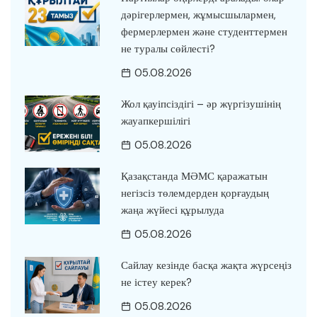
дәрігерлермен, жұмысшылармен,
фермерлермен және студенттермен
не туралы сөйлесті?
05.08.2026
Жол қауіпсіздігі – әр жүргізушінің
жауапкершілігі
05.08.2026
Қазақстанда МӘМС қаражатын
негізсіз төлемдерден қорғаудың
жаңа жүйесі құрылуда
05.08.2026
Сайлау кезінде басқа жақта жүрсеңіз
не істеу керек?
05.08.2026