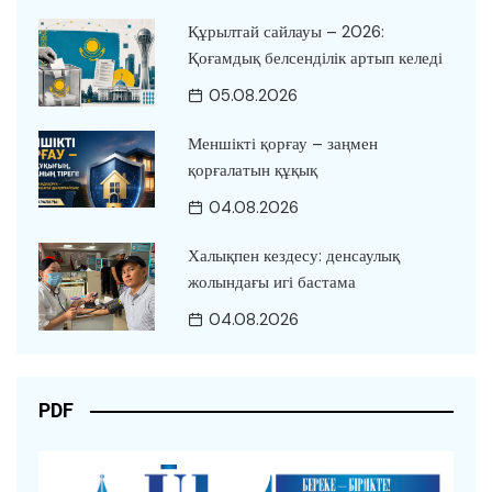
Құрылтай сайлауы – 2026:
Қоғамдық белсенділік артып келеді
05.08.2026
Меншікті қорғау – заңмен
қорғалатын құқық
04.08.2026
Халықпен кездесу: денсаулық
жолындағы игі бастама
04.08.2026
PDF