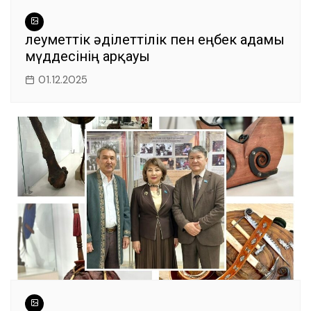
Әлеуметтік әділеттілік пен еңбек адамы
мүддесінің арқауы
01.12.2025