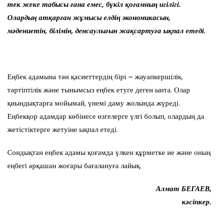
тек жеке табысы ғана емес, бүкіл қоғамның игілігі.
Олардың атқарған жұмысы елдің экономикасын,
мәдениетін, білімін, денсаулығын жақсартуға ықпал етеді.
Еңбек адамына тән қасиеттердің бірі – жауапкершілік,
тәртіптілік және тынымсыз еңбек етуге деген ынта. Олар
қиындықтарға мойымай, үнемі даму жолында жүреді.
Еңбекқор адамдар көбінесе өзгелерге үлгі болып, олардың да
жетістіктерге жетуіне ықпал етеді.
Сондықтан еңбек адамы қоғамда үлкен құрметке ие және оның
еңбегі әрқашан жоғары бағалануға лайық.
Алмат БЕГАЕВ,
кәсіпкер.