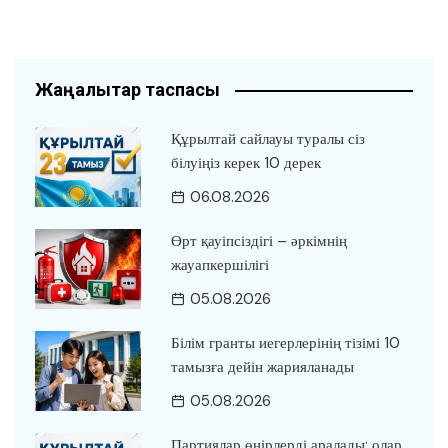
Жаңалықтар таспасы
Құрылтай сайлауы туралы сіз
білуіңіз керек 10 дерек
06.08.2026
Өрт қауіпсіздігі – әркімнің
жауапкершілігі
05.08.2026
Білім гранты иегерлерінің тізімі 10
тамызға дейін жарияланады
05.08.2026
Партиялар өңірлерді аралады: олар