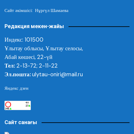
Сайт әкімшісі: Нұргүл Шамаева
Редакция мекен-жайы
Индекс: 101500
Ұлытау облысы,
Ұлытау селосы,
Абай көшесі, 22-үй
Тел:
2-13-72; 2-11-22
Эл.пошта:
ulytau-oniri@mail.ru
Яндекс дзен
Сайт санағы