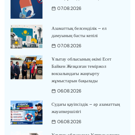
07.08.2026
Азаматтық белсенділік – ел
дамуының басты кепілі
07.08.2026
Ұлытау облысының әкімі Есет
Байкен Жезқазған теміржол
вокзалындағы жаңғырту
жұмыстарын бақылады
06.08.2026
Судағы қауіпсіздік – әр азаматтың
жауапкершілігі
06.08.2026
Ұлытау облысында Ұлттық ұланға