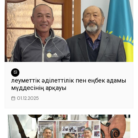
o
p
er
k
Әлеуметтік әділеттілік пен еңбек адамы
мүддесінің арқауы
01.12.2025