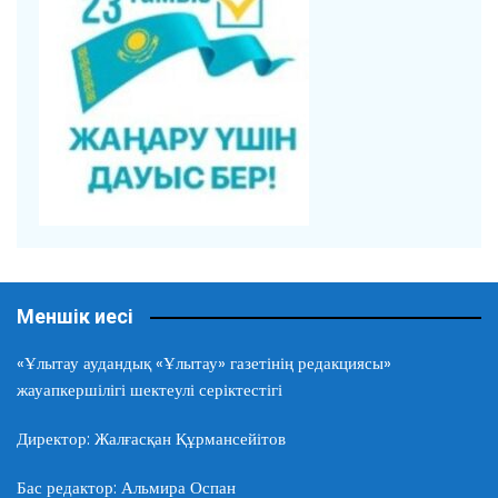
Меншік иесі
«Ұлытау аудандық «Ұлытау» газетінің редакциясы»
жауапкершілігі шектеулі серіктестігі
Директор: Жалғасқан Құрмансейітов
Бас редактор: Альмира Оспан