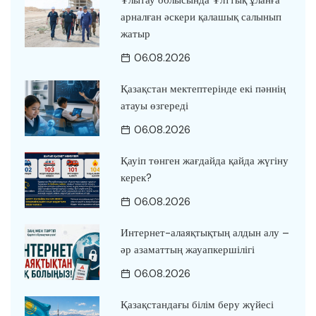
арналған әскери қалашық салынып
жатыр
06.08.2026
Қазақстан мектептерінде екі пәннің
атауы өзгереді
06.08.2026
Қауіп төнген жағдайда қайда жүгіну
керек?
06.08.2026
Интернет-алаяқтықтың алдын алу –
әр азаматтың жауапкершілігі
06.08.2026
Қазақстандағы білім беру жүйесі