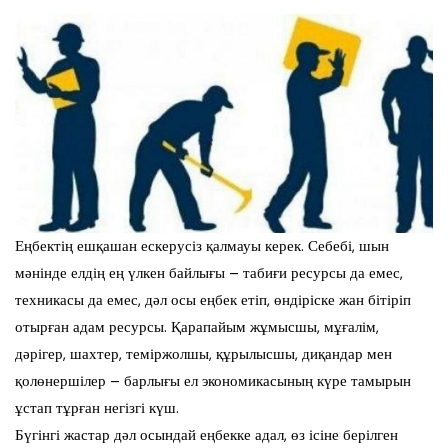
Еңбектің ешқашан ескерусіз қалмауы керек. Себебі, шын
мәнінде елдің ең үлкен байлығы – табиғи ресурсы да емес,
техникасы да емес, дәл осы еңбек етіп, өндіріске жан бітіріп
отырған адам ресурсы. Қарапайым жұмысшы, мұғалім,
дәрігер, шахтер, теміржолшы, құрылысшы, диқандар мен
қолөнершілер – барлығы ел экономикасының күре тамырын
ұстап тұрған негізгі күш.
Бүгінгі жастар дәл осындай еңбекке адал, өз ісіне берілген