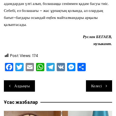
адамдардан үлгі алып, болашаққа сеніммен қадам басуы тиіс.
Себебі, ел болашағы – жас ұрпақтың қолында, ал олардың
бағыт-бағдары осындай еңбек майталмандары арқылы
қалыптасады.
Руслан БЕГАЕВ,
музыкант.
Post Views:
174
F
T
E
W
T
V
M
О
a
wi
m
h
el
K
e
тп
c
tt
ai
at
e
ss
ра
Навигация
Алдыңғы
Келесі
e
er
l
s
gr
e
ви
по
b
A
a
n
ть
Ұқсас жазбалар
записям
o
p
m
g