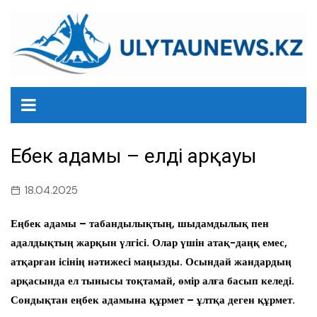
перейти
к
содержанию
Еңбек адамы – елдің арқауы
18.04.2025
Еңбек адамы – табандылықтың, шыдамдылық пен
адалдықтың жарқын үлгісі. Олар үшін атақ-даңқ емес,
атқарған ісінің нәтижесі маңызды. Осындай жандардың
арқасында ел тынысы тоқтамай, өмір алға басып келеді.
Сондықтан еңбек адамына құрмет – ұлтқа деген құрмет.