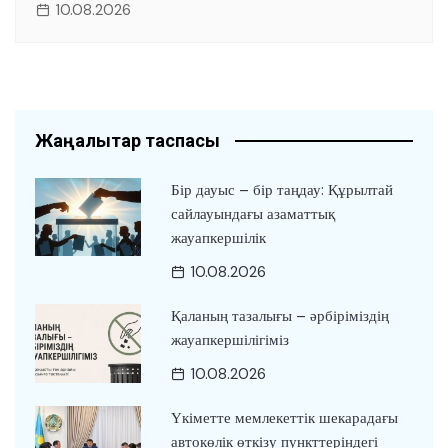
10.08.2026
Жаңалықтар таспасы
Бір дауыс – бір таңдау: Құрылтай
сайлауындағы азаматтық
жауапкершілік
10.08.2026
Қаланың тазалығы – әрбіріміздің
жауапкершілігіміз
10.08.2026
Үкіметте мемлекеттік шекарадағы
автокөлік өткізу пункттеріндегі