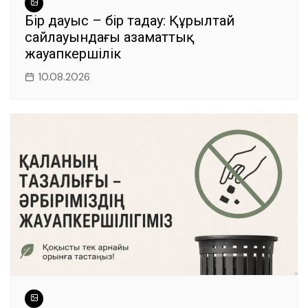
Бір дауыс – бір таңдау: Құрылтай
сайлауындағы азаматтық
жауапкершілік
10.08.2026