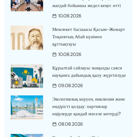
жағдай бойынша жедел кеңес өтті
10.08.2026
Мемлекет басшысы Қасым-Жомарт
Тоқаевтың Абай күнімен
құттықтауы
10.08.2026
Құрылтай сайлауы: маңызды саяси
науқанға дайындық қызу жүргізілуде
09.08.2026
Экологиялық керуен, инклюзия және
өндірісті қолдау: партиялар
өңірлерде қандай мәселе көтерді?
08.08.2026