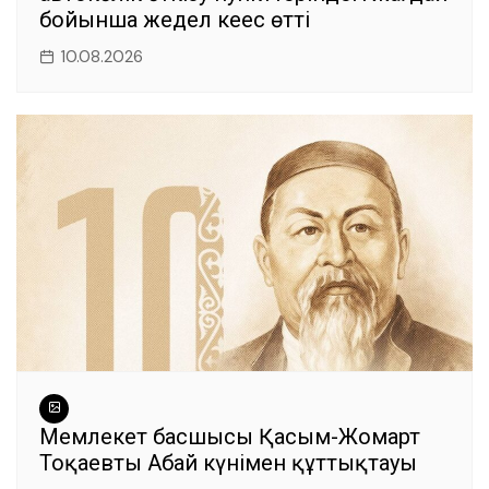
бойынша жедел кеңес өтті
10.08.2026
Мемлекет басшысы Қасым-Жомарт
Тоқаевтың Абай күнімен құттықтауы