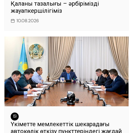
Қаланың тазалығы – әрбіріміздің
жауапкершілігіміз
10.08.2026
Үкіметте мемлекеттік шекарадағы
автокөлік өткізу пункттеріндегі жағдай