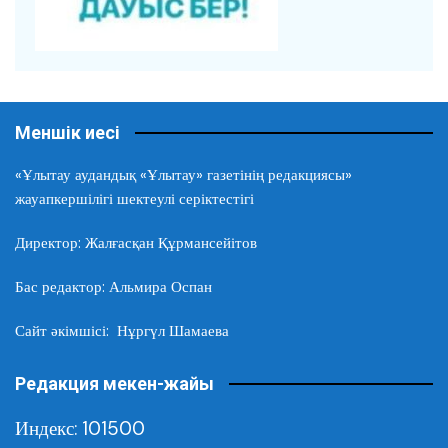
Меншік иесі
«Ұлытау аудандық «Ұлытау» газетінің редакциясы»
жауапкершілігі шектеулі серіктестігі
Директор: Жалғасқан Құрмансейітов
Бас редактор: Альмира Оспан
Сайт әкімшісі: Нұргүл Шамаева
Редакция мекен-жайы
Индекс: 101500