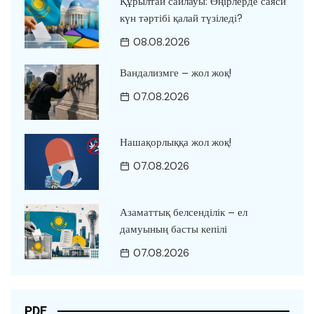
Құрылтай сайлауы: Өңірлерде саяси
күн тәртібі қалай түзіледі?
08.08.2026
Вандализмге – жол жоқ!
07.08.2026
Нашақорлыққа жол жоқ!
07.08.2026
Азаматтық белсенділік – ел
дамуының басты кепілі
07.08.2026
PDF