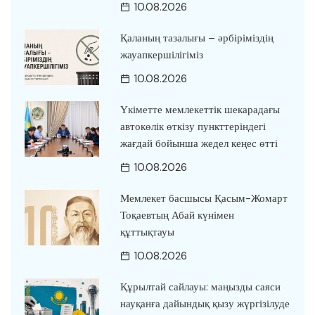
10.08.2026
Қаланың тазалығы – әрбіріміздің
жауапкершілігіміз
10.08.2026
Үкіметте мемлекеттік шекарадағы
автокөлік өткізу пункттеріндегі
жағдай бойынша жедел кеңес өтті
10.08.2026
Мемлекет басшысы Қасым-Жомарт
Тоқаевтың Абай күнімен
құттықтауы
10.08.2026
Құрылтай сайлауы: маңызды саяси
науқанға дайындық қызу жүргізілуде