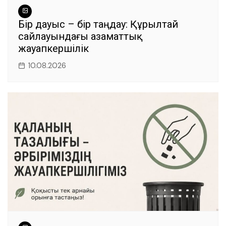
Бір дауыс – бір таңдау: Құрылтай
сайлауындағы азаматтық
жауапкершілік
10.08.2026