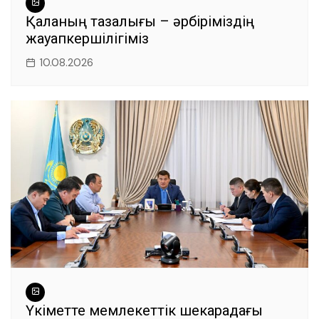
Қаланың тазалығы – әрбіріміздің
жауапкершілігіміз
10.08.2026
Үкіметте мемлекеттік шекарадағы