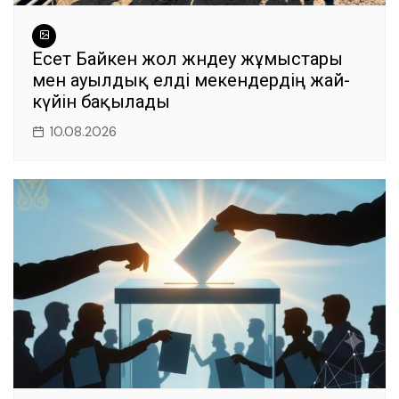
Есет Байкен жол жөндеу жұмыстары
мен ауылдық елді мекендердің жай-
күйін бақылады
10.08.2026