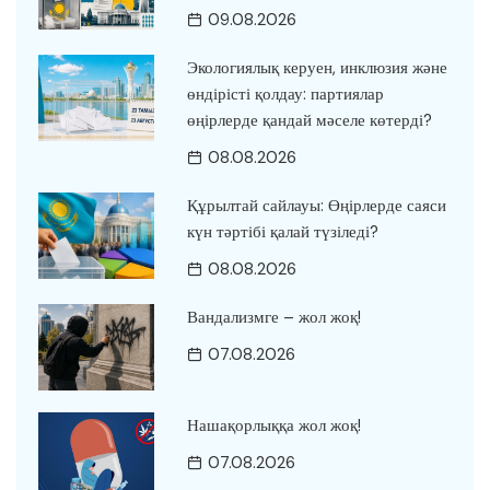
09.08.2026
Экологиялық керуен, инклюзия және
өндірісті қолдау: партиялар
өңірлерде қандай мәселе көтерді?
08.08.2026
Құрылтай сайлауы: Өңірлерде саяси
күн тәртібі қалай түзіледі?
08.08.2026
Вандализмге – жол жоқ!
07.08.2026
Нашақорлыққа жол жоқ!
07.08.2026