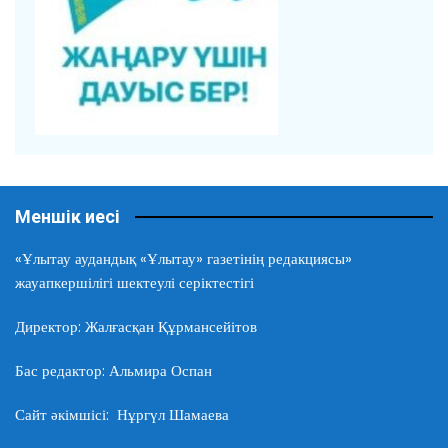
Меншік иесі
«Ұлытау аудандық «Ұлытау» газетінің редакциясы»
жауапкершілігі шектеулі серіктестігі
Директор: Жалғасқан Құрмансейітов
Бас редактор: Альмира Оспан
Сайт әкімшісі: Нұргүл Шамаева