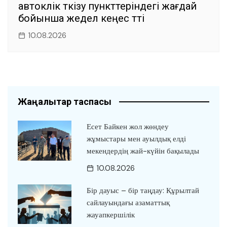
автокөлік өткізу пункттеріндегі жағдай
бойынша жедел кеңес өтті
10.08.2026
Жаңалықтар таспасы
Есет Байкен жол жөндеу
жұмыстары мен ауылдық елді
мекендердің жай-күйін бақылады
10.08.2026
Бір дауыс – бір таңдау: Құрылтай
сайлауындағы азаматтық
жауапкершілік