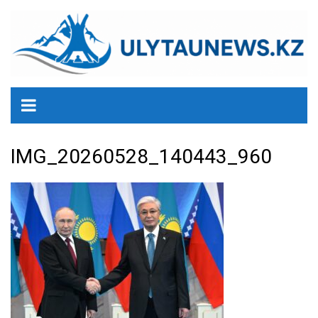
перейти
к
содержанию
IMG_20260528_140443_960