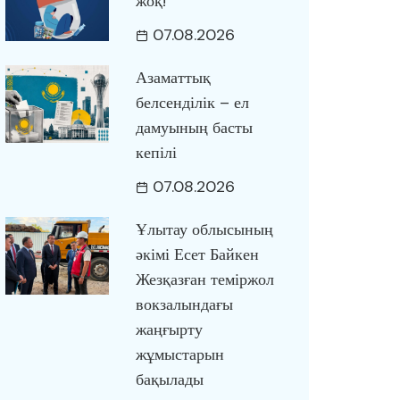
жоқ!
07.08.2026
Азаматтық
белсенділік – ел
дамуының басты
кепілі
07.08.2026
Ұлытау облысының
әкімі Есет Байкен
Жезқазған теміржол
вокзалындағы
жаңғырту
жұмыстарын
бақылады