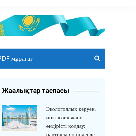
PDF мұрағат
Жаңалықтар таспасы
Экологиялық керуен,
инклюзия және
өндірісті қолдау:
партиялар өңірлерде