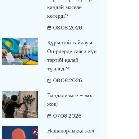
қандай мәселе
көтерді?
08.08.2026
Құрылтай сайлауы:
Өңірлерде саяси күн
тәртібі қалай
түзіледі?
08.08.2026
Вандализмге – жол
жоқ!
07.08.2026
Нашақорлыққа жол