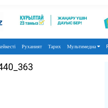
ейкесті
Руханият
Тарих
Мультимедиа
Фото
440_363
Видео