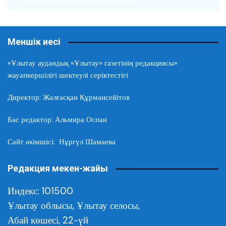
Меншік иесі
«Ұлытау аудандық «Ұлытау» газетінің редакциясы»
жауапкершілігі шектеулі серіктестігі
Директор: Жалғасқан Құрмансейітов
Бас редактор: Альмира Оспан
Сайт әкімшісі: Нұргүл Шамаева
Редакция мекен-жайы
Индекс: 101500
Ұлытау облысы,
Ұлытау селосы,
Абай көшесі, 22-үй