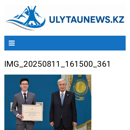
перейти
к
содержанию
IMG_20250811_161500_361