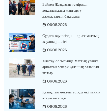
Байкен Жезқазған теміржол
вокзалындағы жаңғырту
жұмыстарын бақылады
06.08.2026
Судағы қауіпсіздік – әр азаматтың
жауапкершілігі
06.08.2026
Ұлытау облысында Ұлттық ұланға
арналған әскери қалашық салынып
жатыр
06.08.2026
Қазақстан мектептерінде екі пәннің
атауы өзгереді
06.08.2026