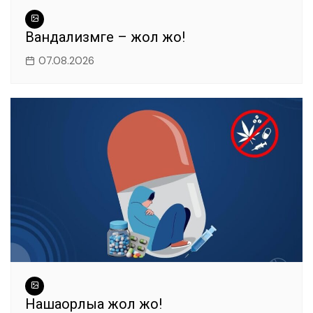
Вандализмге – жол жоқ!
07.08.2026
Нашақорлыққа жол жоқ!