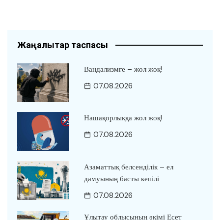
Жаңалықтар таспасы
Вандализмге – жол жоқ!
07.08.2026
Нашақорлыққа жол жоқ!
07.08.2026
Азаматтық белсенділік – ел
дамуының басты кепілі
07.08.2026
Ұлытау облысының әкімі Есет