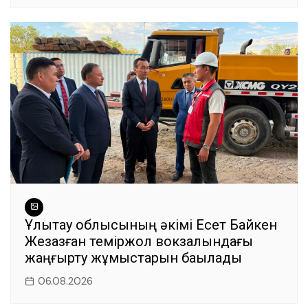
Ұлытау облысының әкімі Есет Байкен
Жезқазған теміржол вокзалындағы
жаңғырту жұмыстарын бақылады
06.08.2026