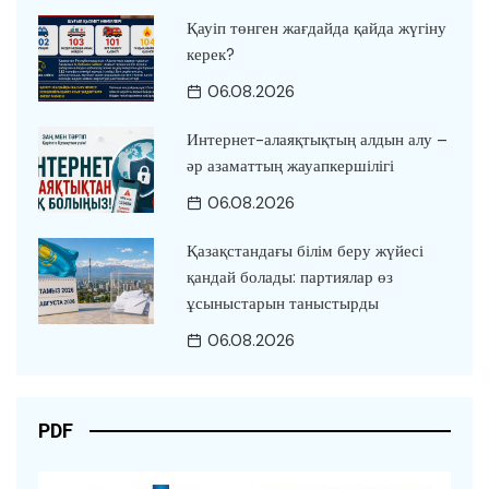
Қауіп төнген жағдайда қайда жүгіну
керек?
06.08.2026
Интернет-алаяқтықтың алдын алу –
әр азаматтың жауапкершілігі
06.08.2026
Қазақстандағы білім беру жүйесі
қандай болады: партиялар өз
ұсыныстарын таныстырды
06.08.2026
PDF