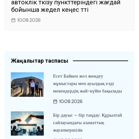
автокөлік өткізу пункттеріндегі жағдай
бойынша жедел кеңес өтті
10.08.2026
Жаңалықтар таспасы
Есет Байкен жол жөндеу
жұмыстары мен ауылдық елді
мекендердің жай-күйін бақылады
10.08.2026
Бір дауыс – бір таңдау: Құрылтай
сайлауындағы азаматтық
жауапкершілік