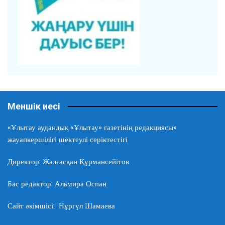
Меншік иесі
«Ұлытау аудандық «Ұлытау» газетінің редакциясы»
жауапкершілігі шектеулі серіктестігі
Директор: Жалғасқан Құрмансейітов
Бас редактор: Альмира Оспан
Сайт әкімшісі: Нұргүл Шамаева