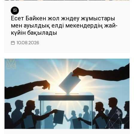
Есет Байкен жол жөндеу жұмыстары
мен ауылдық елді мекендердің жай-
күйін бақылады
10.08.2026