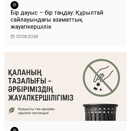
Бір дауыс – бір таңдау: Құрылтай
сайлауындағы азаматтық
жауапкершілік
10.08.2026