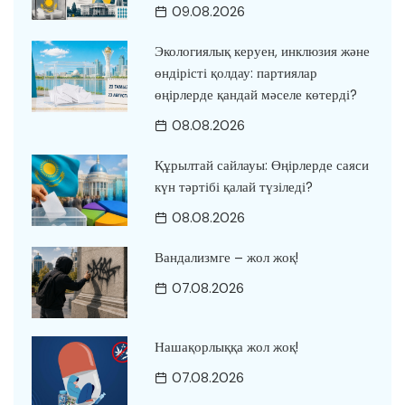
09.08.2026
Экологиялық керуен, инклюзия және
өндірісті қолдау: партиялар
өңірлерде қандай мәселе көтерді?
08.08.2026
Құрылтай сайлауы: Өңірлерде саяси
күн тәртібі қалай түзіледі?
08.08.2026
Вандализмге – жол жоқ!
07.08.2026
Нашақорлыққа жол жоқ!
07.08.2026