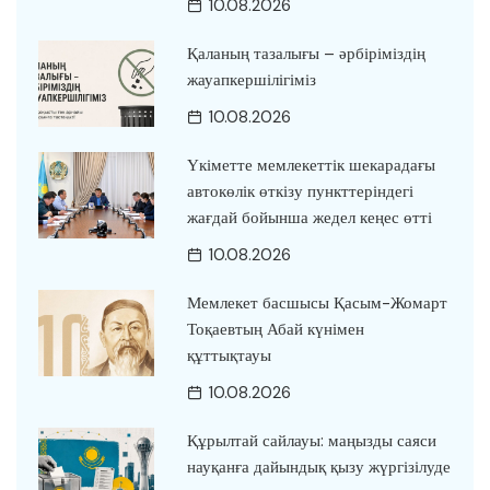
10.08.2026
Қаланың тазалығы – әрбіріміздің
жауапкершілігіміз
10.08.2026
Үкіметте мемлекеттік шекарадағы
автокөлік өткізу пункттеріндегі
жағдай бойынша жедел кеңес өтті
10.08.2026
Мемлекет басшысы Қасым-Жомарт
Тоқаевтың Абай күнімен
құттықтауы
10.08.2026
Құрылтай сайлауы: маңызды саяси
науқанға дайындық қызу жүргізілуде