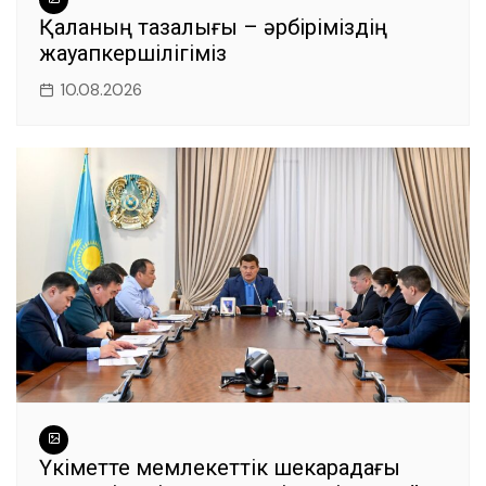
Қаланың тазалығы – әрбіріміздің
жауапкершілігіміз
10.08.2026
Үкіметте мемлекеттік шекарадағы