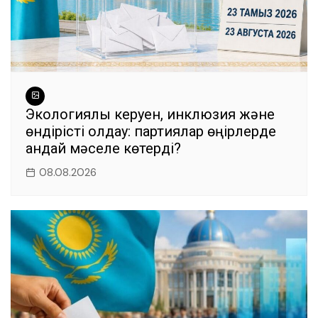
Экологиялық керуен, инклюзия және
өндірісті қолдау: партиялар өңірлерде
қандай мәселе көтерді?
08.08.2026