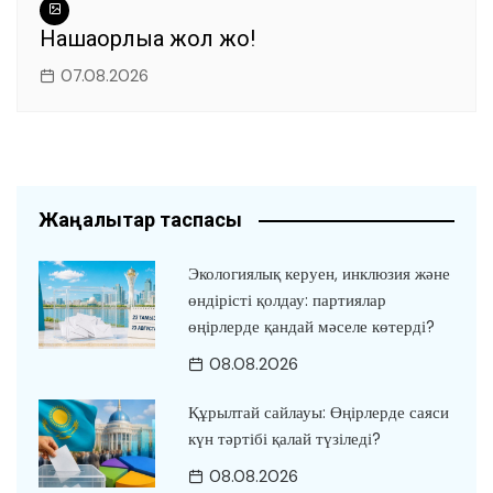
Нашақорлыққа жол жоқ!
07.08.2026
Жаңалықтар таспасы
Экологиялық керуен, инклюзия және
өндірісті қолдау: партиялар
өңірлерде қандай мәселе көтерді?
08.08.2026
Құрылтай сайлауы: Өңірлерде саяси
күн тәртібі қалай түзіледі?
08.08.2026