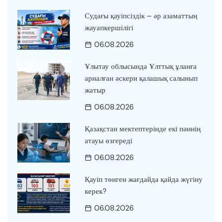
Судағы қауіпсіздік – әр азаматтың
жауапкершілігі
06.08.2026
Ұлытау облысында Ұлттық ұланға
арналған әскери қалашық салынып
жатыр
06.08.2026
Қазақстан мектептерінде екі пәннің
атауы өзгереді
06.08.2026
Қауіп төнген жағдайда қайда жүгіну
керек?
06.08.2026