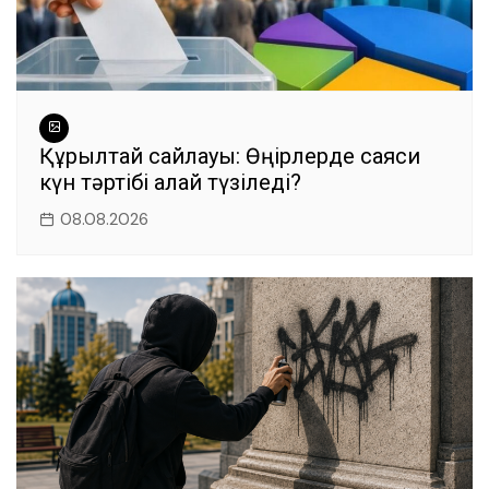
Құрылтай сайлауы: Өңірлерде саяси
күн тәртібі қалай түзіледі?
08.08.2026