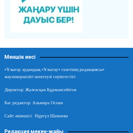
Меншік иесі
«Ұлытау аудандық «Ұлытау» газетінің редакциясы»
жауапкершілігі шектеулі серіктестігі
Директор: Жалғасқан Құрмансейітов
Бас редактор: Альмира Оспан
Сайт әкімшісі: Нұргүл Шамаева
Редакция мекен-жайы