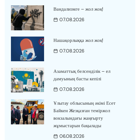
Вандализмге – жол жоқ!
07.08.2026
Нашақорлыққа жол жоқ!
07.08.2026
Азаматтық белсенділік – ел
дамуының басты кепілі
07.08.2026
Ұлытау облысының әкімі Есет
Байкен Жезқазған теміржол
вокзалындағы жаңғырту
жұмыстарын бақылады
06.08.2026