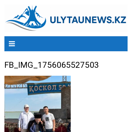
перейти
к
содержанию
FB_IMG_1756065527503