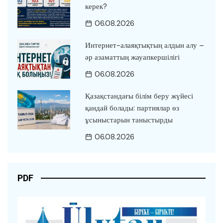
керек?
06.08.2026
Интернет-алаяқтықтың алдын алу –
әр азаматтың жауапкершілігі
06.08.2026
Қазақстандағы білім беру жүйесі
қандай болады: партиялар өз
ұсыныстарын таныстырды
06.08.2026
PDF