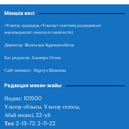
Меншік иесі
«Ұлытау аудандық «Ұлытау» газетінің редакциясы»
жауапкершілігі шектеулі серіктестігі
Директор: Жалғасқан Құрмансейітов
Бас редактор: Альмира Оспан
Сайт әкімшісі: Нұргүл Шамаева
Редакция мекен-жайы
Индекс: 101500
Ұлытау облысы,
Ұлытау селосы,
Абай көшесі, 22-үй
Тел:
2-13-72; 2-11-22