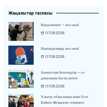
Жаңалықтар таспасы
Вандализмге – жол жоқ!
07.08.2026
Нашақорлыққа жол жоқ!
07.08.2026
Азаматтық белсенділік – ел
дамуының басты кепілі
07.08.2026
Ұлытау облысының әкімі Есет
Байкен Жезқазған теміржол