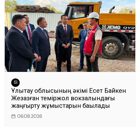
Ұлытау облысының әкімі Есет Байкен
Жезқазған теміржол вокзалындағы
жаңғырту жұмыстарын бақылады
06.08.2026