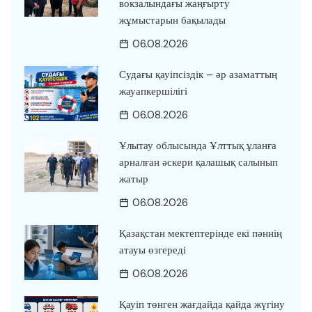
вокзалындағы жаңғырту
жұмыстарын бақылады
06.08.2026
Судағы қауіпсіздік – әр азаматтың
жауапкершілігі
06.08.2026
Ұлытау облысында Ұлттық ұланға
арналған әскери қалашық салынып
жатыр
06.08.2026
Қазақстан мектептерінде екі пәннің
атауы өзгереді
06.08.2026
Қауіп төнген жағдайда қайда жүгіну