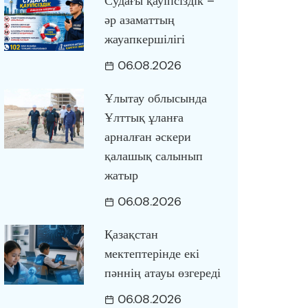
Судағы қауіпсіздік –
әр азаматтың
жауапкершілігі
06.08.2026
Ұлытау облысында
Ұлттық ұланға
арналған әскери
қалашық салынып
жатыр
06.08.2026
Қазақстан
мектептерінде екі
пәннің атауы өзгереді
06.08.2026