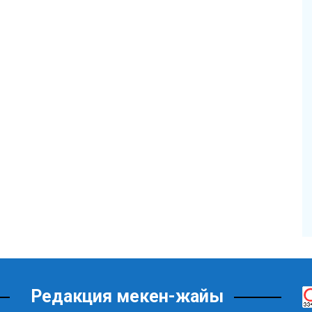
Редакция мекен-жайы