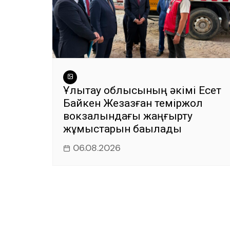
Ұлытау облысының әкімі Есет
Байкен Жезқазған теміржол
вокзалындағы жаңғырту
жұмыстарын бақылады
06.08.2026