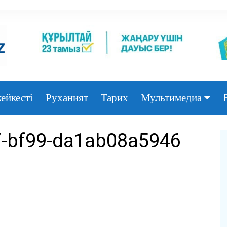
ейкесті
Руханият
Тарих
Мультимедиа
Фото
7-bf99-da1ab08a5946
Видео