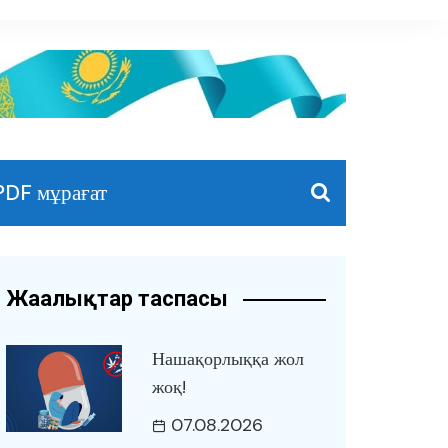
PDF мұрағат
Жаңалықтар таспасы
Нашақорлыққа жол
жоқ!
07.08.2026