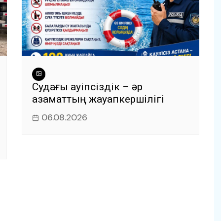
Судағы қауіпсіздік – әр
азаматтың жауапкершілігі
06.08.2026