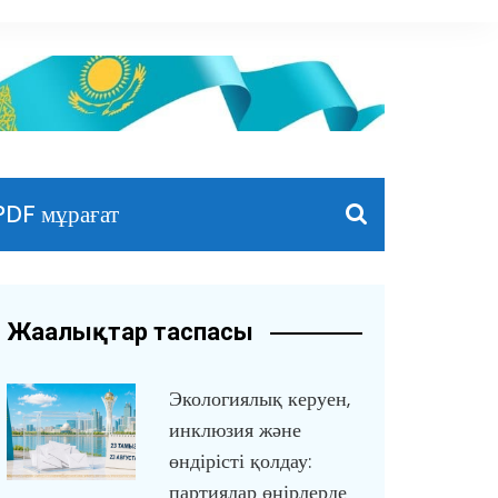
PDF мұрағат
Жаңалықтар таспасы
Экологиялық керуен,
инклюзия және
өндірісті қолдау:
партиялар өңірлерде