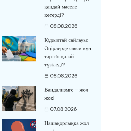
қандай мәселе
көтерді?
08.08.2026
Құрылтай сайлауы:
Өңірлерде саяси күн
тәртібі қалай
түзіледі?
08.08.2026
Вандализмге – жол
жоқ!
07.08.2026
Нашақорлыққа жол